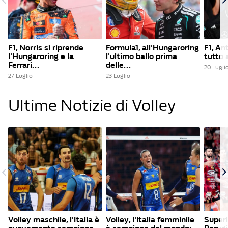
F1, Norris si riprende
Formula1, all'Hungaroring
F1, An
l'Hungaroring e la
l'ultimo ballo prima
tutto a
Ferrari...
delle...
20 Lugli
27 Luglio
23 Luglio
Ultime Notizie di Volley
Volley maschile, l'Italia è
Volley, l'Italia femminile
Superl