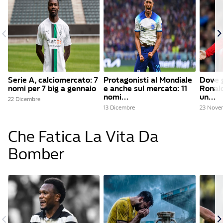
Serie A, calciomercato: 7
Protagonisti al Mondiale
Dove g
nomi per 7 big a gennaio
e anche sul mercato: 11
Ronald
nomi...
un...
22 Dicembre
13 Dicembre
23 Nove
Che Fatica La Vita Da
Bomber