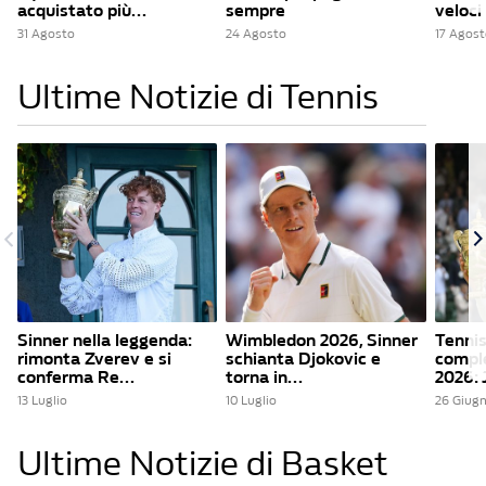
acquistato più...
sempre
veloci 
31 Agosto
24 Agosto
17 Agost
Ultime Notizie di Tennis
Sinner nella leggenda:
Wimbledon 2026, Sinner
Tennis
rimonta Zverev e si
schianta Djokovic e
compl
conferma Re...
torna in...
2026: 
13 Luglio
10 Luglio
26 Giug
Ultime Notizie di Basket