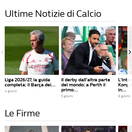
Ultime Notizie di Calcio
Liga 2026/27, la guida
Il derby dall'altra parte
L'Inte
completa: il Barça dei...
del mondo: a Perth il
Kong,
primo...
in...
4 giorni
5 giorni
6 giorni
Le Firme