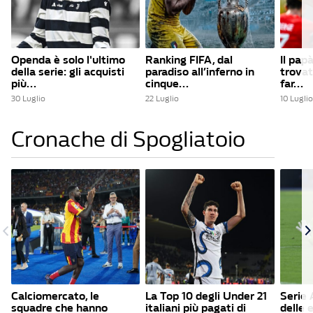
Openda è solo l'ultimo
Ranking FIFA, dal
Il pap
della serie: gli acquisti
paradiso all’inferno in
trova
più...
cinque...
far...
30 Luglio
22 Luglio
10 Luglio
Cronache di Spogliatoio
Calciomercato, le
La Top 10 degli Under 21
Serie A
squadre che hanno
italiani più pagati di
delle 