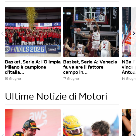
Basket, Serie A: l'Olimpia
Basket, Serie A: Venezia
NBa Fi
Milano è campione
fa valere il fattore
vince 
d'Italia...
campo in...
Antoni
19 Giugno
17 Giugno
14 Giugn
Ultime Notizie di Motori