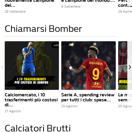
nuovamente campione
è campione del mondo:...
Perugi
del...
contro
8 Settembre
28 Settembre
29 Aprile
Chiamarsi Bomber
Calciomercato, i 10
Serie A, spending review
Le mig
trasferimenti più costosi
per tutti i club: spese...
sempre
di...
25 Agosto
20 Agos
27 Agosto
Calciatori Brutti