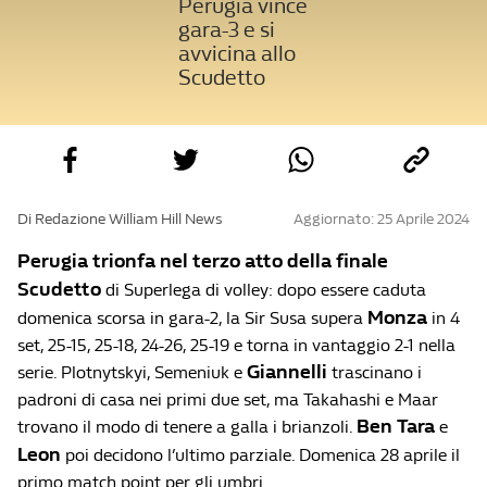
Perugia vince
gara-3 e si
avvicina allo
Scudetto
Di Redazione William Hill News
Aggiornato: 25 Aprile 2024
Perugia trionfa nel terzo atto della finale
Scudetto
di Superlega di volley: dopo essere caduta
Monza
domenica scorsa in gara-2, la Sir Susa supera
in 4
set, 25-15, 25-18, 24-26, 25-19 e torna in vantaggio 2-1 nella
Giannelli
serie. Plotnytskyi, Semeniuk e
trascinano i
padroni di casa nei primi due set, ma Takahashi e Maar
Ben Tara
trovano il modo di tenere a galla i brianzoli.
e
Leon
poi decidono l’ultimo parziale. Domenica 28 aprile il
primo match point per gli umbri.