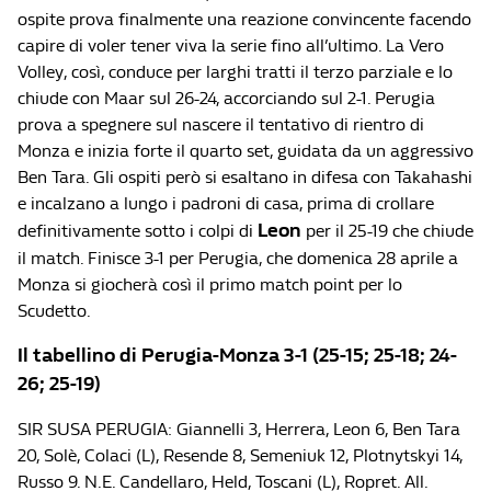
ospite prova finalmente una reazione convincente facendo
capire di voler tener viva la serie fino all’ultimo. La Vero
Volley, così, conduce per larghi tratti il terzo parziale e lo
chiude con Maar sul 26-24, accorciando sul 2-1. Perugia
prova a spegnere sul nascere il tentativo di rientro di
Monza e inizia forte il quarto set, guidata da un aggressivo
Ben Tara. Gli ospiti però si esaltano in difesa con Takahashi
e incalzano a lungo i padroni di casa, prima di crollare
Leon
definitivamente sotto i colpi di
per il 25-19 che chiude
il match. Finisce 3-1 per Perugia, che domenica 28 aprile a
Monza si giocherà così il primo match point per lo
Scudetto.
Il tabellino di Perugia-Monza 3-1 (25-15; 25-18; 24-
26; 25-19)
SIR SUSA PERUGIA: Giannelli 3, Herrera, Leon 6, Ben Tara
20, Solè, Colaci (L), Resende 8, Semeniuk 12, Plotnytskyi 14,
Russo 9. N.E. Candellaro, Held, Toscani (L), Ropret. All.