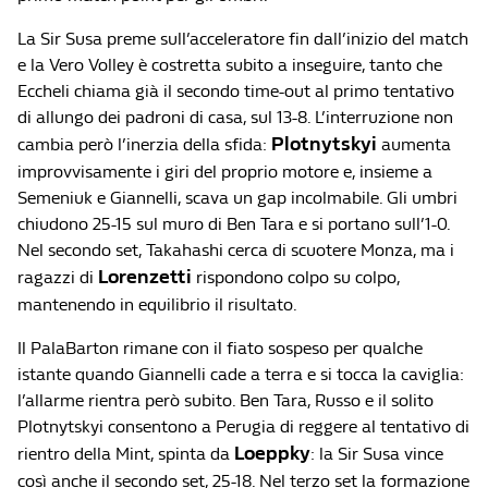
La Sir Susa preme sull’acceleratore fin dall’inizio del match
e la Vero Volley è costretta subito a inseguire, tanto che
Eccheli chiama già il secondo time-out al primo tentativo
di allungo dei padroni di casa, sul 13-8. L’interruzione non
Plotnytskyi
cambia però l’inerzia della sfida:
aumenta
improvvisamente i giri del proprio motore e, insieme a
Semeniuk e Giannelli, scava un gap incolmabile. Gli umbri
chiudono 25-15 sul muro di Ben Tara e si portano sull’1-0.
Nel secondo set, Takahashi cerca di scuotere Monza, ma i
Lorenzetti
ragazzi di
rispondono colpo su colpo,
mantenendo in equilibrio il risultato.
Il PalaBarton rimane con il fiato sospeso per qualche
istante quando Giannelli cade a terra e si tocca la caviglia:
l’allarme rientra però subito. Ben Tara, Russo e il solito
Plotnytskyi consentono a Perugia di reggere al tentativo di
Loeppky
rientro della Mint, spinta da
: la Sir Susa vince
così anche il secondo set, 25-18. Nel terzo set la formazione