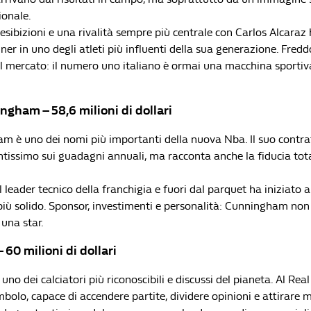
ionale.
 esibizioni e una rivalità sempre più centrale con Carlos Alcara
er in uno degli atleti più influenti della sua generazione. Fred
l mercato: il numero uno italiano è ormai una macchina sportiv
ngham – 58,6 milioni di dollari
 è uno dei nomi più importanti della nuova Nba. Il suo contrat
ntissimo sui guadagni annuali, ma racconta anche la fiducia tota
il leader tecnico della franchigia e fuori dal parquet ha iniziato 
più solido. Sponsor, investimenti e personalità: Cunningham non
una star.
 – 60 milioni di dollari
a uno dei calciatori più riconoscibili e discussi del pianeta. Al Rea
bolo, capace di accendere partite, dividere opinioni e attirare mi