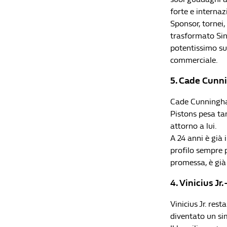
forte e internaz
Sponsor, tornei,
trasformato Sinn
potentissimo su
commerciale.
5. Cade Cunni
Cade Cunningham
Pistons pesa ta
attorno a lui.
A 24 anni è già 
profilo sempre 
promessa, è già 
4. Vinicius Jr.
Vinicius Jr. rest
diventato un sim