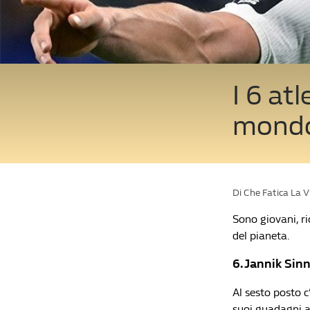
I 6 at
mond
Di Che Fatica La 
Sono giovani, ri
del pianeta.
6. Jannik Sinn
Al sesto posto c
suoi guadagni a