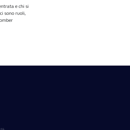
ntrata e chi si
ci sono ruoli,
 Bomber
ità.