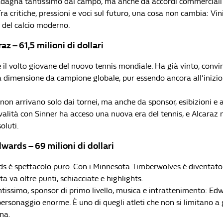
uadagna tantissimo dal campo, ma anche da accordi commerciali
Tra critiche, pressioni e voci sul futuro, una cosa non cambia: Vin
i del calcio moderno.
az – 61,5 milioni di dollari
 il volto giovane del nuovo tennis mondiale. Ha già vinto, convi
 dimensione da campione globale, pur essendo ancora all’inizio
non arrivano solo dai tornei, ma anche da sponsor, esibizioni e 
ivalità con Sinner ha acceso una nuova era del tennis, e Alcaraz 
oluti.
wards – 69 milioni di dollari
 è spettacolo puro. Con i Minnesota Timberwolves è diventato 
ta va oltre punti, schiacciate e highlights.
tissimo, sponsor di primo livello, musica e intrattenimento: Ed
ersonaggio enorme. È uno di quegli atleti che non si limitano a
na.