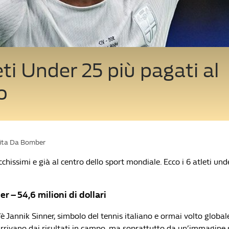
leti Under 25 più pagati al
o
Vita Da Bomber
cchissimi e già al centro dello sport mondiale. Ecco i 6 atleti un
er – 54,6 milioni di dollari
’è Jannik Sinner, simbolo del tennis italiano e ormai volto globale 
rrivano dai risultati in campo, ma soprattutto da un’immagine