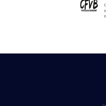
C
l
f
Que