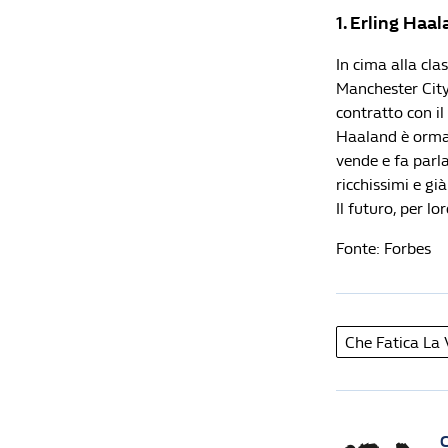
1. Erling Haal
In cima alla cla
Manchester City 
contratto con il
Haaland è ormai
vende e fa parla
ricchissimi e gi
Il futuro, per l
Fonte: Forbes
Che Fatica La
C