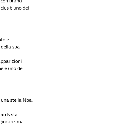
Lista di lettura
 con brand
icius è uno dei
I 6 atleti Under 25 più pagati al mondo
Che Fatica La Vita Da Bomber
Openda è solo l'ultimo della serie: gli acquisti
più costosi della Serie A spediti altrove dopo una
nto e
sola stagione
 della sua
Che Fatica La Vita Da Bomber
apparizioni
Ranking FIFA, dal paradiso all’inferno in cinque
ne è uno dei
anni: ora l’Italia è peggio anche di Colombia e
Messico
Che Fatica La Vita Da Bomber
Il papà di Haaland ha trovato un modo per far
guadagnare più soldi al figlio
una stella Nba,
Che Fatica La Vita Da Bomber
La TOP 5 delle rose che valgono di più al
wards sta
Mondiale 2026
 giocare, ma
Che Fatica La Vita Da Bomber