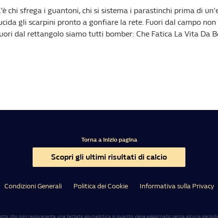
’è chi sfrega i guantoni, chi si sistema i parastinchi prima di un'e
ucida gli scarpini pronto a gonfiare la rete. Fuori dal campo non 
uori dal rettangolo siamo tutti bomber: Che Fatica La Vita Da
Torna a inizio pagina
Scopri gli ultimi risultati di calcio
Condizioni Generali
Politica dei Cookie
Informativa sulla Privacy
sto sito non rappresenta una testata giornalistica in quanto viene aggiornato senza alcuna periodic