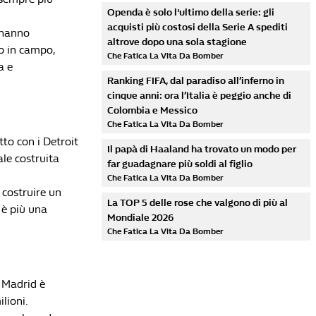
Openda è solo l'ultimo della serie: gli
acquisti più costosi della Serie A spediti
z hanno
altrove dopo una sola stagione
do in campo,
Che Fatica La Vita Da Bomber
a e
Ranking FIFA, dal paradiso all’inferno in
cinque anni: ora l’Italia è peggio anche di
Colombia e Messico
Che Fatica La Vita Da Bomber
to con i Detroit
Il papà di Haaland ha trovato un modo per
le costruita
far guadagnare più soldi al figlio
Che Fatica La Vita Da Bomber
a costruire un
La TOP 5 delle rose che valgono di più al
 è più una
Mondiale 2026
Che Fatica La Vita Da Bomber
l Madrid è
lioni.