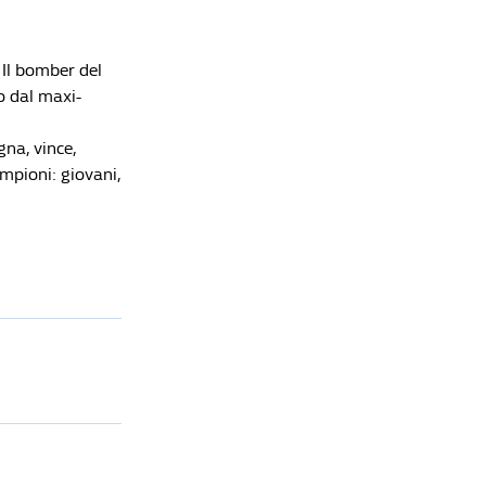
 Il bomber del
o dal maxi-
na, vince,
ampioni: giovani,