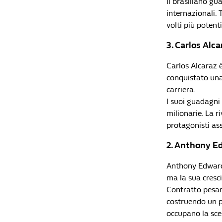
Il brasiliano g
internazionali. 
volti più potent
3. Carlos Alcar
Carlos Alcaraz è
conquistato una
carriera.
I suoi guadagni 
milionarie. La r
protagonisti ass
2. Anthony Ed
Anthony Edwards
ma la sua cresci
Contratto pesan
costruendo un p
occupano la sce