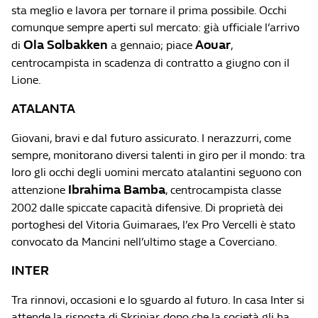
sta meglio e lavora per tornare il prima possibile. Occhi
comunque sempre aperti sul mercato: già ufficiale l’arrivo
Ola Solbakken
Aouar
di
a gennaio; piace
,
centrocampista in scadenza di contratto a giugno con il
Lione.
ATALANTA
Giovani, bravi e dal futuro assicurato. I nerazzurri, come
sempre, monitorano diversi talenti in giro per il mondo: tra
loro gli occhi degli uomini mercato atalantini seguono con
Ibrahima Bamba
attenzione
, centrocampista classe
2002 dalle spiccate capacità difensive. Di proprietà dei
portoghesi del Vitoria Guimaraes, l’ex Pro Vercelli è stato
convocato da Mancini nell’ultimo stage a Coverciano.
INTER
Tra rinnovi, occasioni e lo sguardo al futuro. In casa Inter si
attende la risposta di Skriniar, dopo che la società gli ha