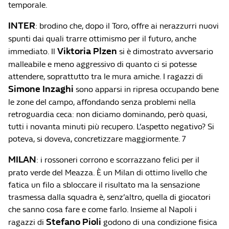
temporale.
INTER
: brodino che, dopo il Toro, offre ai nerazzurri nuovi
spunti dai quali trarre ottimismo per il futuro, anche
Viktoria Plzen
immediato. Il
si è dimostrato avversario
malleabile e meno aggressivo di quanto ci si potesse
attendere, soprattutto tra le mura amiche. I ragazzi di
Simone Inzaghi
sono apparsi in ripresa occupando bene
le zone del campo, affondando senza problemi nella
retroguardia ceca: non diciamo dominando, però quasi,
tutti i novanta minuti più recupero. L’aspetto negativo? Si
poteva, si doveva, concretizzare maggiormente. 7
MILAN
: i rossoneri corrono e scorrazzano felici per il
prato verde del Meazza. È un Milan di ottimo livello che
fatica un filo a sbloccare il risultato ma la sensazione
trasmessa dalla squadra è, senz’altro, quella di giocatori
che sanno cosa fare e come farlo. Insieme al Napoli i
Stefano Pioli
ragazzi di
godono di una condizione fisica