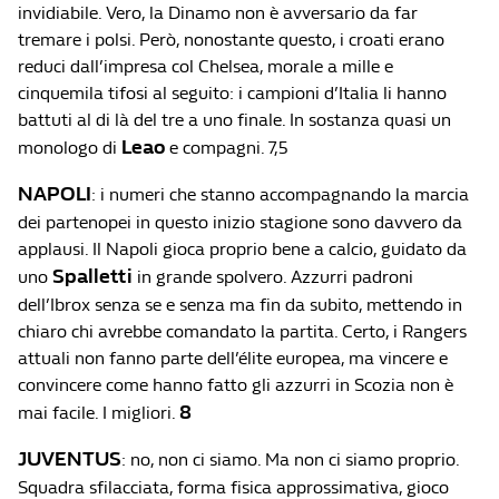
invidiabile. Vero, la Dinamo non è avversario da far
tremare i polsi. Però, nonostante questo, i croati erano
reduci dall’impresa col Chelsea, morale a mille e
cinquemila tifosi al seguito: i campioni d’Italia li hanno
battuti al di là del tre a uno finale. In sostanza quasi un
Leao
monologo di
e compagni. 7,5
NAPOLI
: i numeri che stanno accompagnando la marcia
dei partenopei in questo inizio stagione sono davvero da
applausi. Il Napoli gioca proprio bene a calcio, guidato da
Spalletti
uno
in grande spolvero. Azzurri padroni
dell’Ibrox senza se e senza ma fin da subito, mettendo in
chiaro chi avrebbe comandato la partita. Certo, i Rangers
attuali non fanno parte dell’élite europea, ma vincere e
convincere come hanno fatto gli azzurri in Scozia non è
8
mai facile. I migliori.
JUVENTUS
: no, non ci siamo. Ma non ci siamo proprio.
Squadra sfilacciata, forma fisica approssimativa, gioco