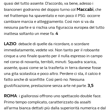
quasi del tutto assente. D’accordo, va bene, adesso i
Maccabi
bianconeri godranno del doppio turno col
, che
nel frattempo ha spaventato e non poco il PSG: occorre
cambiare marcia e atteggiamento. Così non si va da
nessuna parte e si rischia una figuraccia europea del tutto
4
inattesa soltanto un mese fa.
LAZIO
: debacle di quelle da ricordare, o scordare
immediatamente, vedete voi. Non tanto per il roboante
cinque a uno finale quanto per il nulla espresso in campo
nel corso di novanta, terribili, minuti. Squadra scarica,
assente, quasi come se la trasferta in terra danese fosse
una gita scolastica e poco altro. Perdere ci sta, il calcio è
fatto anche di sconfitte. Così però no. Nessuna
3,5
giustificazione, prestazione senza arte né parte.
ROMA
: i giallorossi offrono uno spettacolo double face.
Primo tempo complicato, caratterizzato da assalti
all’arma bianca dettati più dalla superiorità numerica e dal