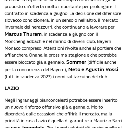
proposto un’offerta molto importante per prolungare il
contratto in scadenza a giugno. La decisione del difensore
slovacco condizionerà, in un senso o nell’altro, il mercato
invernale dei nerazzurri, che continuano a lavorare per
Marcus Thuram
, in scadenza a giugno con il
Monchengladbach e nel mirino di diversi club, Bayern
Monaco compreso. Attenzioni rivolte anche al portiere che
affiancherà Onana la prossima stagione e che potrebbe
Sommer
essere bloccato già a gennaio:
(difficile anche
Neto e Agustín Rossi
per la concorrenza del Bayern),
(tutti in scadenza 2023) i nomi sul taccuino del club.
LAZIO
Negli ingranaggi bianconcelesti potrebbe essere inserito
un nuovo rinforzo offensivo già a gennaio. Molto
dipenderà dalle occasioni che offrirà il mercato, ma la
priorità in casa Lazio è quella di garantire a Maurizio Sarri
vice-Immobile.
un
Tra i nomi valutati c’è anche quello di