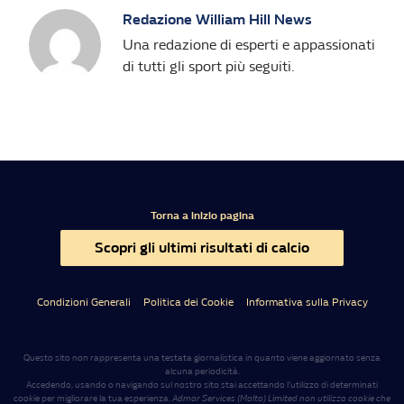
Redazione William Hill News
Una redazione di esperti e appassionati
di tutti gli sport più seguiti.
Torna a inizio pagina
Scopri gli ultimi risultati di calcio
Condizioni Generali
Politica dei Cookie
Informativa sulla Privacy
Questo sito non rappresenta una testata giornalistica in quanto viene aggiornato senza
alcuna periodicità.
Accedendo, usando o navigando sul nostro sito stai accettando l’utilizzo di determinati
cookie per migliorare la tua esperienza.
Admar Services (Malta) Limited non utilizza cookie che