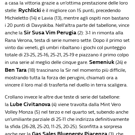
a casa la vittoria grazie a un’ottima prestazione delle loro
Rychlicki
stelle:
è il migliore con 15 punti, precedendo
Michieletto (14) e Lavia (13), mentre agli ospiti non bastano
i 20 punti di Davyskiba. Nell’altra parte del tabellone, vince
Sir Susa Vim Perugia
anche la
(2): 3-1 in rimonta alla
Rana Verona, testa di serie numero sette. Dopo il primo set
vinto dai veneti, gli umbri ribaltano i giochi col punteggio
totale di 23-25, 25-16, 25-21, 25-19 e piazzano il primo colpo
Semeniuk
in una serie al meglio delle cinque gare.
(24) e
Ben Tara
(18) trascinano la Sir nel momento più difficile,
mostrando tutta la forza dei perugini, chiamati ora a
vincere il loro mal di trasferta nel duello in terra scaligera.
Crollano invece le altre due teste di serie del tabellone:
Lube Civitanova
la
(4) viene travolta dalla Mint Vero
Volley Monza (5) nel terzo e nel quarto set, subendo anche
un’umiliante parziale di 25-11 che indirizza definitivamente
la sfida (26-28, 25-20, 11-25, 20-25). Sconfitta a sorpresa
Gas Sales Bluenergy Piacenza
anche per la
(3), che