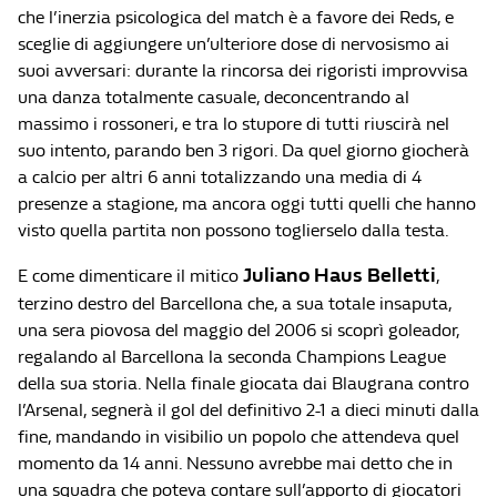
che l’inerzia psicologica del match è a favore dei Reds, e
sceglie di aggiungere un’ulteriore dose di nervosismo ai
suoi avversari: durante la rincorsa dei rigoristi improvvisa
una danza totalmente casuale, deconcentrando al
massimo i rossoneri, e tra lo stupore di tutti riuscirà nel
suo intento, parando ben 3 rigori. Da quel giorno giocherà
a calcio per altri 6 anni totalizzando una media di 4
presenze a stagione, ma ancora oggi tutti quelli che hanno
visto quella partita non possono toglierselo dalla testa.
Juliano Haus Belletti
E come dimenticare il mitico
,
terzino destro del Barcellona che, a sua totale insaputa,
una sera piovosa del maggio del 2006 si scoprì goleador,
regalando al Barcellona la seconda Champions League
della sua storia. Nella finale giocata dai Blaugrana contro
l’Arsenal, segnerà il gol del definitivo 2-1 a dieci minuti dalla
fine, mandando in visibilio un popolo che attendeva quel
momento da 14 anni. Nessuno avrebbe mai detto che in
una squadra che poteva contare sull’apporto di giocatori