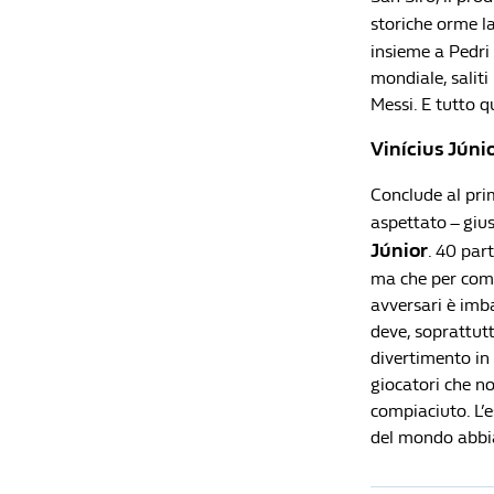
storiche orme l
insieme a Pedri 
mondiale, saliti
Messi. E tutto 
Vinícius Jún
Conclude al prim
aspettato – giu
Júnior
. 40 part
ma che per come 
avversari è imba
deve, soprattutt
divertimento in 
giocatori che no
compiaciuto. L’e
del mondo abbia