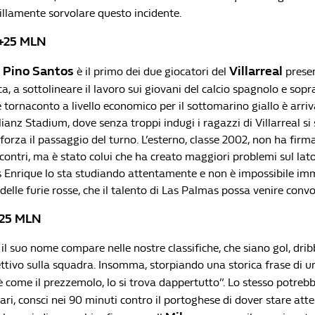
llamente sorvolare questo incidente.
 +25 MLN
 Pino Santos
Villarreal
è il primo dei due giocatori del
presen
ica, a sottolineare il lavoro sui giovani del calcio spagnolo e sop
 tornaconto a livello economico per il sottomarino giallo è arri
llianz Stadium, dove senza troppi indugi i ragazzi di Villarreal si
forza il passaggio del turno. L’esterno, classe 2002, non ha firma
contri, ma è stato colui che ha creato maggiori problemi sul lato
s Enrique lo sta studiando attentamente e non è impossibile im
delle furie rosse, che il talento di Las Palmas possa venire conv
+25 MLN
l suo nome compare nelle nostre classifiche, che siano gol, drib
ttivo sulla squadra. Insomma, storpiando una storica frase di 
 come il prezzemolo, lo si trova dappertutto”. Lo stesso potrebbe
ari, consci nei 90 minuti contro il portoghese di dover stare atte