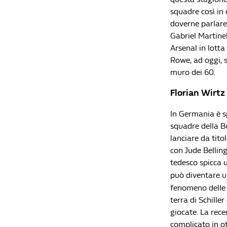
squadre così in 
doverne parlare
Gabriel Martine
Arsenal in lotta
Rowe, ad oggi, 
muro dei 60.
Florian Wirt
In Germania è s
squadre della Bu
lanciare da tito
con Jude Bellin
tedesco spicca 
può diventare un
fenomeno delle A
terra di Schiller
giocate. La rece
complicato in ot