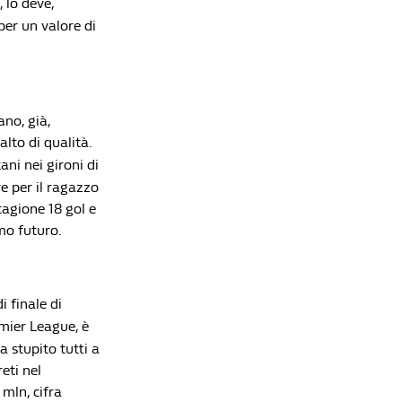
 lo deve,
 per un valore di
no, già,
lto di qualità.
ani nei gironi di
e per il ragazzo
tagione 18 gol e
imo futuro.
i finale di
mier League, è
a stupito tutti a
eti nel
mln, cifra