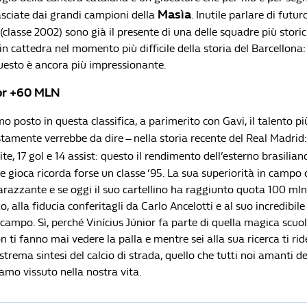
Masìa
asciate dai grandi campioni della
. Inutile parlare di futur
(classe 2002) sono già il presente di una delle squadre più storic
 in cattedra nel momento più difficile della storia del Barcellona: 
questo è ancora più impressionante.
ior +60 MLN
o posto in questa classifica, a parimerito con Gavi, il talento p
stamente verrebbe da dire – nella storia recente del Real Madrid
ite, 17 gol e 14 assist: questo il rendimento dell’esterno brasilia
gioca ricorda forse un classe ’95. La sua superiorità in campo c
razzante e se oggi il suo cartellino ha raggiunto quota 100 mln 
o, alla fiducia conferitagli da Carlo Ancelotti e al suo incredibile
campo. Sì, perché Vinícius Júnior fa parte di quella magica scuol
n ti fanno mai vedere la palla e mentre sei alla sua ricerca ti rid
strema sintesi del calcio di strada, quello che tutti noi amanti de
mo vissuto nella nostra vita.