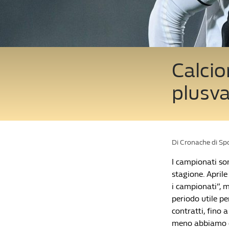
Calcio
plusva
Di Cronache di Sp
I campionati son
stagione. Aprile
i campionati”, m
periodo utile pe
contratti, fino 
meno abbiamo dec