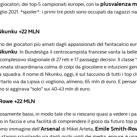
plusvalenza m
0 giocatori, dei top-5 campionati europei, con la
uglio 2021. *spoiler*: i primi tre posti sono occupati da ragazzi n
Nkunku +22 MLN
no dei giocatori più amati dagli appassionati del fantacalcio eu
 Nkunku
. In Bundesliga il centrocampista francese vanta la belle
complessivo stagionale di 27 reti e 17 passaggi decisivi. Il classe 
nata straordinaria colma di colpi da giocoliere e intuizioni geni
a squadra. Il nome di Nkunku, oggi, è sul taccuino di tutti i top c
tarlo via da Lipsia ci vogliono, almeno, 65 mln di euro. E pensa
lino si aggirava “solo” sui 40-43 mln di euro.
-Rowe +22 MLN
osamente bassi, in modo tale che si riescano quasi a vedere i pa
 in faccia e una facilità di comprendere il gioco da futuro top 
Arsenal
Emile Smith-Ro
omo immagine dell’
di Mikel Arteta,
stanno scivolando via dagli occhi vigili dei media, eppure, è una