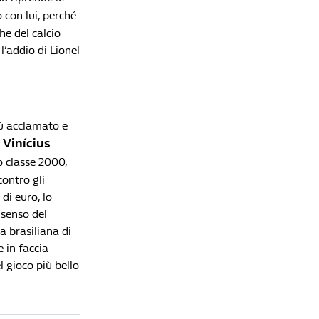
o con lui, perché
he del calcio
l’addio di Lionel
iù acclamato e
Vinícius
:
no classe 2000,
ontro gli
di euro, lo
 senso del
a brasiliana di
e in faccia
l gioco più bello