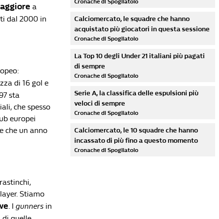
Cronache di Spogliatoio
aggiore
a
ati dal 2000 in
Calciomercato, le squadre che hanno
acquistato più giocatori in questa sessione
Cronache di Spogliatoio
La Top 10 degli Under 21 italiani più pagati
di sempre
ropeo:
Cronache di Spogliatoio
zza di 16 gol e
Serie A, la classifica delle espulsioni più
’97 sta
veloci di sempre
ali, che spesso
Cronache di Spogliatoio
lub europei
re che un anno
Calciomercato, le 10 squadre che hanno
incassato di più fino a questo momento
Cronache di Spogliatoio
rastinchi,
player. Stiamo
we
. I
gunners
in
Lista di lettura
 di quelle