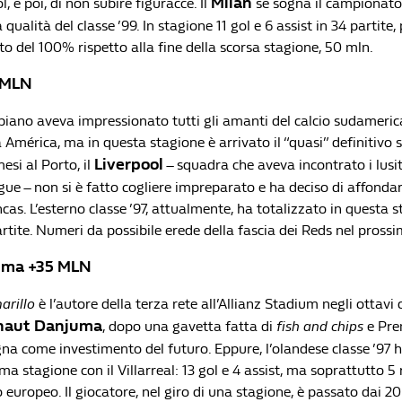
Milan
, e poi, di non subire figuracce. Il
se sogna il campionato,
 qualità del classe ’99. In stagione 11 gol e 6 assist in 34 partite,
o del 100% rispetto alla fine della scorsa stagione, 50 mln.
7 MLN
biano aveva impressionato tutti gli amanti del calcio sudamerica
América, ma in questa stagione è arrivato il “quasi” definitivo sa
Liverpool
esi al Porto, il
– squadra che aveva incontrato i lusit
e – non si è fatto cogliere impreparato e ha deciso di affondar
cas. L’esterno classe ’97, attualmente, ha totalizzato in questa s
artite. Numeri da possibile erede della fascia dei Reds nel pross
uma +35 MLN
arillo
è l’autore della terza rete all’Allianz Stadium negli ottavi d
naut Danjuma
, dopo una gavetta fatta di
fish and chips
e Pre
na come investimento del futuro. Eppure, l’olandese classe ’97 h
ma stagione con il Villarreal: 13 gol e 4 assist, ma soprattutto 5 r
uropeo. Il giocatore, nel giro di una stagione, è passato dai 20 