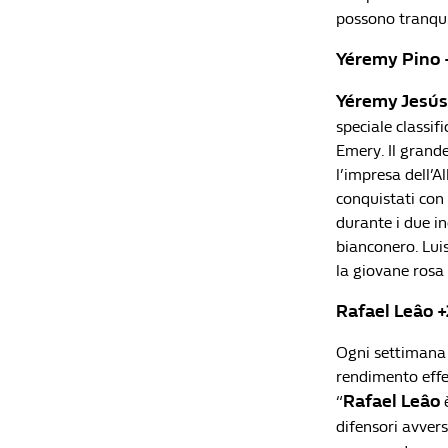
possono tranqui
Yéremy Pino
Yéremy Jesús
speciale classif
Emery. Il grande
l’impresa dell’A
conquistati con 
durante i due in
bianconero. Lui
la giovane rosa 
Rafael Leâo 
Ogni settimana i
rendimento effe
Rafael Leâo
“
è
difensori avvers