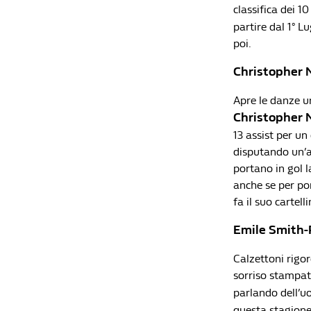
classifica dei 1
partire dal 1° L
poi.
Christopher 
Apre le danze u
Christopher
13 assist per un 
disputando un’an
portano in gol l
anche se per por
fa il suo cartel
Emile Smith
Calzettoni rigor
sorriso stampato
parlando dell’u
questa stagione 