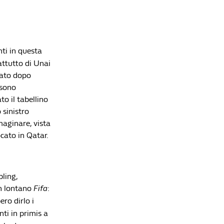
ti in questa
rattutto di Unai
vato dopo
 sono
to il tabellino
 sinistro
maginare, vista
ocato in Qatar.
bling,
un lontano
Fifa
:
ro dirlo i
nti in primis a