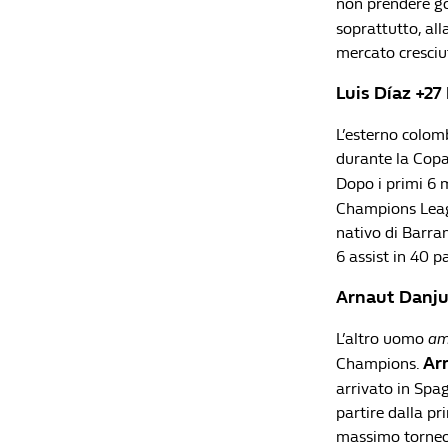
non prendere gol
soprattutto, alla
mercato cresciut
Luis Díaz +2
L’esterno colom
durante la Copa 
Dopo i primi 6 m
Champions Leagu
nativo di Barran
6 assist in 40 p
Arnaut Danj
L’altro uomo
am
Ar
Champions.
arrivato in Spag
partire dalla pri
massimo torneo e