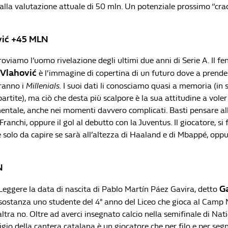
 alla valutazione attuale di 50 mln. Un potenziale prossimo “crac
vić +45 MLN
roviamo l’uomo rivelazione degli ultimi due anni di Serie A. Il f
Vlahović
è l’immagine di copertina di un futuro dove a prender
ranno i
Millenials.
I suoi dati li conosciamo quasi a memoria (in 
 partite), ma ciò che desta più scalpore è la sua attitudine a vol
entale, anche nei momenti davvero complicati. Basti pensare alle
 Franchi, oppure il gol al debutto con la Juventus. Il giocatore, si
è solo da capire se sarà all’altezza di Haaland e di Mbappé, opp
N
G
Leggere la data di nascita di Pablo Martín Páez Gavira, detto
 sostanza uno studente del 4° anno del Liceo che gioca al Camp
altra no. Oltre ad averci insegnato calcio nella semifinale di Na
digio della cantera catalana è un giocatore che per filo e per seg