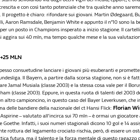
crescita e con così tanto potenziale che tra qualche anno saremo
. Il progetto è chiaro: rifondare sui giovani. Martin Ødegaard, 
lli, Aaron Ramsdale, Benjamin White e appunto il n°10 sono la b
 per un posto in Champions insperato a inizio stagione. Il cartell
si aggira sui 40 mln, ma tempo qualche mese e la sua valutazion
z +25 MLN
pesso consuetudine lanciare i giovani più esuberanti e prometten
ndesliga. Il Bayern, a partire dalla scorsa stagione, non si è fat
lare Jamal Musiala (classe 2003) e la stessa cosa vale per il Bo
gham (classe 2003). Eppure, in questa ruota di talenti del 2003 
un altro campioncino, in questo caso del Bayer Leverkusen, che i
Florian Wi
a delle bandiere della nazionale del ct Hansi Flick:
spirine – valutato all’incirca sui 70 mln – è ormai un giocatore
 e Goethe. Infatti, i suoi numeri stagionali dicono 10 gol e 14 assis
nte rottura del legamento crociato rischia, però, di essere un os
tica futura, ma il talento e la forza mentale di questo ragazzo d