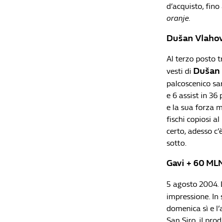
d’acquisto, fino
oranje.
Dušan Vlaho
Al terzo posto t
Dušan 
vesti di
palcoscenico sa
e 6 assist in 36
e la sua forza m
fischi copiosi al
certo, adesso c’
sotto.
Gavi + 60 ML
5 agosto 2004. 
impressione. In
domenica sì e l’
San Siro, il pro