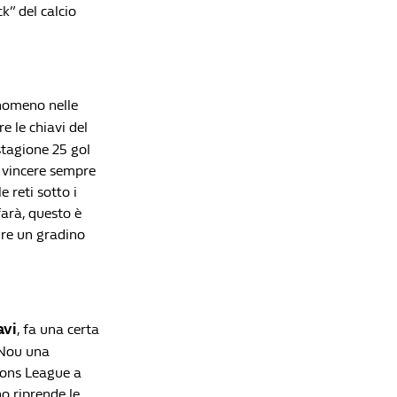
k” del calcio
enomeno nelle
e le chiavi del
stagione 25 gol
er vincere sempre
 reti sotto i
 farà, questo è
ure un gradino
avi
, fa una certa
 Nou una
tions League a
no riprende le