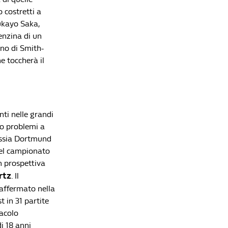
 costretti a
Calciomercato, la Top 10 delle plusvalenze
Bukayo Saka,
dell'ultimo anno
enzina di un
Cronache di Spogliatoio
ino di Smith-
Calciomercato, le squadre che hanno acquistato
e toccherà il
più giocatori in questa sessione
Cronache di Spogliatoio
La Top 10 degli Under 21 italiani più pagati di
sempre
ti nelle grandi
Cronache di Spogliatoio
to problemi a
Serie A, la classifica delle espulsioni più veloci di
russia Dortmund
sempre
del campionato
Cronache di Spogliatoio
n prospettiva
Calciomercato, le 10 squadre che hanno
rtz
. Il
incassato di più fino a questo momento
 affermato nella
Cronache di Spogliatoio
t in 31 partite
tacolo
i 18 anni