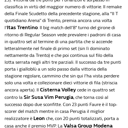
classifica in virtù del maggior numero di vittorie. Il remake
della Finale Scudetto della precedente stagione, alla “Il T
quotidiano Arena” di Trento, premia ancora una volta
Itas Trentino
l’
. Il big match dell’8° turno del girone di
ritorno di Regular Season vede prevalere i padroni di casa
in quattro set al termine di una partita che si accende
letteralmente nel finale di primo set (sin lì dominato
nettamente da Trento) e che poi continua sul filo della
lotta serrata negli altri tre parziali. Il successo da tre punti
porta i gialloblù a un solo passo dalla vittoria della
stagione regolare, cammino che sin qui l’ha vista perdere
solo una volta e collezionare dieci vittorie di fila (striscia
Cisterna Volley
ancora aperta). Il
cede in quattro set
Sir Susa Vim Perugia
contro la
, che torna così al
successo dopo due sconfitte. Con 23 punti Faure è il top-
scorer del match mentre in casa Perugia il miglior
Leon
realizzatore è
che, con 20 punti totalizzati, porta a
Valsa Group Modena
casa anche il premio MVP. La