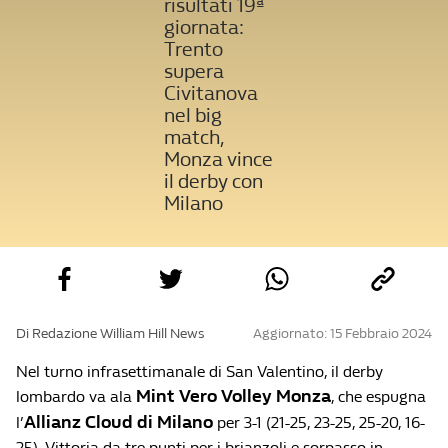
risultati 19ª
giornata:
Trento
supera
Civitanova
nel big
match,
Monza vince
il derby con
Milano
Di Redazione William Hill News
Aggiornato: 15 Febbraio 2024
Nel turno infrasettimanale di San Valentino, il derby
Mint Vero Volley Monza
lombardo va ala
, che espugna
Allianz Cloud di Milano
l’
per 3-1 (21-25, 23-25, 25-20, 16-
25). Vittoria da tre punti per i brianzoli e sorpasso in