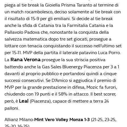
piega al tie break la Gioiella Prisma Taranto al termine di
un match rocambolesco, deciso solamente al tie break con
il risultato di 15-9 per gli emiliani. Si decide al tie break
anche la sfida di Catania tra la Farmitalia Catania e la
Pallavolo Padova che, nonostante la conquista della
salvezza matematica dopo tre set giocati, prosegue a
lottare con tenacia conquistando il successo nell’ultimo set
per 15-11. MVP della partita il laterale patavino Luca Porro.
Rana Verona
La
prosegue la sua striscia positiva
battendo anche la Gas Sales Bluenergy Piacenza per 3 a 1
davanti al proprio pubblico e portandosi quindi a cinque
successi consecutivi. Se D’Amico si aggiudica il premio di
MVP per la grande prestazione in difesa, Mozic fa furori,
chiudendo con 19 punti e il 58% in attacco. Il best scorer,
Leal
però, è
(Piacenza), capace di mettere a terra 24
palloni.
Allianz Milano-
Mint Vero Volley Monza 1-3
(21-25, 23-25,
25-20, 16-25)