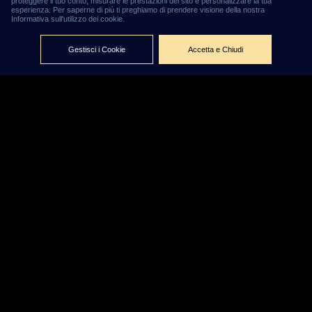
proteggere il tuo conto, misurare le prestazioni del sito e personalizzare la tua
Volley
esperienza. Per saperne di più ti preghiamo di prendere visione della nostra
Informativa sull'utilizzo dei cookie.
maschile,
l'Italia è
Gestisci i Cookie
Accetta e Chiudi
nuovamente
campione del
mondo: gli
Azzurri di De
Giorgi
battono 3-1 la
Bulgaria
Di Redazione William Hill News
28 Settembre 2025
campione del
L’Italia della pallavolo maschile è di nuovo
mondo
, dopo la vittoria sulla Bulgaria per 3-1 (25-21, 25-17,
17-25, 25-10) nella finale dei Mondiali di Manila,