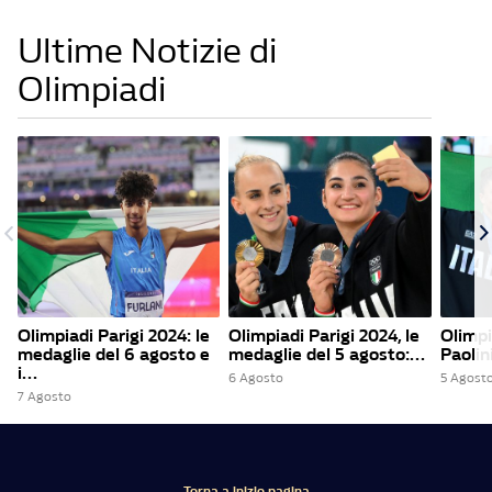
Ultime Notizie di
Olimpiadi
Olimpiadi Parigi 2024: le
Olimpiadi Parigi 2024, le
Olimpi
medaglie del 6 agosto e
medaglie del 5 agosto:...
Paolini
i...
6 Agosto
5 Agost
7 Agosto
Torna a inizio pagina