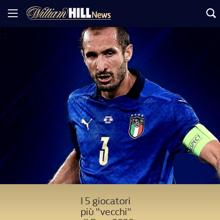
I 5 giocatori
più "vecchi"