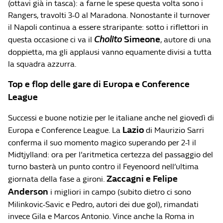
(ottavi già in tasca): a farne le spese questa volta sono i
Rangers, travolti 3-0 al Maradona. Nonostante il turnover
il Napoli continua a essere straripante: sotto i riflettori in
Cholito
Simeone
questa occasione ci va il
, autore di una
doppietta, ma gli applausi vanno equamente divisi a tutta
la squadra azzurra.
Top e flop delle gare di Europa e Conference
League
Successi e buone notizie per le italiane anche nel giovedì di
Lazio
Europa e Conference League. La
di Maurizio Sarri
conferma il suo momento magico superando per 2-1 il
Midtjylland: ora per l’aritmetica certezza del passaggio del
turno basterà un punto contro il Feyenoord nell’ultima
Zaccagni e Felipe
giornata della fase a gironi.
Anderson
i migliori in campo (subito dietro ci sono
Milinkovic-Savic e Pedro, autori dei due gol), rimandati
invece Gila e Marcos Antonio. Vince anche la Roma in