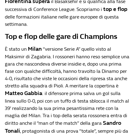
Fiorentina supera
il Basaksehir e si qualifica alla fase
top e flop
successiva di Conference League. Scopriamo i
delle formazioni italiane nelle gare europee di questa
settimana.
Top e flop delle gare di Champions
Milan
È stato un
“versione Serie A” quello visto al
Maksimir di Zagabria. I rossoneri hanno reso semplice una
gara che nascondeva diverse insidie e, dopo una prima
fase con qualche difficoltà, hanno travolto la Dinamo per
4-0, risultato che viste le occasioni della ripresa sta anche
stretto alla squadra di Pioli. A meritare la copertina è
Matteo Gabbia
: il difensore prima salva un gol sulla
linea sullo 0-0, poi con un tuffo di testa sblocca il match al
39’ realizzando la sua prima pesantissima rete con la
maglia del Milan. Tra i top della serata rossonera entra di
Sandro
diritto anche il “man of the match” della gara
Tonali
, protagonista di una prova “totale”, sempre più da