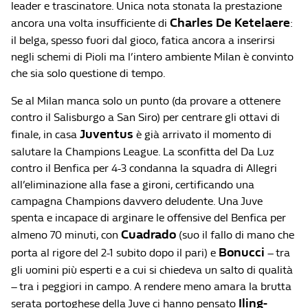
leader e trascinatore. Unica nota stonata la prestazione
Charles De Ketelaere
ancora una volta insufficiente di
:
il belga, spesso fuori dal gioco, fatica ancora a inserirsi
negli schemi di Pioli ma l’intero ambiente Milan è convinto
che sia solo questione di tempo.
Se al Milan manca solo un punto (da provare a ottenere
contro il Salisburgo a San Siro) per centrare gli ottavi di
Juventus
finale, in casa
è già arrivato il momento di
salutare la Champions League. La sconfitta del Da Luz
contro il Benfica per 4-3 condanna la squadra di Allegri
all’eliminazione alla fase a gironi, certificando una
campagna Champions davvero deludente. Una Juve
spenta e incapace di arginare le offensive del Benfica per
Cuadrado
almeno 70 minuti, con
(suo il fallo di mano che
Bonucci
porta al rigore del 2-1 subito dopo il pari) e
– tra
gli uomini più esperti e a cui si chiedeva un salto di qualità
– tra i peggiori in campo. A rendere meno amara la brutta
Iling-
serata portoghese della Juve ci hanno pensato