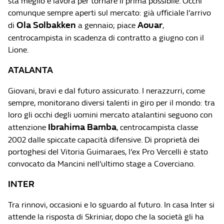
sta meglio e lavora per tornare il prima possibile. Occhi
comunque sempre aperti sul mercato: già ufficiale l’arrivo
Ola Solbakken
Aouar
di
a gennaio; piace
,
centrocampista in scadenza di contratto a giugno con il
Lione.
ATALANTA
Giovani, bravi e dal futuro assicurato. I nerazzurri, come
sempre, monitorano diversi talenti in giro per il mondo: tra
loro gli occhi degli uomini mercato atalantini seguono con
Ibrahima Bamba
attenzione
, centrocampista classe
2002 dalle spiccate capacità difensive. Di proprietà dei
portoghesi del Vitoria Guimaraes, l’ex Pro Vercelli è stato
convocato da Mancini nell’ultimo stage a Coverciano.
INTER
Tra rinnovi, occasioni e lo sguardo al futuro. In casa Inter si
attende la risposta di Skriniar, dopo che la società gli ha