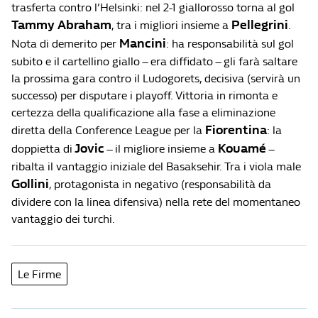
trasferta contro l’Helsinki: nel 2-1 giallorosso torna al gol
Tammy Abraham
Pellegrini
, tra i migliori insieme a
.
Mancini
Nota di demerito per
: ha responsabilità sul gol
subito e il cartellino giallo – era diffidato – gli farà saltare
la prossima gara contro il Ludogorets, decisiva (servirà un
successo) per disputare i playoff. Vittoria in rimonta e
certezza della qualificazione alla fase a eliminazione
Fiorentina
diretta della Conference League per la
: la
Jovic
Kouamé
doppietta di
– il migliore insieme a
–
ribalta il vantaggio iniziale del Basaksehir. Tra i viola male
Gollini
, protagonista in negativo (responsabilità da
dividere con la linea difensiva) nella rete del momentaneo
vantaggio dei turchi.
Le Firme