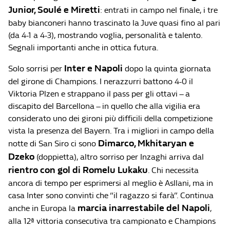
Junior, Soulé e Miretti
: entrati in campo nel finale, i tre
baby bianconeri hanno trascinato la Juve quasi fino al pari
(da 4-1 a 4-3), mostrando voglia, personalità e talento.
Segnali importanti anche in ottica futura.
Inter e Napoli
Solo sorrisi per
dopo la quinta giornata
del girone di Champions. I nerazzurri battono 4-0 il
Viktoria Plzen e strappano il pass per gli ottavi – a
discapito del Barcellona – in quello che alla vigilia era
considerato uno dei gironi più difficili della competizione
vista la presenza del Bayern. Tra i migliori in campo della
Dimarco, Mkhitaryan e
notte di San Siro ci sono
Dzeko
(doppietta), altro sorriso per Inzaghi arriva dal
rientro con gol di Romelu Lukaku
. Chi necessita
ancora di tempo per esprimersi al meglio è Asllani, ma in
casa Inter sono convinti che “il ragazzo si farà”. Continua
marcia inarrestabile del Napoli
anche in Europa la
,
alla 12ª vittoria consecutiva tra campionato e Champions