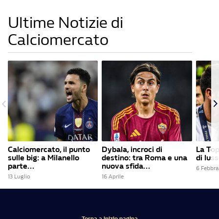
Ultime Notizie di
Calciomercato
Calciomercato, il punto
Dybala, incroci di
La Top
sulle big: a Milanello
destino: tra Roma e una
di lus
parte...
nuova sfida...
6 Febbra
13 Luglio
16 Aprile
Torna a inizio pagina