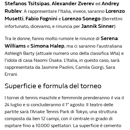
Stefanos Tsitsipas
Alexander Zverev
Andrey
,
ed
Rublev
Lorenzo
. A rappresentare l’Italia, invece, saranno
Musetti
Fabio Fognini
Lorenzo Sonego
,
e
(Berrettini
Jannik Sinner
infortunato, dicevamo, e rinuncia per
).
Serena
Tra le donne, fanno molto rumore le rinunce di
Williams
Simona Halep
e
, ma ci saranno l’australiana
Ashleigh Barty (attuale numero uno della classifica Wta) e
l’idola di casa Naomi Osaka. L’Italia, in questo caso, sarà
rappresentata da Jasmine Paolini, Camila Giorgi, Sara
Errani.
Superficie e formula del torneo
I tornei di tennis maschile e femminile prenderanno il via il
24 luglio e si concluderanno il 1° agosto. Il teatro delle
partite sarà l’Ariake Tennis Park di Tokyo, una struttura
composta da ben 12 campi, con il centrale in grado di
ospitare fino a 10.000 spettatori. La superficie è cemento