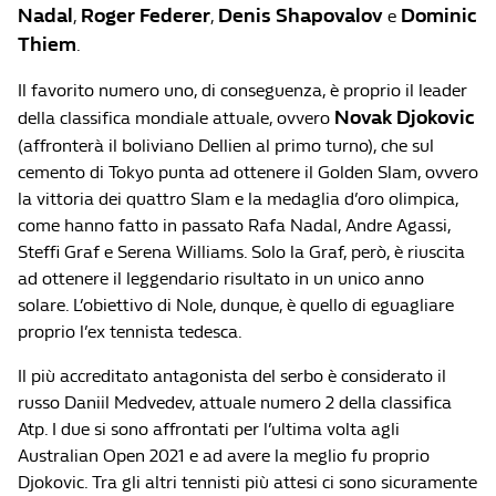
Nadal
Roger Federer
Denis Shapovalov
Dominic
,
,
e
Thiem
.
Il favorito numero uno, di conseguenza, è proprio il leader
Novak Djokovic
della classifica mondiale attuale, ovvero
(affronterà il boliviano Dellien al primo turno), che sul
cemento di Tokyo punta ad ottenere il Golden Slam, ovvero
la vittoria dei quattro Slam e la medaglia d’oro olimpica,
come hanno fatto in passato Rafa Nadal, Andre Agassi,
Steffi Graf e Serena Williams. Solo la Graf, però, è riuscita
ad ottenere il leggendario risultato in un unico anno
solare. L’obiettivo di Nole, dunque, è quello di eguagliare
proprio l’ex tennista tedesca.
Il più accreditato antagonista del serbo è considerato il
russo Daniil Medvedev, attuale numero 2 della classifica
Atp. I due si sono affrontati per l’ultima volta agli
Australian Open 2021 e ad avere la meglio fu proprio
Djokovic. Tra gli altri tennisti più attesi ci sono sicuramente