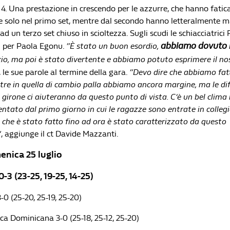
-14. Una prestazione in crescendo per le azzurre, che hanno fatic
 solo nel primo set, mentre dal secondo hanno letteralmente ma
ad un terzo set chiuso in scioltezza. Sugli scudi le schiacciatrici P
abbiamo dovuto 
ti per Paola Egonu.
“È stato un buon esordio,
izio, ma poi è stato divertente e abbiamo potuto esprimere il n
, le sue parole al termine della gara.
“Devo dire che abbiamo fat
re in quella di cambio palla abbiamo ancora margine, ma le diffi
 girone ci aiuteranno da questo punto di vista. C’è un bel clima
tato dal primo giorno in cui le ragazze sono entrate in collegi
 che è stato fatto fino ad ora è stato caratterizzato da questo
”
, aggiunge il ct Davide Mazzanti.
enica 25 luglio
0-3 (23-25, 19-25, 14-25)
0 (25-20, 25-19, 25-20)
ca Dominicana 3-0 (25-18, 25-12, 25-20)