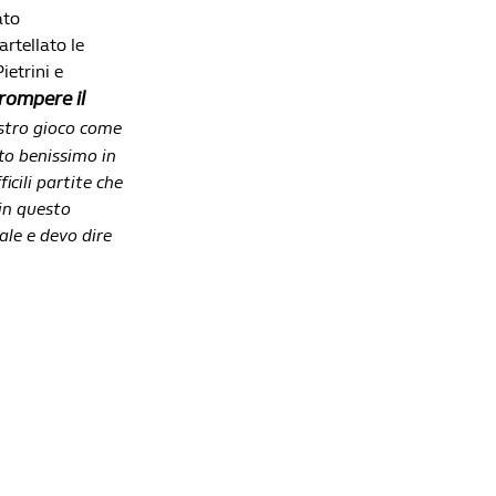
Lista di lettura
ato
rtellato le
Tokyo 2020, i risultati del 25 luglio: 3 medaglie di
ietrini e
bronzo per l'Italia
rompere il
Redazione William Hill News
ostro gioco come
Trionfo azzurro a Milano-Cortina 2026: 30 volte
to benissimo in
sul podio per un'Olimpiade da leggenda
cili partite che
Redazione William Hill News
 in questo
Olimpiadi Parigi 2024: il medagliere finale e tutti
ale e devo dire
i successi dell'Italia
Redazione William Hill News
Olimpiadi Parigi 2024: l'Italia tocca quota 10 ori,
le possibili medaglie del 9 agosto
Redazione William Hill News
Olimpiadi Parigi 2024, 7 agosto: tante delusioni
per l'Italia
Redazione William Hill News