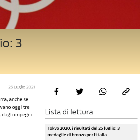
io: 3
25 Luglio 2021
rra, anche se
ivano oggi tre
Lista di lettura
, dagli impegni
Tokyo 2020, i risultati del 25 luglio: 3
medaglie di bronzo per l'Italia