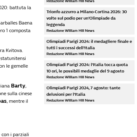
Redazione William Hill News
020: battuta la
Trionfo azzurro a Milano-Cortina 2026: 30
volte sul podio per un'Olimpiade da
Carballes Baena
leggenda
mero 1 composta
Redazione William Hill News
Olimpiadi Parigi 2024: il medagliere finale e
tutti i successi dell'Italia
tra Kvitova.
Redazione William Hill News
 statunitensi
Olimpiadi Parigi 2024: l'Italia tocca quota
con le gemelle
10 ori, le possibili medaglie del 9 agosto
Redazione William Hill News
Barty
aliana
,
Olimpiadi Parigi 2024, 7 agosto: tante
ne sulla cinese
delusioni per l'Italia
pas
, mentre il
Redazione William Hill News
 con i parziali