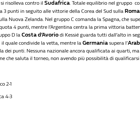
Sudafrica
si risolleva contro il
. Totale equilibrio nel gruppo co
Roma
a 3 punti in seguito alle vittorie della Corea del Sud sulla
ulla Nuova Zelanda. Nel gruppo C comanda la Spagna, che super
 quota 4 punti, mentre l’Argentina centra la prima vittoria batt
Costa d’Avorio
ruppo D la
di Kessié guarda tutti dall’alto in se
Germania
Arab
n il quale condivide la vetta, mentre la
supera l’
a dei punti. Nessuna nazionale ancora qualificata ai quarti, ma 
ne che saluta il torneo, non avendo più possibilità di qualificarsi 
co 2-1
ca 4-3