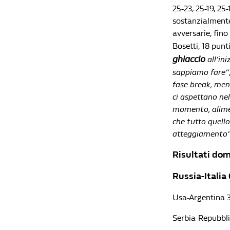
25-23, 25-19, 25
sostanzialmente
avversarie, fino 
Bosetti, 18 pun
ghiaccio
all’in
sappiamo fare”
fase break, ment
ci aspettano nel
momento, alimen
che tutto quello
atteggiamento
Risultati dom
Russia-Italia 
Usa-Argentina 3-
Serbia-Repubbli