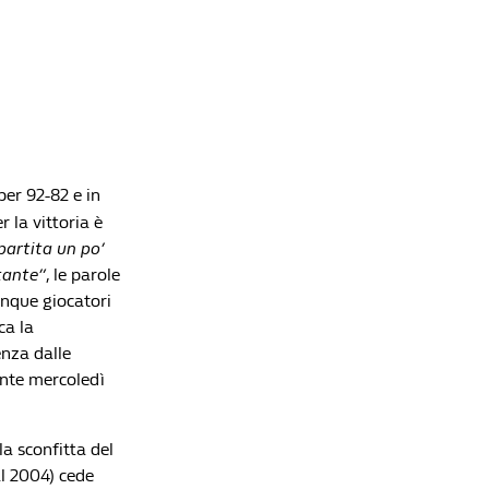
per 92-82 e in
 la vittoria è
partita un po’
tante”
, le parole
inque giocatori
ca la
enza dalle
ente mercoledì
la sconfitta del
al 2004) cede