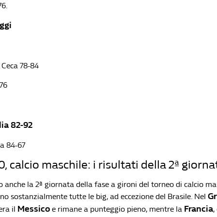
76.
oggi
 Ceca 78-84
-76
ia 82-92
ia 84-67
 calcio maschile: i risultati della 2ª giorna
o anche la 2ª giornata della fase a gironi del torneo di calcio ma
G
no sostanzialmente tutte le big, ad eccezione del Brasile. Nel
Messico
Francia
ra il
e rimane a punteggio pieno, mentre la
,