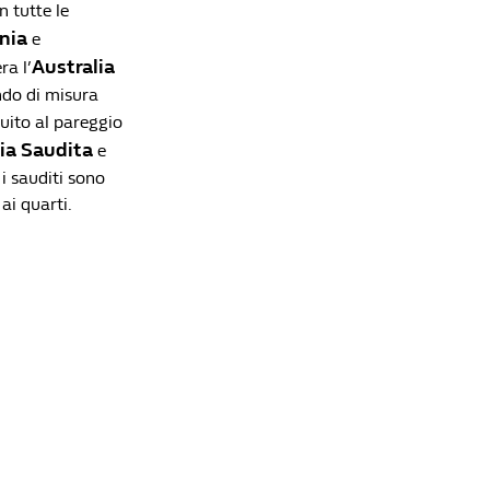
n tutte le
nia
e
Australia
a l’
endo di misura
guito al pareggio
ia Saudita
e
i sauditi sono
ai quarti.