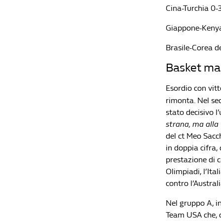
Cina-Turchia 0-3
Giappone-Kenya 3
Brasile-Corea de
Basket mas
Esordio con vitto
rimonta. Nel sec
stato decisivo l
strana, ma alla
del ct Meo Sacch
in doppia cifra,
prestazione di c
Olimpiadi, l’It
contro l’Austral
Nel gruppo A, in
Team USA che, d