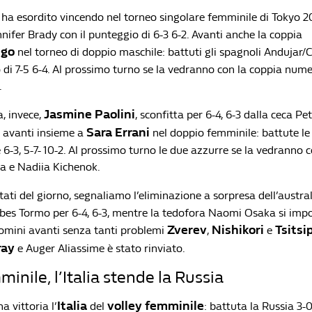
ha esordito vincendo nel torneo singolare femminile di Tokyo 2
nifer Brady con il punteggio di 6-3 6-2. Avanti anche la coppia
ego
nel torneo di doppio maschile: battuti gli spagnoli Andujar/
o di 7-5 6-4. Al prossimo turno se la vedranno con la coppia nu
.
Jasmine Paolini
, invece,
, sconfitta per 6-4, 6-3 dalla ceca Pe
Sara Errani
a avanti insieme a
nel doppio femminile: battute le
 6-3, 5-7- 10-2. Al prossimo turno le due azzurre se la vedranno 
a e Nadiia Kichenok.
sultati del giorno, segnaliamo l’eliminazione a sorpresa dell’austr
ibes Tormo per 6-4, 6-3, mentre la tedofora Naomi Osaka si impo
Zverev
Nishikori
Tsitsi
uomini avanti senza tanti problemi
,
e
ray
e Auger Aliassime è stato rinviato.
inile, l’Italia stende la Russia
Italia
volley femminile
a vittoria l’
del
: battuta la Russia 3-0