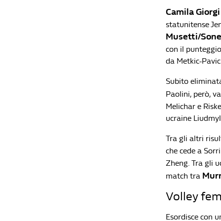
Camila Giorgi
statunitense Jen
Musetti/Son
con il punteggi
da Metkic-Pavic
Subito eliminata
Paolini, però, v
Melichar e Riske
ucraine Liudmyl
Tra gli altri ri
che cede a Sorr
Zheng. Tra gli 
Mur
match tra
Volley femm
Esordisce con un