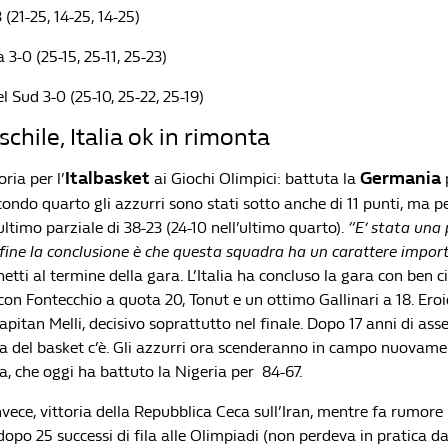
 (21-25, 14-25, 14-25)
-0 (25-15, 25-11, 25-23)
l Sud 3-0 (25-10, 25-22, 25-19)
chile, Italia ok in rimonta
Italbasket
Germania
ria per l’
ai Giochi Olimpici: battuta la
ondo quarto gli azzurri sono stati sotto anche di 11 punti, ma per
’ultimo parziale di 38-23 (24-10 nell’ultimo quarto).
“E’ stata una 
 fine la conclusione è che questa squadra ha un carattere impor
etti al termine della gara. L’Italia ha concluso la gara con ben c
 con Fontecchio a quota 20, Tonut e un ottimo Gallinari a 18. Eroi
apitan Melli, decisivo soprattutto nel finale. Dopo 17 anni di ass
alia del basket c’è. Gli azzurri ora scenderanno in campo nuovam
ia, che oggi ha battuto la Nigeria per 84-67.
vece, vittoria della Repubblica Ceca sull’Iran, mentre fa rumore 
opo 25 successi di fila alle Olimpiadi (non perdeva in pratica d