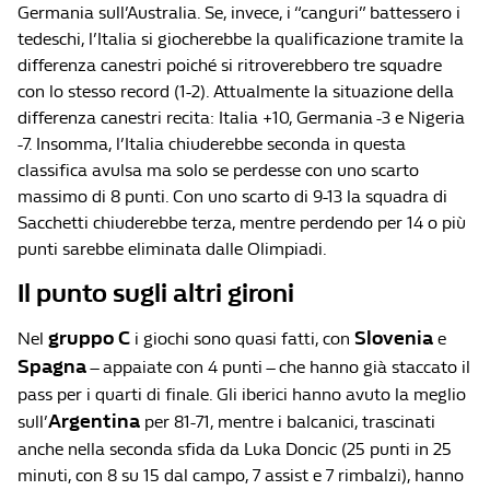
Germania sull’Australia. Se, invece, i “canguri” battessero i
tedeschi, l’Italia si giocherebbe la qualificazione tramite la
differenza canestri poiché si ritroverebbero tre squadre
con lo stesso record (1-2). Attualmente la situazione della
differenza canestri recita: Italia +10, Germania -3 e Nigeria
-7. Insomma, l’Italia chiuderebbe seconda in questa
classifica avulsa ma solo se perdesse con uno scarto
massimo di 8 punti. Con uno scarto di 9-13 la squadra di
Sacchetti chiuderebbe terza, mentre perdendo per 14 o più
punti sarebbe eliminata dalle Olimpiadi.
Il punto sugli altri gironi
gruppo C
Slovenia
Nel
i giochi sono quasi fatti, con
e
Spagna
– appaiate con 4 punti – che hanno già staccato il
pass per i quarti di finale. Gli iberici hanno avuto la meglio
Argentina
sull’
per 81-71, mentre i balcanici, trascinati
anche nella seconda sfida da Luka Doncic (25 punti in 25
minuti, con 8 su 15 dal campo, 7 assist e 7 rimbalzi), hanno