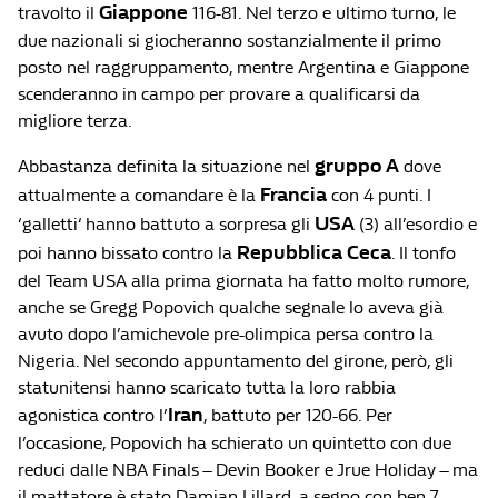
Giappone
travolto il
116-81. Nel terzo e ultimo turno, le
due nazionali si giocheranno sostanzialmente il primo
posto nel raggruppamento, mentre Argentina e Giappone
scenderanno in campo per provare a qualificarsi da
migliore terza.
gruppo A
Abbastanza definita la situazione nel
dove
Francia
attualmente a comandare è la
con 4 punti. I
USA
‘galletti‘ hanno battuto a sorpresa gli
(3) all’esordio e
Repubblica Ceca
poi hanno bissato contro la
. Il tonfo
del Team USA alla prima giornata ha fatto molto rumore,
anche se Gregg Popovich qualche segnale lo aveva già
avuto dopo l’amichevole pre-olimpica persa contro la
Nigeria. Nel secondo appuntamento del girone, però, gli
statunitensi hanno scaricato tutta la loro rabbia
Iran
agonistica contro l’
, battuto per 120-66. Per
l’occasione, Popovich ha schierato un quintetto con due
reduci dalle NBA Finals – Devin Booker e Jrue Holiday – ma
il mattatore è stato Damian Lillard, a segno con ben 7