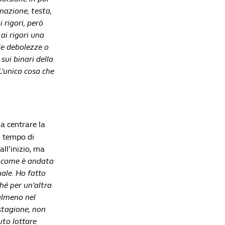
nazione, testa,
i rigori, però
ai rigori una
le debolezze o
ui binari della
L’unica cosa che
a centrare la
l tempo di
ll’inizio, ma
r come è andata
nale. Ho fatto
hé per un’altra
almeno nel
 stagione, non
uto lottare