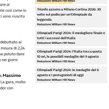
Redazione William Hill News
zie ai
Trionfo azzurro a Milano-Cortina 2026: 30
lie così come lo
volte sul podio per un'Olimpiade da
i sono riuscito
leggenda
Redazione William Hill News
Olimpiadi Parigi 2024: il medagliere finale e
tutti i successi dell'Italia
 debuttato ai
Redazione William Hill News
 misura di 2,24.
Olimpiadi Parigi 2024: l'Italia tocca quota
ha potuto dare
10 ori, le possibili medaglie del 9 agosto
 nei giorni
Redazione William Hill News
Olimpiadi Parigi 2024: le medaglie del 6
Massimo
agosto e i protagonisti di oggi
da
Redazione William Hill News
. La gara, molto
ador con