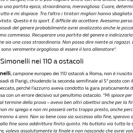
 una partita epica, straordinaria, meravigliosa. Cuore, determi
utto e mi dispiace. Tra l’altro i tiratori migliori hanno sbagliato 
tato. Questo è lo sport. È difficile da accettare. Avessimo perso 
pisodi del genere probabilmente avrei analizzato anche le picco
amo commesso. Recuperare una partita del genere e indirizzarla s
he sia una cosa straordinaria. Non posso dire niente ai ragazzi. 
 sono veramente orgoglioso di essere il loro allenatore”.
Simonelli nei 110 a ostacoli
nelli
, campione europeo dei 110 ostacoli a Roma, non è riuscito 
piadi di Parigi, chiudendo la seconda semifinale al 5° posto con i
peccato, perché l’azzurro aveva condotto la gara praticamente da
a con un errore decisivo sul penultimo ostacolo.
“Mi spiace pe
al termine della prova – avevo ben altri obiettivi anche per la fi
e non mi spiego e non mi passerà certo troppo presto, anche perc
ranno 4 anni. Non so bene cosa sia successo alla fine, speravo 
lla fine sono addirittura finito quinto. Ho buttato via tutta la
e, volevo assolutamente la finale e non nascondo che avrei vol