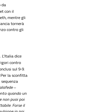
Lista di lettura
o da
et con il
Olimpiadi Parigi 2024, 7 agosto: tante delusioni
peth, mentre gli
per l'Italia
rancia tornerà
Redazione William Hill News
nzo contro gli
Trionfo azzurro a Milano-Cortina 2026: 30 volte
sul podio per un'Olimpiade da leggenda
Redazione William Hill News
Olimpiadi Parigi 2024: il medagliere finale e tutti
4
. L’Italia dice
i successi dell'Italia
Redazione William Hill News
igori contro
nclusi sul 9-9.
Olimpiadi Parigi 2024: l'Italia tocca quota 10 ori,
 Per la sconfitta
le possibili medaglie del 9 agosto
la sequenza
Redazione William Hill News
alafede –
Olimpiadi Parigi 2024: le medaglie del 6 agosto
olento quando un
e i protagonisti di oggi
 e non puoi poi
Redazione William Hill News
abile. Forse il
pulsione in poi