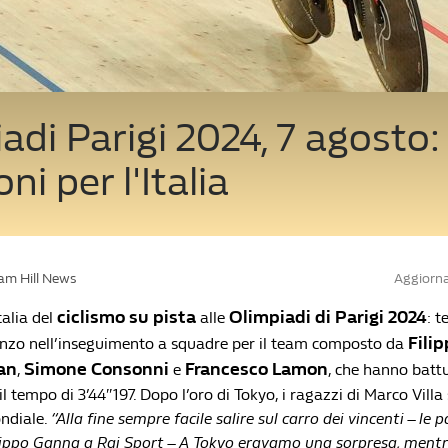
adi Parigi 2024, 7 agosto:
ni per l'Italia
iam Hill News
Aggiorna
ciclismo su pista
Olimpiadi di Parigi 2024
talia del
alle
: t
Fili
nzo nell’inseguimento a squadre per il team composto da
an
Simone Consonni
Francesco Lamon
,
e
, che hanno battu
 tempo di 3’44″197. Dopo l’oro di Tokyo, i ragazzi di Marco Vill
ondiale.
“Alla fine sempre facile salire sul carro dei vincenti – le 
lippo Ganna a Rai Sport – A Tokyo eravamo una sorpresa, mentr