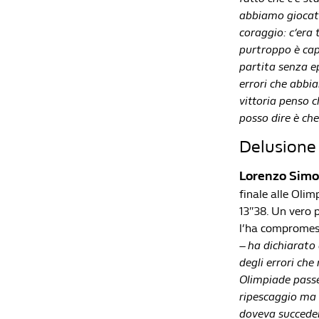
abbiamo giocato
coraggio: c’era t
purtroppo è capi
partita senza e
errori che abbi
vittoria penso c
posso dire è che
Delusione 
Lorenzo Simo
finale alle Olim
13″38. Un vero 
l’ha compromess
– ha dichiarato 
degli errori ch
Olimpiade passe
ripescaggio ma a
doveva succeder