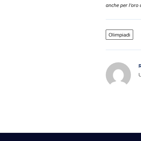
anche per l’oro 
Olimpiadi
R
U