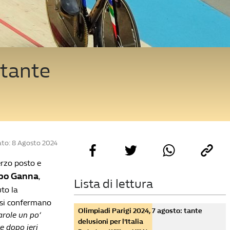
 tante
to: 8 Agosto 2024
erzo posto e
ppo Ganna
,
Lista di lettura
to la
a si confermano
Olimpiadi Parigi 2024, 7 agosto: tante
parole un po’
delusioni per l'Italia
e dopo ieri