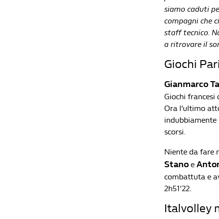
siamo caduti per
compagni che ci
staff tecnico. N
a ritrovare il so
Giochi Par
Gianmarco T
Giochi francesi 
Ora l’ultimo at
indubbiamente il
scorsi.
Niente da fare 
Stano
Anton
e
combattuta e av
2h51’22.
Italvolley