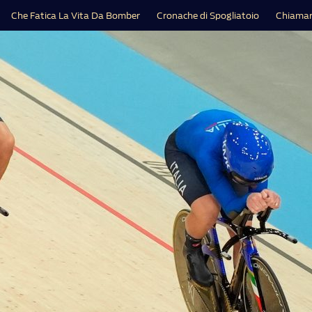
Che Fatica La Vita Da Bomber
Cronache di Spogliatoio
Chiamar