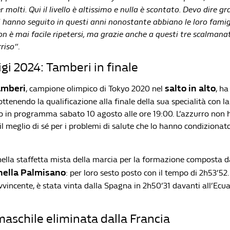
 molti. Qui il livello è altissimo e nulla è scontato. Devo dire gra
 hanno seguito in questi anni nonostante abbiano le loro famig
on è mai facile ripetersi, ma grazie anche a questi tre scalmanat
rriso”
.
igi 2024: Tamberi in finale
amberi
salto in alto
, campione olimpico di Tokyo 2020 nel
, ha
ottenendo la qualificazione alla finale della sua specialità con la
to in programma sabato 10 agosto alle ore 19:00. L’azzurro non 
 meglio di sé per i problemi di salute che lo hanno condizionato
nella staffetta mista della marcia per la formazione composta 
ella
Palmisano
: per loro sesto posto con il tempo di 2h53’52
vincente, è stata vinta dalla Spagna in 2h50’31 davanti all’Ecu
 maschile eliminata dalla Francia