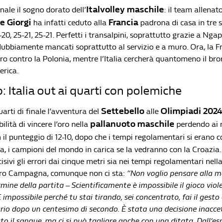
Italvolley maschile
inale il sogno dorato dell’
: il team allenat
e Giorgi
Francia
ha infatti ceduto alla
padrona di casa in tre s
20, 25-21, 25-21. Perfetti i transalpini, soprattutto grazie a Nga
dubbiamente mancati soprattutto al servizio e a muro. Ora, la F
ro contro la Polonia, mentre l’Italia cercherà quantomeno il bro
erica.
: Italia out ai quarti con polemiche
Settebello
Olimpiadi 202
uarti di finale l’avventura del
alle
pallanuoto maschile
ilità di vincere l’oro nella
perdendo ai r
 il punteggio di 12-10, dopo che i tempi regolamentari si erano co
ra, i campioni del mondo in carica se la vedranno con la Croazia.
ecisivi gli errori dai cinque metri sia nei tempi regolamentari nel
ndro Campagna, comunque non ci sta:
“Non voglio pensare alla m
rmine della partita – Scientificamente è impossibile il gioco vi
È impossibile perché tu stai tirando, sei concentrato, fai il gesto
ario dopo un centesimo di secondo. È stata una decisione inaccett
ato il sangue, ma ci si può tagliare anche con una ditata. Dall’es