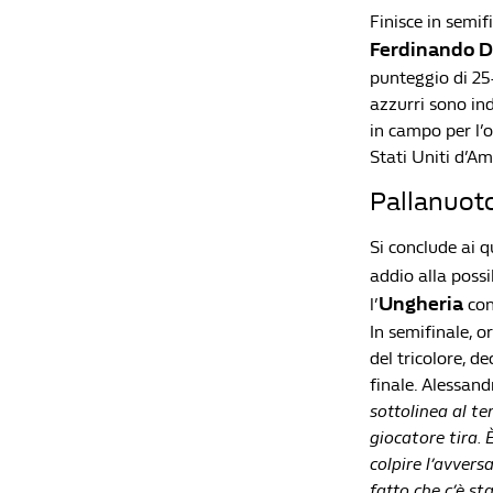
Finisce in semif
Ferdinando D
punteggio di 25-
azzurri sono in
in campo per l’o
Stati Uniti d’Am
Pallanuoto
Si conclude ai q
addio alla possib
Ungheria
l’
con
In semifinale, o
del tricolore, d
finale. Alessa
sottolinea al te
giocatore tira. 
colpire l’avvers
fatto che c’è st