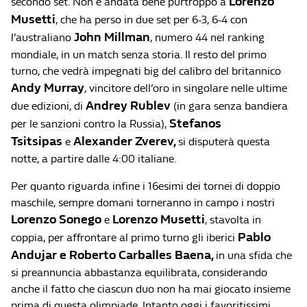
Lorenzo
secondo set. Non è andata bene purtroppo a
Musetti
, che ha perso in due set per 6-3, 6-4 con
John Millman
l’australiano
, numero 44 nel ranking
mondiale, in un match senza storia. Il resto del primo
turno, che vedrà impegnati big del calibro del britannico
Andy Murray
, vincitore dell’oro in singolare nelle ultime
Andrey Rublev
due edizioni, di
(in gara senza bandiera
Stefanos
per le sanzioni contro la Russia),
Tsitsipas
Alexander Zverev
,
e
si disputerà questa
notte, a partire dalle 4:00 italiane.
Per quanto riguarda infine i 16esimi dei tornei di doppio
maschile, sempre domani torneranno in campo i nostri
Lorenzo Sonego
Lorenzo Musetti
e
, stavolta in
Pablo
coppia, per affrontare al primo turno gli iberici
Andujar
e
Roberto Carballes Baena
,
in una sfida che
si preannuncia abbastanza equilibrata, considerando
anche il fatto che ciascun duo non ha mai giocato insieme
prima di questa olimpiade. Intanto oggi i favoritissimi