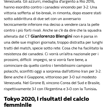
Venezuela. Gli azzurri, medaglia d’argento a Rio 2016,
hanno esordito contro i canadesi vincendo per 3-2. Una
vittoria sofferta al tie-break, in rimonta, dopo essere stati
sotto addirittura di due set con un avversario
tecnicamente inferiore ma deciso a vendere cara la pelle
contro i più forti rivali. Anche se c’è da dire che la squadra
Gianlorenzo Blengini
allenata dal CT
non è parsa in
una delle sue migliori giornate, troppo distratta per lunghi
tratti del match, specie sotto rete. Cosa che ha facilitato la
resistenza dei canadesi. Ci vorrà un’altra nazionale per i
prossimi, difficili impegni, se si vorrà fare bene, a
cominciare da quello contro i temibilissimi campioni
polacchi, sconfitti oggi a sorpresa dall’ottimo Iran per 3-2.
Bene anche il Giappone, vittorioso per 3-0 sul modesto
Venezuela. Nel Girone B, vincono Corea del Sud e Brasile,
.
rispettivamente 3-1 con l’Argentina e 3-0 con la Tunisia
Tokyo 2020, i risultati del calcio
femminile