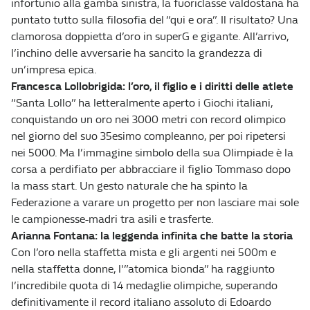
infortunio alla gamba sinistra, la fuoriclasse valdostana ha
puntato tutto sulla filosofia del “qui e ora”. Il risultato? Una
clamorosa doppietta d’oro in superG e gigante. All’arrivo,
l’inchino delle avversarie ha sancito la grandezza di
un’impresa epica.
Francesca Lollobrigida: l’oro, il figlio e i diritti delle atlete
“Santa Lollo” ha letteralmente aperto i Giochi italiani,
conquistando un oro nei 3000 metri con record olimpico
nel giorno del suo 35esimo compleanno, per poi ripetersi
nei 5000. Ma l’immagine simbolo della sua Olimpiade è la
corsa a perdifiato per abbracciare il figlio Tommaso dopo
la mass start. Un gesto naturale che ha spinto la
Federazione a varare un progetto per non lasciare mai sole
le campionesse-madri tra asili e trasferte.
Arianna Fontana: la leggenda infinita che batte la storia
Con l’oro nella staffetta mista e gli argenti nei 500m e
nella staffetta donne, l'”atomica bionda” ha raggiunto
l’incredibile quota di 14 medaglie olimpiche, superando
definitivamente il record italiano assoluto di Edoardo