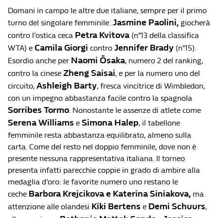
Domani in campo le altre due italiane, sempre per il primo
Jasmine
Paolini
,
turno del singolare femminile:
giocherà
Petra Kvitova
contro l’ostica ceca
(n°13 della classifica
Camila
Giorgi
Jennifer Brady
WTA) e
contro
(n°15).
Naomi Ōsaka
Esordio anche per
, numero 2 del ranking,
Zheng Saisai
contro la cinese
, e per la numero uno del
Ashleigh Barty
circuito,
, fresca vincitrice di Wimbledon,
con un impegno abbastanza facile contro la spagnola
Sorribes Tormo
. Nonostante le assenze di atlete come
Serena Williams
Simona Halep
e
, il tabellone
femminile resta abbastanza equilibrato, almeno sulla
carta. Come del resto nel doppio femminile, dove non è
presente nessuna rappresentativa italiana. Il torneo
presenta infatti parecchie coppie in grado di ambire alla
medaglia d’oro: le favorite numero uno restano le
Barbora Krejcikova
e
Katerina Siniakova,
ceche
ma
Kiki Bertens
Demi Schuurs
attenzione alle olandesi
e
,