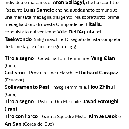
Áron Szilágyi
individuale maschile, di
, che ha sconfitto
Luigi Samele
l’azzurro
che ha guadagnato comunque
una meritata medaglia d’argento. Ma soprattutto, prima
Italia
medaglia d’oro di questa Olimpiade per l’
,
Vito Dell’Aquila
conquistata dal ventenne
nel
Taekwondo
-58kg maschile. Di seguito la lista completa
delle medaglie d’oro assegnate oggi:
Tiro a segno
Yang Qian
– Carabina 10m Femminile:
(Cina)
Ciclismo
Richard Carapaz
– Prova in Linea Maschile:
(Ecuador)
Sollevamento Pesi
Hou Zhihui
– 49kg Femminile:
(Cina)
Tiro a segno
Javad Foroughi
– Pistola 10m Maschile:
(Iran)
Tiro con l’arco
Kim Je Deok
– Gara a Squadre Mista:
e
An San
(Corea del Sud)