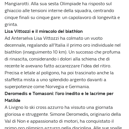
Mangiarotti. Alla sua sesta Olimpiade ha risposto sul
ghiaccio alle tensioni interne della squadra, centrando
cinque finali su cinque gare: un capolavoro di longevità e
grinta.
Lisa Vittozzi e il miracolo del biathlon
Ad Anterselva Lisa Vittozzi ha colmato un vuoto
decennale, regalando all’Italia il primo oro individuale nel
biathlon (inseguimento 10 km). Un successo che profuma
di rinascita, considerando i dolori alla schiena che di
recente le avevano fatto accarezzare l’idea del ritiro.
Precisa e letale al poligono, ha poi trascinato anche la
staffetta mista a uno splendido argento davanti a
superpotenze come Norvegia e Germania.
Deromedis e Tomasoni: l’oro inedito e le lacrime per
Matilde
A Livigno lo ski cross azzurro ha vissuto una giornata
gloriosa e struggente. Simone Deromedis, originario della
Val di Non e appassionato di motori, ha conquistato il
primo oro olimpico azzurro nella disciplina. Alle sue spalle,