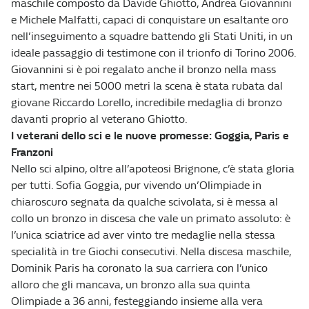
maschile composto da Davide Ghiotto, Andrea Giovannini
e Michele Malfatti, capaci di conquistare un esaltante oro
nell’inseguimento a squadre battendo gli Stati Uniti, in un
ideale passaggio di testimone con il trionfo di Torino 2006.
Giovannini si è poi regalato anche il bronzo nella mass
start, mentre nei 5000 metri la scena è stata rubata dal
giovane Riccardo Lorello, incredibile medaglia di bronzo
davanti proprio al veterano Ghiotto.
I veterani dello sci e le nuove promesse: Goggia, Paris e
Franzoni
Nello sci alpino, oltre all’apoteosi Brignone, c’è stata gloria
per tutti. Sofia Goggia, pur vivendo un’Olimpiade in
chiaroscuro segnata da qualche scivolata, si è messa al
collo un bronzo in discesa che vale un primato assoluto: è
l’unica sciatrice ad aver vinto tre medaglie nella stessa
specialità in tre Giochi consecutivi. Nella discesa maschile,
Dominik Paris ha coronato la sua carriera con l’unico
alloro che gli mancava, un bronzo alla sua quinta
Olimpiade a 36 anni, festeggiando insieme alla vera