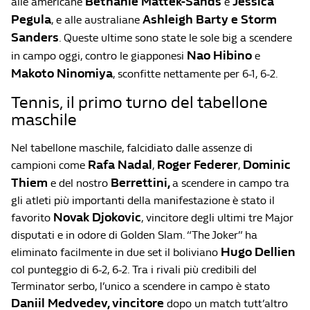
Bethanie Mattek-Sands
Jessica
alle americane
e
Pegula
Ashleigh Barty
e
Storm
, e alle australiane
Sanders
. Queste ultime sono state le sole big a scendere
Nao Hibino
in campo oggi, contro le giapponesi
e
Makoto
Ninomiya
, sconfitte nettamente per 6-1, 6-2.
Tennis, il primo turno del tabellone
maschile
Nel tabellone maschile, falcidiato dalle assenze di
Rafa Nadal
Roger Federer
Dominic
campioni come
,
,
Thiem
Berrettini
,
e del nostro
a scendere in campo tra
gli atleti più importanti della manifestazione è stato il
Novak Djokovic
favorito
, vincitore degli ultimi tre Major
disputati e in odore di Golden Slam. “The Joker” ha
Hugo Dellien
eliminato facilmente in due set il boliviano
col punteggio di 6-2, 6-2. Tra i rivali più credibili del
Terminator serbo, l’unico a scendere in campo è stato
Daniil Medvedev
, vincitore
dopo un match tutt’altro