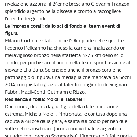
rivelazione azzurra: il 24enne bresciano Giovanni Franzoni,
splendido argento nella discesa e pronto a raccogliere
l’eredità dei grandi.
Le imprese corali: dallo sci di fondo al team event di
figura
Milano-Cortina è stata anche l’Olimpiade delle squadre.
Federico Pellegrino ha chiuso la carriera finalizzando un
meraviglioso bronzo nella staffetta 4×7,5 km dello sci di
fondo, per poi bissare il podio nella team sprint assieme al
giovane Elia Barp. Splendido anche il bronzo corale nel
pattinaggio di figura, una medaglia che mancava da Sochi
2014, conquistato grazie al talento congiunto di Guignard-
Fabbri, Macii-Conti, Gutmann e Rizzo.
Resilienza e follia: Moioli e Tabanelli
Due donne, due medaglie figlie della determinazione
estrema. Michela Moioli, “rintronata” e contusa dopo una
caduta a 48 ore dalla gara, è salita sul podio per ben due
volte nello snowboard (bronzo individuale e argento a
squadre con Lorenzo Sommariva). L’impresa più folle porta