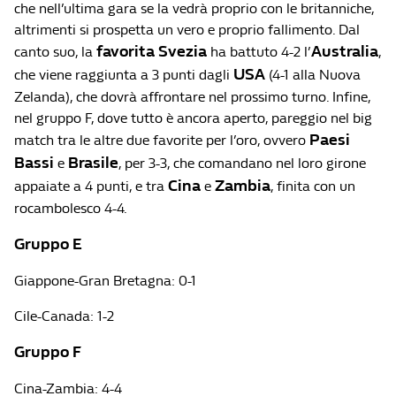
che nell’ultima gara se la vedrà proprio con le britanniche,
altrimenti si prospetta un vero e proprio fallimento. Dal
favorita Svezia
Australia
canto suo, la
ha battuto 4-2 l’
,
USA
che viene raggiunta a 3 punti dagli
(4-1 alla Nuova
Zelanda), che dovrà affrontare nel prossimo turno. Infine,
nel gruppo F, dove tutto è ancora aperto, pareggio nel big
Paesi
match tra le altre due favorite per l’oro, ovvero
Bassi
Brasile
e
, per 3-3, che comandano nel loro girone
Cina
Zambia
appaiate a 4 punti, e tra
e
, finita con un
rocambolesco 4-4.
Gruppo E
Giappone-Gran Bretagna: 0-1
Cile-Canada: 1-2
Gruppo F
Cina-Zambia: 4-4