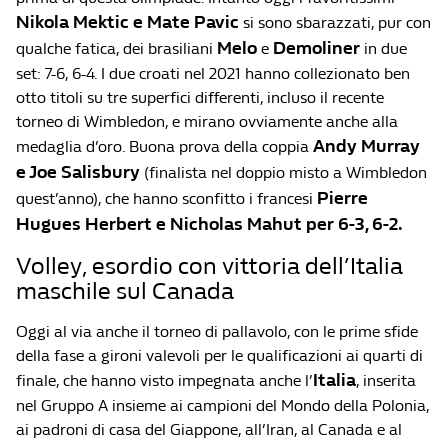
Nikola Mektic
e
Mate Pavic
si sono sbarazzati, pur con
Melo
Demoliner
qualche fatica, dei brasiliani
e
in due
set: 7-6, 6-4. I due croati nel 2021 hanno collezionato ben
otto titoli su tre superfici differenti, incluso il recente
torneo di Wimbledon, e mirano ovviamente anche alla
Andy Murray
medaglia d’oro. Buona prova della coppia
e
Joe Salisbury
(finalista nel doppio misto a Wimbledon
Pierre
quest’anno), che hanno sconfitto i francesi
Hugues
Herbert
e
Nicholas Mahut
per 6-3, 6-2.
Volley, esordio con vittoria dell’Italia
maschile sul Canada
Oggi al via anche il torneo di pallavolo, con le prime sfide
della fase a gironi valevoli per le qualificazioni ai quarti di
Italia
finale, che hanno visto impegnata anche l’
, inserita
nel Gruppo A insieme ai campioni del Mondo della Polonia,
ai padroni di casa del Giappone, all’Iran, al Canada e al