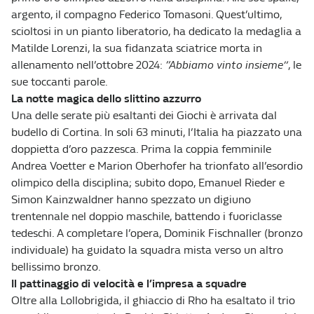
argento, il compagno Federico Tomasoni. Quest’ultimo,
scioltosi in un pianto liberatorio, ha dedicato la medaglia a
Matilde Lorenzi, la sua fidanzata sciatrice morta in
allenamento nell’ottobre 2024:
“Abbiamo vinto insieme”
, le
sue toccanti parole.
La notte magica dello slittino azzurro
Una delle serate più esaltanti dei Giochi è arrivata dal
budello di Cortina. In soli 63 minuti, l’Italia ha piazzato una
doppietta d’oro pazzesca. Prima la coppia femminile
Andrea Voetter e Marion Oberhofer ha trionfato all’esordio
olimpico della disciplina; subito dopo, Emanuel Rieder e
Simon Kainzwaldner hanno spezzato un digiuno
trentennale nel doppio maschile, battendo i fuoriclasse
tedeschi. A completare l’opera, Dominik Fischnaller (bronzo
individuale) ha guidato la squadra mista verso un altro
bellissimo bronzo.
Il pattinaggio di velocità e l’impresa a squadre
Oltre alla Lollobrigida, il ghiaccio di Rho ha esaltato il trio