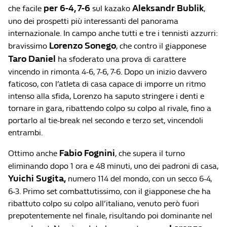
per 6-4, 7-6
Aleksandr Bublik
che facile
sul kazako
,
uno dei prospetti più interessanti del panorama
internazionale. In campo anche tutti e tre i tennisti azzurri:
Lorenzo
Sonego
bravissimo
, che contro il giapponese
Taro Daniel
ha sfoderato una prova di carattere
vincendo in rimonta 4-6, 7-6, 7-6. Dopo un inizio davvero
faticoso, con l’atleta di casa capace di imporre un ritmo
intenso alla sfida, Lorenzo ha saputo stringere i denti e
tornare in gara, ribattendo colpo su colpo al rivale, fino a
portarlo al tie-break nel secondo e terzo set, vincendoli
entrambi.
Fabio Fognini
Ottimo anche
, che supera il turno
eliminando dopo 1 ora e 48 minuti, uno dei padroni di casa,
Yuichi Sugita
,
numero 114 del mondo, con un secco 6-4,
6-3. Primo set combattutissimo, con il giapponese che ha
ribattuto colpo su colpo all’italiano, venuto però fuori
prepotentemente nel finale, risultando poi dominante nel