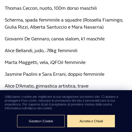
Thomas Ceccon, nuoto, 100m dorso maschili
Scherma, spada femminile a squadre (Rossella Fiamingo,
Giulia Rizzi, Alberta Santuccio e Mara Navarria)
Giovanni De Gennaro, canoa slalom, k1 maschile
Alice Bellandi, judo, -78kg femminili
Marta Maggetti, vela, iQFOil femminile
Jasmine Paolini e Sara Errani, doppio femminile
Alice D’Amato, ginnastica artistica, trave
Skeet a squadre miste, tiro sportivo (Diana Bacosi e
Utilizziamo i cookie per migliorare la tua navigazione sul nostro sito. Ci aiutano a
proteggere il tuo conto, misurare le prestazioni del sito e personalizzare la tua
Gabriele Rossetti)
esperienza. Per saperne di più ti preghiamo di prendere visione della nostra
Informativa sull'utilizzo dei cookie.
Ruggero Tita e Caterina Banti, vela, Nacra 17
Gestisci i Cookie
Accetta e Chiudi
Chiara Consonni e Vittoria Guazzini, ciclismo su pista,