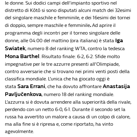
le donne. Sui dodici campi dell’impianto sportivo nel
distretto di Kōtō si sono disputati alcuni match dei 32esimi
del singolare maschile e femminile, e dei 16esimi dei tornei
.
di doppio, sempre maschile e femminile
Ad aprire il
programma degli incontri per il torneo singolare delle
Iga
donne, alle 04:00 del mattino (ora italiana) è stata
Swiatek
, numero 8 del ranking WTA, contro la tedesca
Mona Barthel
. Risultato finale: 6-2, 6-2. Sfide molto
impegnative per le tre azzurre presenti all’Olimpiade,
contro avversarie che si trovano nei primi venti posti della
classifica mondiale. L’unica che ha giocato oggi è
Sara Errani
Anastasija
stata
, che ha dovuto affrontare
Pavljučenkova
, numero 18 del ranking mondiale.
L’azzurra si è dovuta arrendere alla superiorità della rivale,
perdendo con un netto 6-0, 6-1. Durante il secondo set la
russa ha avvertito un malore a causa di un colpo di calore,
ma alla fine si è ripresa e, come riportato, ha vinto
agevolmente.