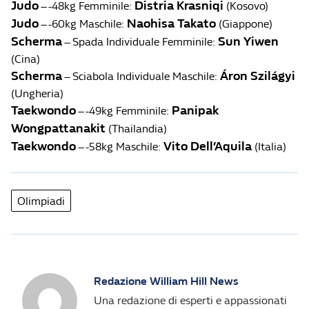
Judo
Distria Krasniqi
– -48kg Femminile:
(Kosovo)
Judo
Naohisa Takato
– -60kg Maschile:
(Giappone)
Scherma
Sun Yiwen
– Spada Individuale Femminile:
(Cina)
Scherma
Áron Szilágyi
– Sciabola Individuale Maschile:
(Ungheria)
Taekwondo
Panipak
– -49kg Femminile:
Wongpattanakit
(Thailandia)
Taekwondo
Vito Dell’Aquila
– -58kg Maschile:
(Italia)
Olimpiadi
Redazione William Hill News
Una redazione di esperti e appassionati