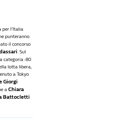
per l’Italia
che punteranno
ato il concorso
dassari
. Sul
la categoria -80
a lotta libera,
enuto a Tokyo
e Giorgi
Chiara
he a
 Battocletti