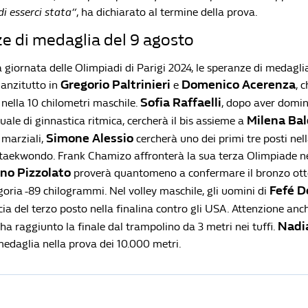
i esserci stata”
, ha dichiarato al termine della prova.
e di medaglia del 9 agosto
 giornata delle Olimpiadi di Parigi 2024, le speranze di medaglia 
Gregorio Paltrinieri
Domenico Acerenza
nanzitutto in
e
, 
Sofia Raffaelli
 nella 10 chilometri maschile.
, dopo aver domin
Milena Bal
uale di ginnastica ritmica, cercherà il bis assieme a
Simone Alessio
i marziali,
cercherà uno dei primi tre posti nel
taekwondo. Frank Chamizo affronterà la sua terza Olimpiade nell
no Pizzolato
proverà quantomeno a confermare il bronzo ott
Fefé D
oria -89 chilogrammi. Nel volley maschile, gli uomini di
ia del terzo posto nella finalina contro gli USA. Attenzione anc
Nadia
 ha raggiunto la finale dal trampolino da 3 metri nei tuffi.
edaglia nella prova dei 10.000 metri.