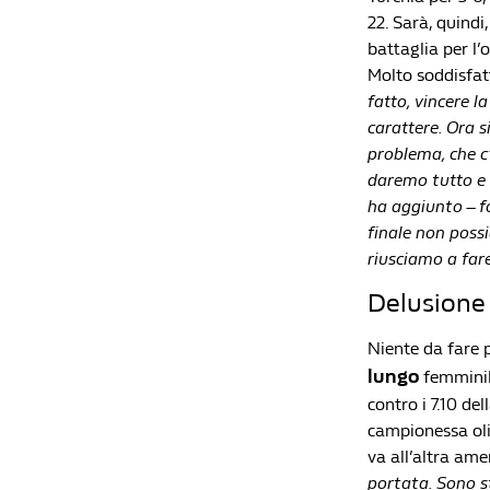
22. Sarà, quindi
battaglia per l’
Molto soddisfatt
fatto, vincere 
carattere. Ora s
problema, che c’
daremo tutto e
ha aggiunto – fo
finale non poss
riusciamo a far
Delusione 
Niente da fare 
lungo
femminile
contro i 7.10 de
campionessa oli
va all’altra am
portata. Sono s