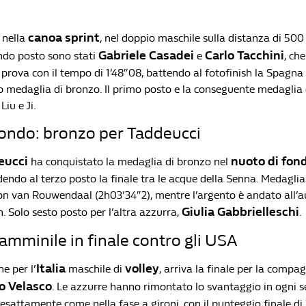
canoa sprint
 nella
, nel doppio maschile sulla distanza di 500
Gabriele Casadei
Carlo Tacchini
ondo posto sono stati
e
, ch
 prova con il tempo di 1’48″08, battendo al fotofinish la Spagna
 medaglia di bronzo. Il primo posto e la conseguente medaglia
Liu e Ji.
fondo: bronzo per Taddeucci
eucci
nuoto di fon
ha conquistato la medaglia di bronzo nel
endo al terzo posto la finale tra le acque della Senna. Medaglia
on van Rouwendaal (2h03’34″2), mentre l’argento è andato all’a
Giulia Gabbrielleschi
 Solo sesto posto per l’altra azzurra,
.
 famminile in finale contro gli USA
Italia
volley
e per l’
maschile di
, arriva la finale per la compa
io
Velasco
. Le azzurre hanno rimontato lo svantaggio in ogni s
 esattamente come nella fase a gironi, con il punteggio finale di 