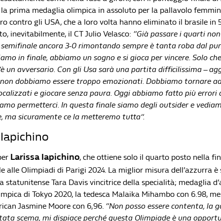
, la prima medaglia olimpica in assoluto per la pallavolo femmini
oro contro gli USA, che a loro volta hanno eliminato il brasile in 5
o, inevitabilmente, il CT Julio Velasco:
“Già passare i quarti no
la semifinale ancora 3-0 rimontando sempre è tanta roba dal pun
iamo in finale, abbiamo un sogno e si gioca per vincere. Solo che
è un avversario. Con gli Usa sarà una partita difficilissima – a
 non dobbiamo essere troppo emozionati. Dobbiamo tornare ad 
calizzati e giocare senza paura. Oggi abbiamo fatto più errori d
iamo permetterci. In questa finale siamo degli outsider e vedia
e, ma sicuramente ce la metteremo tutta”.
Iapichino
Larissa Iapichino
per
, che ottiene solo il quarto posto nella fi
 alle Olimpiadi di Parigi 2024. La miglior misura dell’azzurra è s
lla statunitense Tara Davis vincitrice della specialità; medaglia d
mpica di Tokyo 2020, la tedesca Malaika Mihambo con 6.98, men
erican Jasmine Moore con 6,96.
“Non posso essere contenta, la g
tata scema, mi dispiace perché questa Olimpiade è una opport