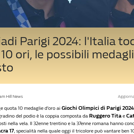
adi Parigi 2024: l'Italia to
10 ori, le possibili medagl
sto
iam Hill News
Aggiorna
Giochi Olimpici di Parigi 2024
nge quota 10 medaglie d’oro ai
Ruggero Tita
Ca
gradino del podio è la coppia composta da
e
sti nella vela. Il 32enne trentino e la 37enne romana hanno conq
cra 17
, specialità nella quale oggi il tricolore può vantare ben 1