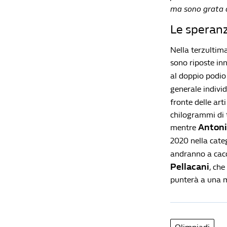
ma sono grata d
Le speranz
Nella terzultima
sono riposte in
al doppio podio
generale individ
fronte delle art
chilogrammi di 
Antoni
mentre
2020 nella categ
andranno a cacc
Pellacani
, che
punterà a una m