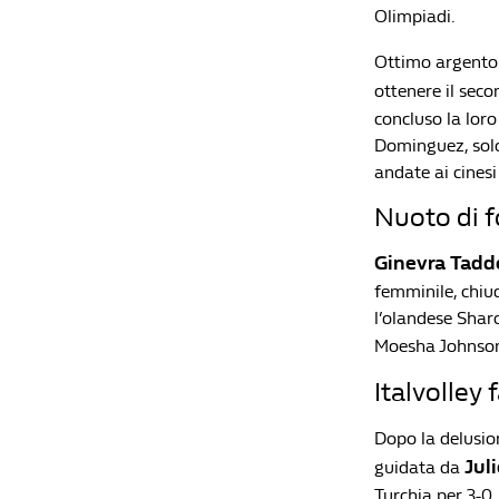
Olimpiadi.
Ottimo argento
ottenere il sec
concluso la loro
Dominguez, solo
andate ai cinesi 
Nuoto di 
Ginevra Tadd
femminile, chiud
l’olandese Shar
Moesha Johnson.
Italvolley
Dopo la delusion
Jul
guidata da
Turchia per 3-0,