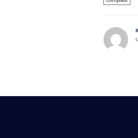
Olimpiadi
R
U