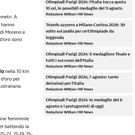
Olimpiadi Parigi 2024: l'Italia tocca quota
10 ori, le possibili medaglie del 9 agosto
Redazione William Hill News
 metri. A
e hanno
Trionfo azzurro a Milano-Cortina 2026: 30
volte sul podio per un'Olimpiade da
 di Moreno e
leggenda
 d’oro sono
Redazione William Hill News
Olimpiadi Parigi 2024: il medagliere finale e
tutti i successi dell'Italia
Redazione William Hill News
do
nella 10 km
Olimpiadi Parigi 2024, 7 agosto: tante
 d’oro per
delusioni per l'Italia
ustraliana
Redazione William Hill News
Olimpiadi Parigi 2024: le medaglie del 6
agosto e i protagonisti di oggi
Redazione William Hill News
gine femminile
et battendo la
25-22, 25-19, 25-