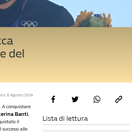
cca
ie del
to: 8 Agosto 2024
. A conquistare
terina Banti
,
Lista di lettura
uistato il
0 successi alle