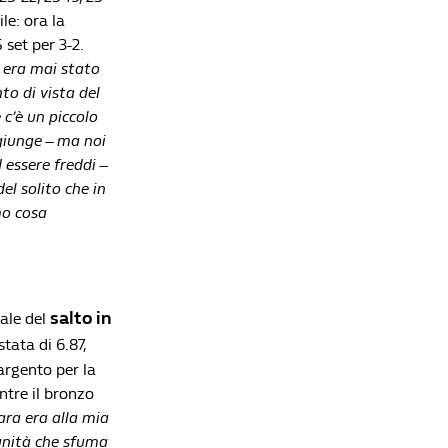
le: ora la
Lista di lettura
 set per 3-2.
n era mai stato
to di vista del
Olimpiadi Parigi 2024: l'Italia tocca quota 10 ori,
 c’è un piccolo
le possibili medaglie del 9 agosto
ggiunge – ma noi
Redazione William Hill News
essere freddi –
Trionfo azzurro a Milano-Cortina 2026: 30 volte
el solito che in
sul podio per un'Olimpiade da leggenda
mo cosa
Redazione William Hill News
Olimpiadi Parigi 2024: il medagliere finale e tutti
i successi dell'Italia
Redazione William Hill News
salto in
nale del
Olimpiadi Parigi 2024, 7 agosto: tante delusioni
tata di 6.87,
per l'Italia
’argento per la
Redazione William Hill News
tre il bronzo
Olimpiadi Parigi 2024: le medaglie del 6 agosto
ara era alla mia
e i protagonisti di oggi
unità che sfuma
Redazione William Hill News