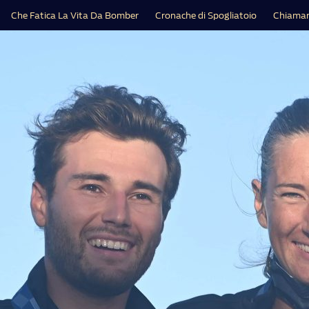
Che Fatica La Vita Da Bomber
Cronache di Spogliatoio
Chiamar