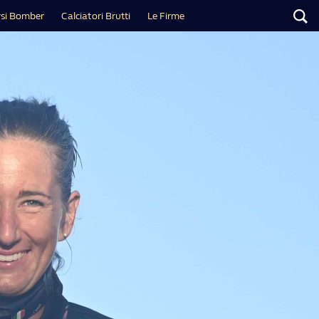
si Bomber
Calciatori Brutti
Le Firme