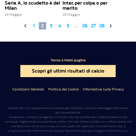
Serie A, lo scudetto è del
Inter, per colpa o per
Milan
merito
23 Maggio
20 Maggio
1
2
3
4
5
…
26
27
28
Torna a inizio pagina
Scopri gli ultimi risultati di calcio
Condizioni Generali
Politica dei Cookie
Informativa sulla Privacy
Questo sito non rappresenta una testata giornalistica in quanto viene aggiornato senza
alcuna periodicità.
Accedendo, usando o navigando sul nostro sito stai accettando l’utilizzo di determinati
cookie per migliorare la tua esperienza.
Admar Services (Malta) Limited non utilizza cookie che
interferiscono con la tua privacy, ma solo quelli che migliorano l’uso del nostro sito, ti
preghiamo di far riferimento alla sezione Termini e Privacy per maggiori informazioni su
come usiamo i cookie e come cancellarli nel caso lo desiderassi
.