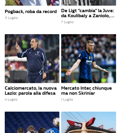
De Ligt “cambia” la Juve:
Pogback, roba da record
da Koulibaly a Zaniolo,...
11 Luglio
7 Luglio
Calciomercato, la nuova
Mercato Inter, chiunque
Lazio: parola alla difesa
ma non Skriniar
4 Luglio
1 Luglio