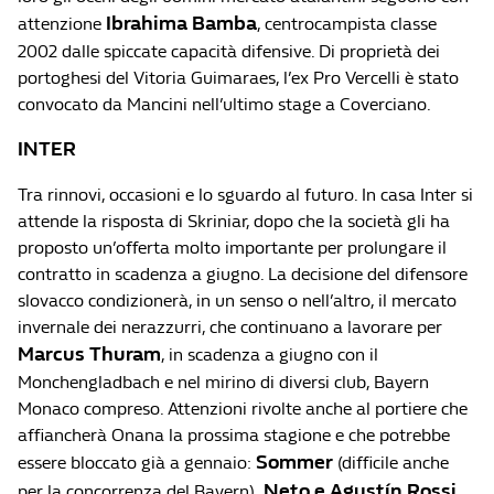
Ibrahima Bamba
attenzione
, centrocampista classe
2002 dalle spiccate capacità difensive. Di proprietà dei
portoghesi del Vitoria Guimaraes, l’ex Pro Vercelli è stato
convocato da Mancini nell’ultimo stage a Coverciano.
INTER
Tra rinnovi, occasioni e lo sguardo al futuro. In casa Inter si
attende la risposta di Skriniar, dopo che la società gli ha
proposto un’offerta molto importante per prolungare il
contratto in scadenza a giugno. La decisione del difensore
slovacco condizionerà, in un senso o nell’altro, il mercato
invernale dei nerazzurri, che continuano a lavorare per
Marcus Thuram
, in scadenza a giugno con il
Monchengladbach e nel mirino di diversi club, Bayern
Monaco compreso. Attenzioni rivolte anche al portiere che
affiancherà Onana la prossima stagione e che potrebbe
Sommer
essere bloccato già a gennaio:
(difficile anche
Neto e Agustín Rossi
per la concorrenza del Bayern),