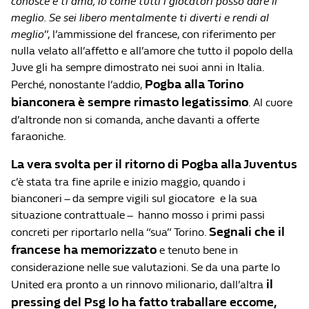
conosce e ti ama, io come tutti i giocatori posso dare il
meglio. Se sei libero mentalmente ti diverti e rendi al
meglio
”, l’ammissione del francese, con riferimento per
nulla velato all’affetto e all’amore che tutto il popolo della
Juve gli ha sempre dimostrato nei suoi anni in Italia.
Pogba alla Torino
Perché, nonostante l’addio,
bianconera è sempre rimasto legatissimo
. Al cuore
d’altronde non si comanda, anche davanti a offerte
faraoniche.
La vera svolta per il ritorno di Pogba alla Juventus
c’è stata tra fine aprile e inizio maggio, quando i
bianconeri – da sempre vigili sul giocatore e la sua
situazione contrattuale – hanno mosso i primi passi
Segnali che il
concreti per riportarlo nella “sua” Torino.
francese ha memorizzato
e tenuto bene in
considerazione nelle sue valutazioni. Se da una parte lo
il
United era pronto a un rinnovo milionario, dall’altra
pressing del Psg lo ha fatto traballare eccome,