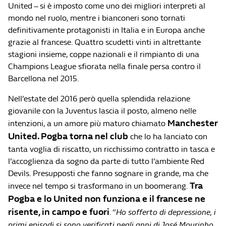
United – si è imposto come uno dei migliori interpreti al
mondo nel ruolo, mentre i bianconeri sono tornati
definitivamente protagonisti in Italia e in Europa anche
grazie al francese. Quattro scudetti vinti in altrettante
stagioni insieme, coppe nazionali e il rimpianto di una
Champions League sfiorata nella finale persa contro il
Barcellona nel 2015.
Nell’estate del 2016 però quella splendida relazione
giovanile con la Juventus lascia il posto, almeno nelle
Manchester
intenzioni, a un amore più maturo chiamato
United. Pogba torna nel club
che lo ha lanciato con
tanta voglia di riscatto, un ricchissimo contratto in tasca e
l’accoglienza da sogno da parte di tutto l’ambiente Red
Devils. Presupposti che fanno sognare in grande, ma che
Tra
invece nel tempo si trasformano in un boomerang.
Pogba e lo United non funziona e il francese ne
risente, in campo e fuori
. “
Ho sofferto di depressione, i
primi episodi si sono verificati negli anni di José Mourinho