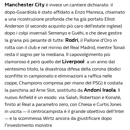
Manchester City
è invece un cantiere dichiarato: il
dopo-Guardiola è stato affidato a Enzo Maresca, chiamato
a una ricostruzione profonda che ha già portato Elliot
Anderson (il secondo acquisto più caro dell’estate inglese)
dopo i colpi invernali Semenyo e Guéhi, e che deve gestire
Rodri
la grana più pesante di tutte:
, il Pallone d’Oro in
rotta con il club e nel mirino del Real Madrid, mentre Tonali
resta il sogno per la mediana. Il capovolgimento più
Liverpool
clamoroso è però quello del
: a un anno dal
ventesimo titolo, la disastrosa difesa della corona (dodici
sconfitte in campionato e eliminazioni a raffica nelle
coppe, Champions compresa per mano del PSG) è costata
Andoni Iraola
la panchina ad Arne Slot, sostituito da
. Il
nuovo Anfield è un esodo: via Salah, Robertson e Konaté,
finito al Real a parametro zero, con Chiesa e Curtis Jones
in uscita — il centrocampista è il grande obiettivo dell’Inter
— e la scommessa Wirtz ancora da giustificare dopo
l’investimento monstre.