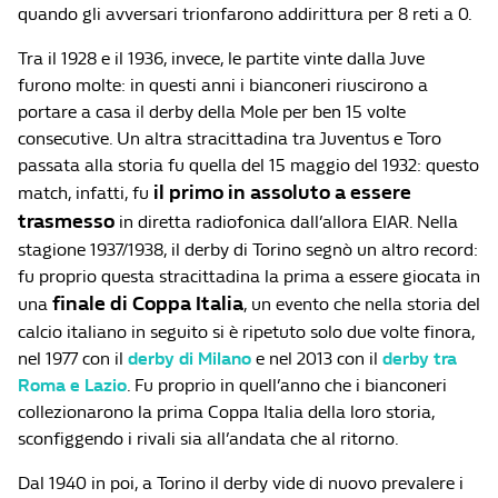
quando gli avversari trionfarono addirittura per 8 reti a 0.
Tra il 1928 e il 1936, invece, le partite vinte dalla Juve
furono molte: in questi anni i bianconeri riuscirono a
portare a casa il derby della Mole per ben 15 volte
consecutive. Un altra stracittadina tra Juventus e Toro
passata alla storia fu quella del 15 maggio del 1932: questo
il primo in assoluto a essere
match, infatti, fu
trasmesso
in diretta radiofonica dall’allora EIAR. Nella
stagione 1937/1938, il derby di Torino segnò un altro record:
fu proprio questa stracittadina la prima a essere giocata in
finale di Coppa Italia
una
, un evento che nella storia del
calcio italiano in seguito si è ripetuto solo due volte finora,
nel 1977 con il
derby di Milano
e nel 2013 con il
derby tra
Roma e Lazio
. Fu proprio in quell’anno che i bianconeri
collezionarono la prima Coppa Italia della loro storia,
sconfiggendo i rivali sia all’andata che al ritorno.
Dal 1940 in poi, a Torino il derby vide di nuovo prevalere i