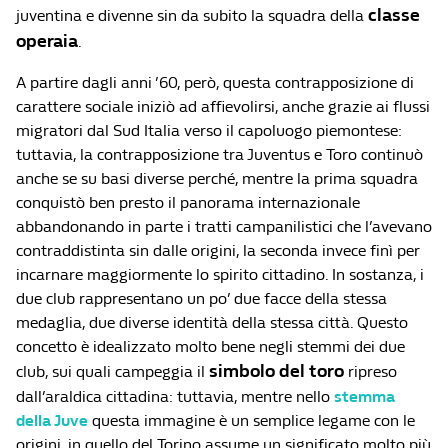
classe
juventina e divenne sin da subito la squadra della
operaia
.
A partire dagli anni ’60, però, questa contrapposizione di
carattere sociale iniziò ad affievolirsi, anche grazie ai flussi
migratori dal Sud Italia verso il capoluogo piemontese:
tuttavia, la contrapposizione tra Juventus e Toro continuò
anche se su basi diverse perché, mentre la prima squadra
conquistò ben presto il panorama internazionale
abbandonando in parte i tratti campanilistici che l’avevano
contraddistinta sin dalle origini, la seconda invece finì per
incarnare maggiormente lo spirito cittadino. In sostanza, i
due club rappresentano un po’ due facce della stessa
medaglia, due diverse identità della stessa città. Questo
concetto è idealizzato molto bene negli stemmi dei due
simbolo del toro
club, sui quali campeggia il
ripreso
dall’araldica cittadina: tuttavia, mentre nello
stemma
della Juve
questa immagine è un semplice legame con le
origini, in quello del Torino assume un significato molto più