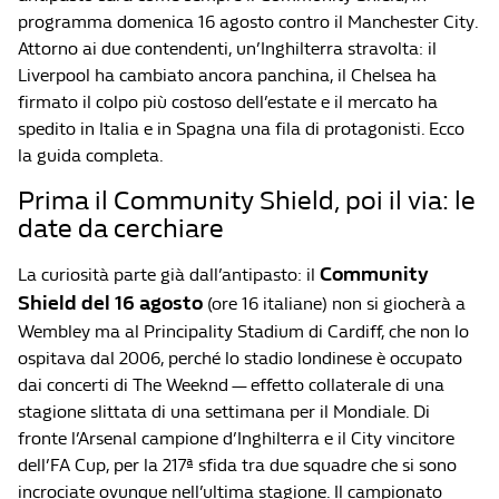
programma domenica 16 agosto contro il Manchester City.
Attorno ai due contendenti, un’Inghilterra stravolta: il
Liverpool ha cambiato ancora panchina, il Chelsea ha
firmato il colpo più costoso dell’estate e il mercato ha
spedito in Italia e in Spagna una fila di protagonisti. Ecco
la guida completa.
Prima il Community Shield, poi il via: le
date da cerchiare
Community
La curiosità parte già dall’antipasto: il
Shield del 16 agosto
(ore 16 italiane) non si giocherà a
Wembley ma al Principality Stadium di Cardiff, che non lo
ospitava dal 2006, perché lo stadio londinese è occupato
dai concerti di The Weeknd — effetto collaterale di una
stagione slittata di una settimana per il Mondiale. Di
fronte l’Arsenal campione d’Inghilterra e il City vincitore
dell’FA Cup, per la 217ª sfida tra due squadre che si sono
incrociate ovunque nell’ultima stagione. Il campionato