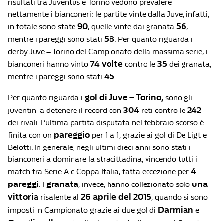
risultati tra Juventus e Torino vedono prevalere
nettamente i bianconeri: le partite vinte dalla Juve, infatti,
90
56
in totale sono state
, quelle vinte dai granata
,
58
mentre i pareggi sono stati
. Per quanto riguarda i
derby Juve – Torino del Campionato della massima serie, i
74 volte
35
bianconeri hanno vinto
contro le
dei granata,
45
mentre i pareggi sono stati
.
gol di Juve – Torino,
Per quanto riguarda i
sono gli
304
242
juventini a detenere il record con
reti contro le
dei rivali. L’ultima partita disputata nel febbraio scorso è
pareggio
finita con un
per 1 a 1, grazie ai gol di De Ligt e
Belotti. In generale, negli ultimi dieci anni sono stati i
bianconeri a dominare la stracittadina, vincendo tutti i
4
match tra Serie A e Coppa Italia, fatta eccezione per
pareggi
granata
una
. I
, invece, hanno collezionato solo
vittoria
26 aprile del 2015
risalente al
, quando si sono
Darmian
imposti in Campionato grazie ai due gol di
e