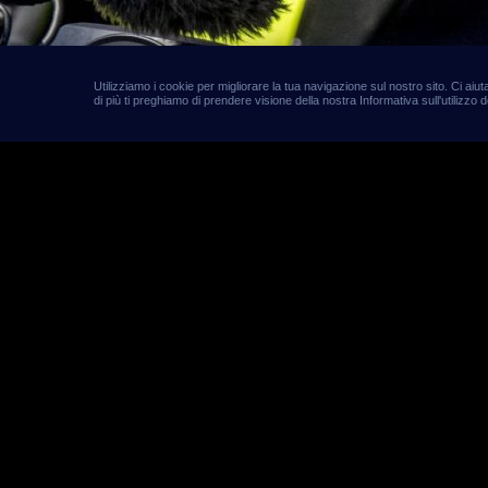
Utilizziamo i cookie per migliorare la tua navigazione sul nostro sito. Ci ai
di più ti preghiamo di prendere visione della nostra Informativa sull'utilizzo d
MotoGP
Mondia
punti 