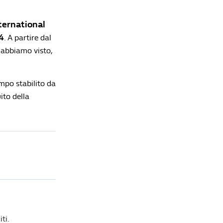
ternational
Lista di lettura
4
. A partire dal
 abbiamo visto,
La MotoGP a Buriram: la breve storia del
Motomondiale in Thailandia
Redazione William Hill News
tempo stabilito da
uito della
MotoGP, a Silverstone riparte un Mondiale
pazzo: cinque piloti in 24 punti e una pista che
non fa sconti
Redazione William Hill News
F1, Norris si riprende l'Hungaroring e la Ferrari
butta via tutto: Antonelli va in vacanza da
padrone
Redazione William Hill News
Formula1, all'Hungaroring l'ultimo ballo prima
delle vacanze: Antonelli in fuga, la Ferrari ci
crede
ti.