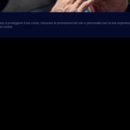
utano a proteggere il tuo conto, misurare le prestazioni del sito e personalizzare la tua esperi
ei cookie.
, a Silverstone riparte u
le pazzo: cinque piloti in
e una pista che non fa sco