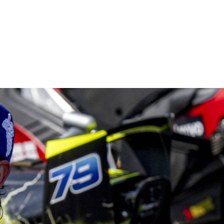
Redazione William Hill News
F1, Antonelli si riprende tutto a Spa: vittoria su
Leclerc e fuga nel Mondiale, Russell ko al via
Redazione William Hill News