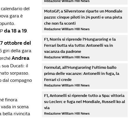
Redazione William Hill News
l calendario del
MotoGP, a Silverstone riparte un Mondiale
uova gara è
pazzo: cinque piloti in 24 punti e una pista
appunto.
che non fa sconti
Redazione William Hill News
da 18 a 19
GP
.
F1, Norris si riprende l'Hungaroring e la
7 ottobre del
l
Ferrari butta via tutto: Antonelli va in
6 giri della gara
vacanza da padrone
Andrea
Redazione William Hill News
perché
 sua Ducati: il
Formula1, all'Hungaroring l'ultimo ballo
unato sorpasso.
prima delle vacanze: Antonelli in fuga, la
Ferrari ci crede
to dal compagno
Redazione William Hill News
F1, Antonelli si riprende tutto a Spa: vittoria
hé finora
su Leclerc e fuga nel Mondiale, Russell ko al
 vada in scena
via
 bella rivincita
Redazione William Hill News