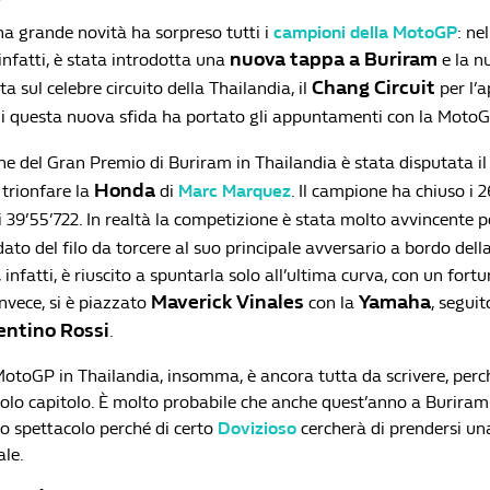
na grande novità ha sorpreso tutti i
campioni della MotoGP
: ne
nuova tappa a Buriram
nfatti, è stata introdotta una
e la n
Chang Circuit
a sul celebre circuito della Thailandia, il
per l’
di questa nuova sfida ha portato gli appuntamenti con la Moto
ne del Gran Premio di Buriram in Thailandia è stata disputata i
Honda
 trionfare la
di
Marc Marquez
. Il campione ha chiuso i 2
 39’55’722. In realtà la competizione è stata molto avvincente 
ato del filo da torcere al suo principale avversario a bordo della
 infatti, è riuscito a spuntarla solo all’ultima curva, con un fort
Maverick Vinales
Yamaha
invece, si è piazzato
con la
, segui
entino Rossi
.
 MotoGP in Thailandia, insomma, è ancora tutta da scrivere, perc
lo capitolo. È molto probabile che anche quest’anno a Buriram
io spettacolo perché di certo
Dovizioso
cercherà di prendersi una
ale.