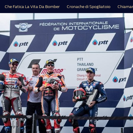
Che Fatica La Vita Da Bomber
Cronache di Spogliatoio
Chiamar