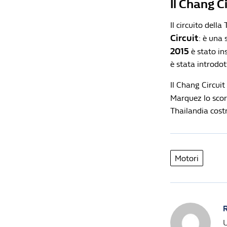
Il Chang C
Il circuito dell
Circuit
: è una 
2015
è stato in
è stata introdot
Il Chang Circuit
Marquez lo scor
Thailandia costr
Motori
R
U