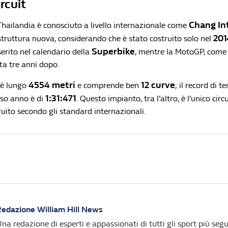
ircuit
Chang In
a Thailandia è conosciuto a livello internazionale come
201
struttura nuova, considerando che è stato costruito solo nel
Superbike
serito nel calendario della
, mentre la MotoGP, come
ta tre anni dopo.
4554 metri
12 curve
 è lungo
e comprende ben
; il record di 
1:31:471
so anno è di
. Questo impianto, tra l’altro, è l’unico circ
uito secondo gli standard internazionali.
edazione William Hill News
na redazione di esperti e appassionati di tutti gli sport più segui