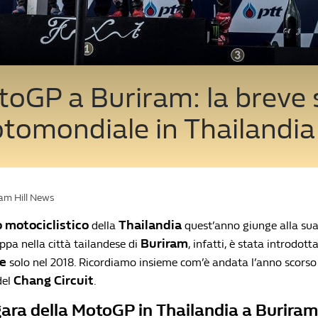
oGP a Buriram: la breve 
tomondiale in Thailandia
iam Hill News
 motociclistico
Thailandia
della
quest’anno giunge alla su
Buriram
appa nella città tailandese di
, infatti, è stata introdott
e
solo nel 2018. Ricordiamo insieme com’è andata l’anno scorso
Chang Circuit
del
.
ara della MotoGP in Thailandia a Buriram