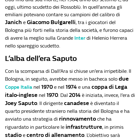
oggi, ultimo scudetto dei Rossoblù. In quell’annata gli
emiliani potevano contare su campioni del calibro di
Janich
Giacomo
Bulgarelli
e
, tra i giocatori del
Bologna più forti nella storia della società, e furono capaci
di avere la meglio sulla Grande
Inter
di Helenio Herrera
nello spareggio scudetto.
L’alba dell’era Saputo
Con la scomparsa di Dall’Ara si chiuse un’era irripetibile. Il
due
Bologna, in seguito, avrebbe messo in bacheca solo
1970
1974
coppa di Lega
Coppe Italia
nel
e nel
e una
italo-inglese
1970
2014
nel
. Dal
è iniziata, invece, l’era di
Joey Saputo
canadese
. Il dirigente
è diventato il
quarto presidente straniero nella storia del Bologna e ha
rinnovamento
avviato una strategia di
che ha
infrastrutture
riguardato in particolare le
, in primis
stadio
centro
di allenamento
e
. L’obiettivo sarà