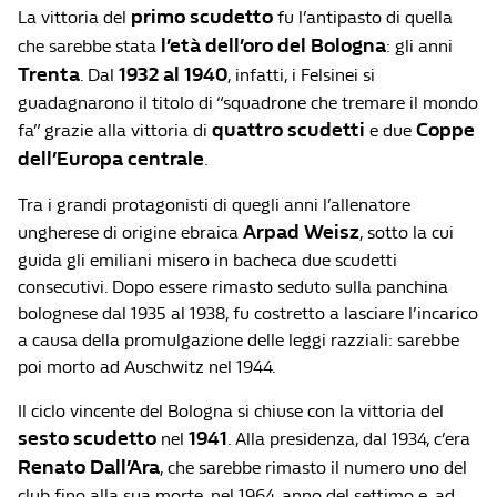
primo scudetto
La vittoria del
fu l’antipasto di quella
l’età dell’oro del Bologna
che sarebbe stata
: gli anni
Trenta
1932 al 1940
. Dal
, infatti, i Felsinei si
guadagnarono il titolo di “squadrone che tremare il mondo
quattro scudetti
Coppe
fa” grazie alla vittoria di
e due
dell’Europa centrale
.
Tra i grandi protagonisti di quegli anni l’allenatore
Arpad Weisz
ungherese di origine ebraica
, sotto la cui
guida gli emiliani misero in bacheca due scudetti
consecutivi. Dopo essere rimasto seduto sulla panchina
bolognese dal 1935 al 1938, fu costretto a lasciare l’incarico
a causa della promulgazione delle leggi razziali: sarebbe
poi morto ad Auschwitz nel 1944.
Il ciclo vincente del Bologna si chiuse con la vittoria del
sesto scudetto
1941
nel
. Alla presidenza, dal 1934, c’era
Renato Dall’Ara
, che sarebbe rimasto il numero uno del
club fino alla sua morte, nel 1964, anno del settimo e, ad