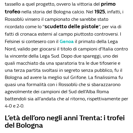
primo
tassello a quel progetto, ovvero la vittoria del
trofeo
1925
nella storia del Bologna calcio. Nel
, infatti, i
Rossoblù vinsero il campionato che sarebbe stato
scudetto delle pistole
ricordato come lo “
”, per via di
fatti di cronaca esterni al campo piuttosto controversi. I
Felsinei si contesero con il
Genoa
il primato della Lega
Nord, valido per giocarsi il titolo di campioni d’Italia contro
la vincente della Lega Sud. Dopo due spareggi, uno dei
quali macchiato da una sparatoria tra le due tifoserie e
una terza partita svoltasi in segreto senza pubblico, fu il
Bologna ad avere la meglio sul Grifone. La finalissima fu
quasi una formalità con i Rossoblù che si sbarazzarono
agevolmente dei campioni del Sud dell’Alba Roma
battendoli sia all’andata che al ritorno, rispettivamente per
4-0 e 2-0.
L’età dell’oro negli anni Trenta: i trofei
del Bologna