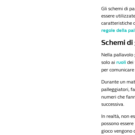
Gli schemi di p
essere utilizzat
caratteristiche 
regole della pa
Schemi di g
Nella pallavolo
solo ai
ruoli
dei 
per comunicare t
Durante un match
palleggiatori, f
numeri che fann
successiva.
In realtà, non e
possono essere p
gioco vengono c