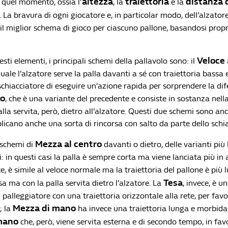
altezza
traiettoria
distanza
n quel momento, ossia l’
, la
e la
. La bravura di ogni giocatore e, in particolar modo, dell’alzatore
 il miglior schema di gioco per ciascuno pallone, basandosi propr
Veloce 
sti elementi, i principali schemi della pallavolo sono: il
uale l’alzatore serve la palla davanti a sé con traiettoria bassa e
schiacciatore di eseguire un’azione rapida per sorprendere la dif
ro
, che è una variante del precedente e consiste in sostanza nell
alla servita, però, dietro all’alzatore. Questi due schemi sono an
icano anche una sorta di rincorsa con salto da parte dello schia
Mezza al centro
 schemi di
davanti o dietro, delle varianti più 
i: in questi casi la palla è sempre corta ma viene lanciata più in
ce, è simile al veloce normale ma la traiettoria del pallone è più 
Tesa
sa ma con la palla servita dietro l’alzatore. La
, invece, è u
l palleggiatore con una traiettoria orizzontale alla rete, per fav
Mezza di mano
; la
ha invece una traiettoria lunga e morbida,
mano
che, però, viene servita esterna e di secondo tempo, in fav