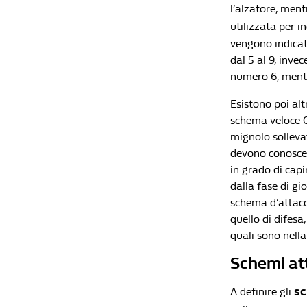
l’alzatore, ment
utilizzata per in
vengono indicati
dal 5 al 9, invec
numero 6, ment
Esistono poi altr
schema veloce C,
mignolo sollevat
devono conoscer
in grado di capi
dalla fase di gi
schema d’attacco
quello di difes
quali sono nella
Schemi att
sc
A definire gli