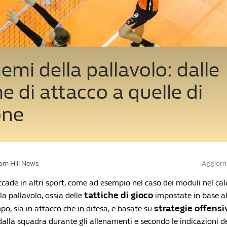
hemi della pallavolo: dalle
he di attacco a quelle di
one
iam Hill News
Aggiorn
ade in altri sport, come ad esempio nel caso dei moduli nel calc
tattiche di gioco
la pallavolo, ossia delle
impostate in base al
strategie offensi
po, sia in attacco che in difesa, e basate su
alla squadra durante gli allenamenti e secondo le indicazioni d