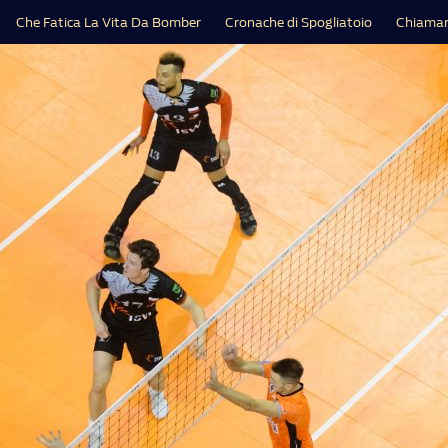
Che Fatica La Vita Da Bomber
Cronache di Spogliatoio
Chiamar