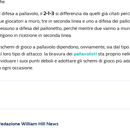
ghe.
2-1-3
 difesa a pallavolo, il
si differenzia da quelli già citati per
e giocatori a muro, tre in seconda linea e uno a difesa dei pallo
nessuno a difesa del pallonetto, perché mentre due vanno a muro,
ngono in ricezione in seconda linea.
i schemi di gioco a pallavolo dipendono, ovviamente, sia dal tipo 
al loro tipo di attacco: la bravura dei
pallavolisti
sta proprio nell
dividuare i suoi punti deboli e adottare gli schemi di gioco più ada
n ogni occasione.
edazione William Hill News