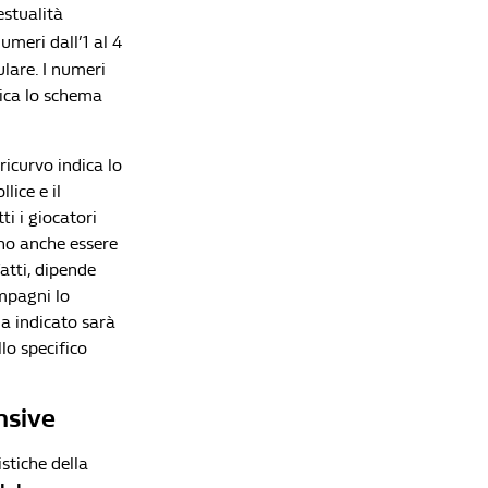
estualità
numeri dall’1 al 4
Lista di lettura
ulare. I numeri
ndica lo schema
Gli schemi della pallavolo: dalle tattiche di
attacco a quelle di ricezione
ricurvo indica lo
Redazione William Hill News
lice e il
Volley maschile, l'Italia è nuovamente campione
i i giocatori
del mondo: gli Azzurri di De Giorgi battono 3-1 la
no anche essere
Bulgaria
atti, dipende
Redazione William Hill News
ompagni lo
Volley, l'Italia femminile è campione del mondo:
ma indicato sarà
battuta in finale la Turchia al tie break
o specifico
Redazione William Hill News
Superlega volley, Perugia vince gara-4 contro
nsive
Monza ed è Campione d'Italia
Redazione William Hill News
stiche della
Volley, finale playoff: Perugia vince gara-3 e si