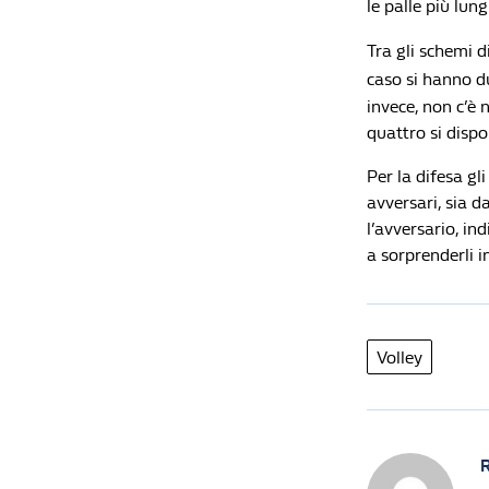
le palle più lun
Tra gli schemi di
caso si hanno du
invece, non c’è 
quattro si dispo
Per la difesa gl
avversari, sia d
l’avversario, in
a sorprenderli i
Volley
R