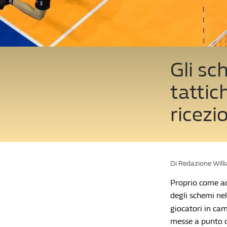
Gli sc
tattic
ricezi
Di Redazione Will
Proprio come acc
degli schemi nel
giocatori in cam
messe a punto d