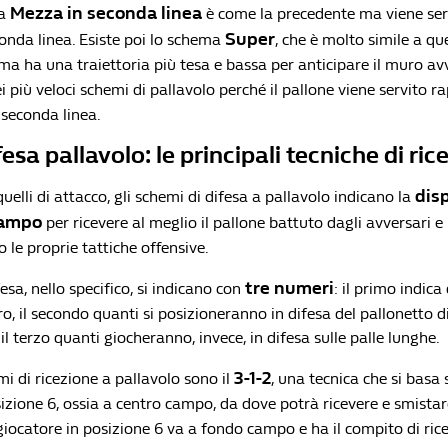
Mezza in seconda linea
la
è come la precedente ma viene ser
Super
conda linea. Esiste poi lo schema
, che è molto simile a que
a ha una traiettoria più tesa e bassa per anticipare il muro avve
i più veloci schemi di pallavolo perché il pallone viene servito 
 seconda linea.
esa pallavolo: le principali tecniche di ric
dis
quelli di attacco, gli schemi di difesa a pallavolo indicano la
campo
per ricevere al meglio il pallone battuto dagli avversari e 
 le proprie tattiche offensive.
tre numeri
fesa, nello specifico, si indicano con
: il primo indica
, il secondo quanti si posizioneranno in difesa del pallonetto d
 il terzo quanti giocheranno, invece, in difesa sulle palle lunghe.
3-1-2
emi di ricezione a pallavolo sono il
, una tecnica che si basa 
izione 6, ossia a centro campo, da dove potrà ricevere e smistare
l giocatore in posizione 6 va a fondo campo e ha il compito di ri