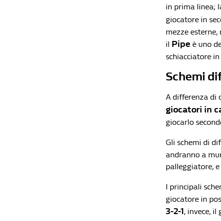
in prima linea; 
giocatore in se
mezze esterne, m
Pipe
il
è uno de
schiacciatore in
Schemi dif
A differenza di 
giocatori in 
giocarlo secondo
Gli schemi di di
andranno a muro
palleggiatore, e
I principali sch
giocatore in pos
3-2-1
, invece, i