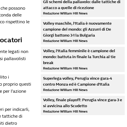
Gli schemi della pallavolo: dalle tattiche di
i che possono
attacco a quelle di ricezione
Redazione William Hill News
conda delle
co rispettino le
Volley maschile, l'Italia è nuovamente
campione del mondo: gli Azzurri di De
Giorgi battono 3-1 la Bulgaria
iocatori
Redazione William Hill News
Volley, l'Italia femminile è campione del
ente legati non
mondo: battuta in finale la Turchia al tie
i pallavolisti
break
Redazione William Hill News
ito i
Superlega volley, Perugia vince gara-4
o proprio questi
contro Monza ed è Campione d'Italia
Redazione William Hill News
 per l’azione
Volley, finale playoff: Perugia vince gara-3 e
si avvicina allo Scudetto
i per indicarli,
Redazione William Hill News
 tattiche di
ti dietro