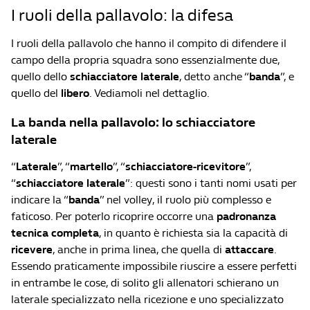
I ruoli della pallavolo: la difesa
I ruoli della pallavolo che hanno il compito di difendere il
campo della propria squadra sono essenzialmente due,
quello dello
schiacciatore laterale
, detto anche “
banda
”, e
quello del
libero
. Vediamoli nel dettaglio.
La banda nella pallavolo: lo schiacciatore
laterale
“
Laterale
”, “
martello
”, “
schiacciatore-ricevitore
”,
“
schiacciatore laterale
”: questi sono i tanti nomi usati per
indicare la “
banda
” nel volley, il ruolo più complesso e
faticoso. Per poterlo ricoprire occorre una
padronanza
tecnica completa
, in quanto è richiesta sia la capacità di
ricevere
, anche in prima linea, che quella di
attaccare
.
Essendo praticamente impossibile riuscire a essere perfetti
in entrambe le cose, di solito gli allenatori schierano un
laterale specializzato nella ricezione e uno specializzato