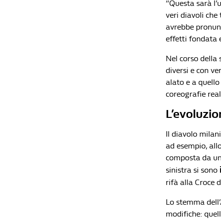
“Questa sarà l’
veri diavoli che
avrebbe pronunc
effetti fondata 
Nel corso della 
diversi e con ve
alato e a quello
coreografie real
L’evoluzio
Il diavolo mila
ad esempio, all
composta da un 
sinistra si sono
rifà alla Croce 
Lo stemma dell’
modifiche: quel