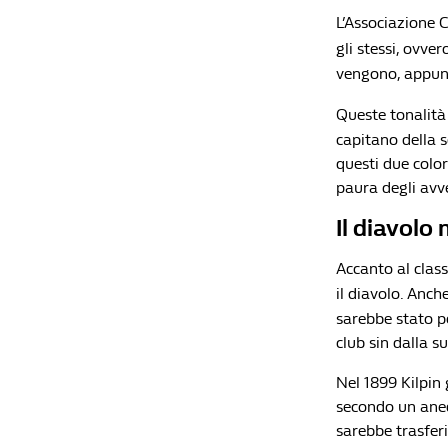
L’Associazione 
gli stessi, ovver
vengono, appunto
Queste tonalità
capitano della 
questi due colori
paura degli avv
Il diavolo
Accanto al class
il diavolo. Anch
sarebbe stato pe
club sin dalla s
Nel 1899 Kilpin 
secondo un anedd
sarebbe trasferi