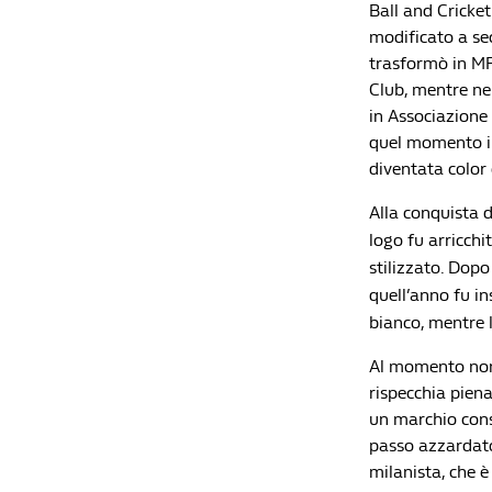
Ball and Cricket
modificato a se
trasformò in MF
Club, mentre nel
in Associazione
quel momento in
diventata color 
Alla conquista 
logo fu arricchi
stilizzato. Dopo
quell’anno fu in
bianco, mentre 
Al momento non 
rispecchia piena
un marchio cons
passo azzardato 
milanista, che è