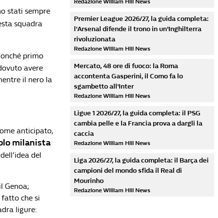
Redazione William Hill News
ono stati sempre
Premier League 2026/27, la guida completa:
questa squadra
l'Arsenal difende il trono in un'Inghilterra
rivoluzionata
Redazione William Hill News
 nonché primo
Mercato, 48 ore di fuoco: la Roma
 dovuto avere
accontenta Gasperini, il Como fa lo
mentre il nero la
sgambetto all'Inter
Redazione William Hill News
Ligue 1 2026/27, la guida completa: il PSG
cambia pelle e la Francia prova a dargli la
 come anticipato,
caccia
olo milanista
Redazione William Hill News
dell’idea del
Liga 2026/27, la guida completa: il Barça dei
campioni del mondo sfida il Real di
Mourinho
il Genoa;
Redazione William Hill News
 fatto che si
adra ligure: