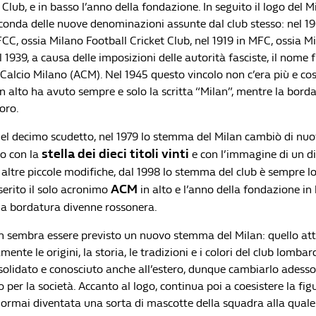
 Club, e in basso l’anno della fondazione. In seguito il logo del M
conda delle nuove denominazioni assunte dal club stesso: nel 19
CC, ossia Milano Football Cricket Club, nel 1919 in MFC, ossia M
 1939, a causa delle imposizioni delle autorità fasciste, il nome f
 Calcio Milano (ACM). Nel 1945 questo vincolo non c’era più e co
 alto ha avuto sempre e solo la scritta “Milan”, mentre la bord
oro.
del decimo scudetto, nel 1979 lo stemma del Milan cambiò di nuo
stella dei dieci titoli vinti
to con la
e con l’immagine di un d
 altre piccole modifiche, dal 1998 lo stemma del club è sempre lo
ACM
serito il solo acronimo
in alto e l’anno della fondazione in 
la bordatura divenne rossonera.
sembra essere previsto un nuovo stemma del Milan: quello attua
mente le origini, la storia, le tradizioni e i colori del club lomba
olidato e conosciuto anche all’estero, dunque cambiarlo adess
per la società. Accanto al logo, continua poi a coesistere la fig
 ormai diventata una sorta di mascotte della squadra alla quale 