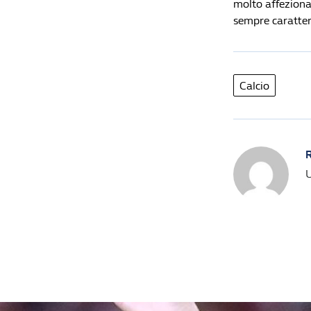
molto affeziona
sempre caratter
Calcio
R
U