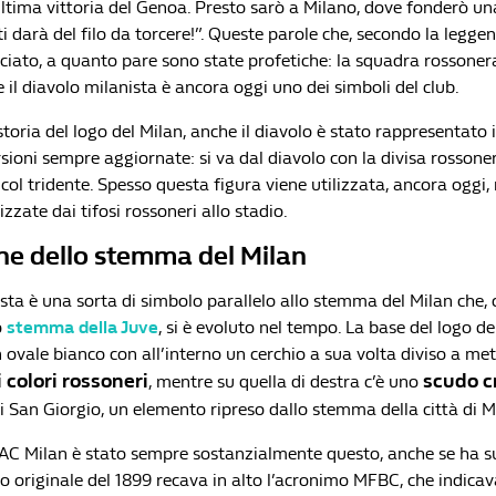
ultima vittoria del Genoa. Presto sarò a Milano, dove fonderò un
 ti darà del filo da torcere!”. Queste parole che, secondo la leggen
iato, a quanto pare sono state profetiche: la squadra rossonera
e il diavolo milanista è ancora oggi uno dei simboli del club.
storia del logo del Milan, anche il diavolo è stato rappresentato 
rsioni sempre aggiornate: si va dal diavolo con la divisa rossoner
 col tridente. Spesso questa figura viene utilizzata, ancora oggi, 
izzate dai tifosi rossoneri allo stadio.
ne dello stemma del Milan
nista è una sorta di simbolo parallelo allo stemma del Milan che
o
stemma della Juve
, si è evoluto nel tempo. La base del logo de
ovale bianco con all’interno un cerchio a sua volta diviso a met
i colori rossoneri
scudo c
, mentre su quella di destra c’è uno
di San Giorgio, un elemento ripreso dallo stemma della città di M
AC Milan è stato sempre sostanzialmente questo, anche se ha s
lo originale del 1899 recava in alto l’acronimo MFBC, che indica