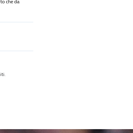
ito che da
ti.