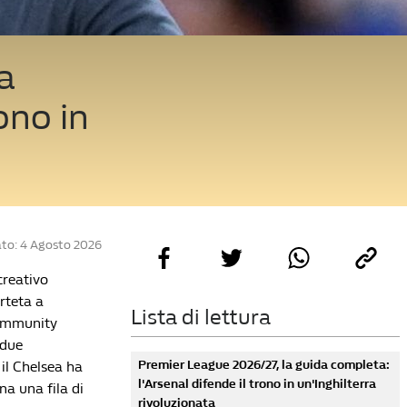
a
ono in
to: 4 Agosto 2026
creativo
rteta a
Lista di lettura
Community
 due
Premier League 2026/27, la guida completa:
 il Chelsea ha
l'Arsenal difende il trono in un'Inghilterra
na una fila di
rivoluzionata