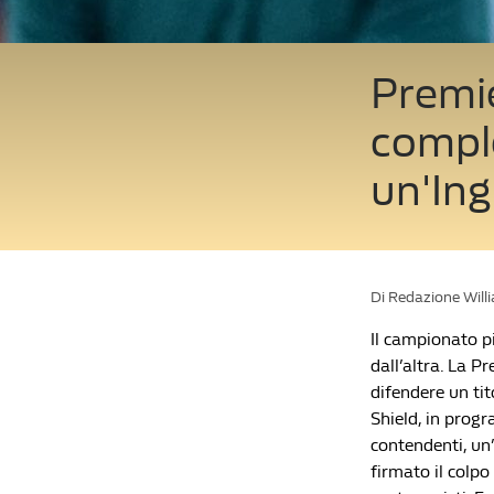
Premie
comple
un'Ing
Di Redazione Will
Il campionato pi
dall’altra. La P
difendere un ti
Shield, in prog
contendenti, un’
firmato il colpo