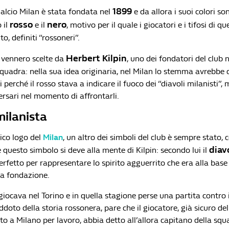
1899
Calcio Milan è stata fondata nel
e da allora i suoi colori s
rosso
nero
o il
e il
, motivo per il quale i giocatori e i tifosi di 
, definiti “rossoneri”.
Herbert Kilpin
 vennero scelte da
, uno dei fondatori del club
squadra: nella sua idea originaria, nel Milan lo stemma avrebbe
 perché il rosso stava a indicare il fuoco dei “diavoli milanisti”, 
ersari nel momento di affrontarli.
 milanista
ico logo del
Milan
, un altro dei simboli del club è sempre stato,
diav
e questo simbolo si deve alla mente di Kilpin: secondo lui il
rfetto per rappresentare lo spirito agguerrito che era alla base 
ua fondazione.
giocava nel Torino e in quella stagione perse una partita contro 
oto della storia rossonera, pare che il giocatore, già sicuro del
to a Milano per lavoro, abbia detto all’allora capitano della squ