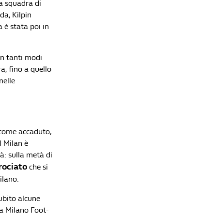
a squadra di
da, Kilpin
 è stata poi in
Lista di lettura
in tanti modi
Le origini, il significato e l’evoluzione dello
stemma del Milan
a, fino a quello
Redazione William Hill News
nelle
Premier League 2026/27, la guida completa:
l'Arsenal difende il trono in un'Inghilterra
rivoluzionata
Redazione William Hill News
, come accaduto,
Mercato, 48 ore di fuoco: la Roma accontenta
l Milan è
Gasperini, il Como fa lo sgambetto all'Inter
à: sulla metà di
Redazione William Hill News
rociato
che si
Ligue 1 2026/27, la guida completa: il PSG cambia
ilano.
pelle e la Francia prova a dargli la caccia
ubito alcune
Redazione William Hill News
va Milano Foot-
Liga 2026/27, la guida completa: il Barça dei