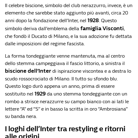
Il celebre biscione, simbolo del club nerazzurro, invece, è un
elemento che sarebbe stato aggiunto più avanti, circa 20
1928
anni dopo la fondazione dell’Inter, nel
. Questo
famiglia Visconti
simbolo deriva dall’emblema della
,
che fondò il Ducato di Milano, e la sua adozione fu dettata
dalle imposizioni del regime fascista.
La forma tondeggiante venne mantenuta, ma al centro
dello stemma campeggiava il fascio littorio, a sinistra il
biscione dell’Inter
di ispirazione viscontea e a destra lo
scudo rossocrociato di Milano. Il tutto su sfondo blu.
Questo logo durò appena un anno, prima di essere
1929
sostituito nel
da uno stemma tondeggiante con un
rombo a strisce nerazzurre su campo bianco con ai lati le
lettere “A” ed “S” e in basso la scritta in oro “Ambrosiana”
su banda nera.
I loghi dell’Inter tra restyling e ritorni
alle origini