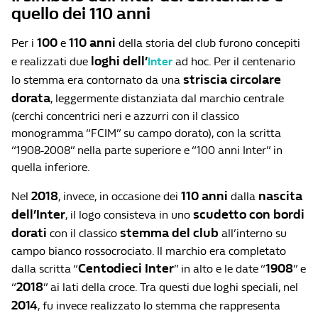
quello dei 110 anni
100
110 anni
Per i
e
della storia del club furono concepiti
loghi dell’
e realizzati due
Inter
ad hoc. Per il centenario
striscia circolare
lo stemma era contornato da una
dorata
, leggermente distanziata dal marchio centrale
(cerchi concentrici neri e azzurri con il classico
monogramma “FCIM” su campo dorato), con la scritta
“1908-2008” nella parte superiore e “100 anni Inter” in
quella inferiore.
2018
110 anni
nascita
Nel
, invece, in occasione dei
dalla
dell’Inter
scudetto con bordi
, il logo consisteva in uno
dorati
stemma del club
con il classico
all’interno su
campo bianco rossocrociato. Il marchio era completato
Centodieci Inter
1908
dalla scritta “
” in alto e le date “
” e
2018
“
” ai lati della croce. Tra questi due loghi speciali, nel
2014
, fu invece realizzato lo stemma che rappresenta