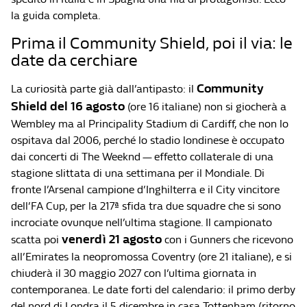
la guida completa.
Prima il Community Shield, poi il via: le
date da cerchiare
Community
La curiosità parte già dall’antipasto: il
Shield del 16 agosto
(ore 16 italiane) non si giocherà a
Wembley ma al Principality Stadium di Cardiff, che non lo
ospitava dal 2006, perché lo stadio londinese è occupato
dai concerti di The Weeknd — effetto collaterale di una
stagione slittata di una settimana per il Mondiale. Di
fronte l’Arsenal campione d’Inghilterra e il City vincitore
dell’FA Cup, per la 217ª sfida tra due squadre che si sono
incrociate ovunque nell’ultima stagione. Il campionato
venerdì 21 agosto
scatta poi
con i Gunners che ricevono
all’Emirates la neopromossa Coventry (ore 21 italiane), e si
chiuderà il 30 maggio 2027 con l’ultima giornata in
contemporanea. Le date forti del calendario: il primo derby
del nord di Londra il 5 dicembre in casa Tottenham (ritorno