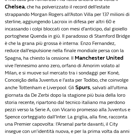
Chelsea
, che ha polverizzato il record dell’estate
strappando Morgan Rogers all’Aston Villa per 137 milioni di
sterline, aggiungendo Lacroix in difesa per altri 60 e
incassando i colpi bloccati con mesi d’anticipo, dal gioiello
portoghese Quenda in giù. Il paradosso di Stamford Bridge
è che la grana più grossa è interna: Enzo Fernandez,
reduce dall’espulsione nella finale mondiale persa con la
Manchester United
Spagna, ha chiesto la cessione. Il
vive l’ennesimo anno zero, orfano di Amorim volato al
Milan, e si muove sul mercato tra i sondaggi per Koné,
Conceição della Juventus e l’asta per Todibo, che coinvolge
Spurs
anche Tottenham e Liverpool. Gli
, salvati all’ultima
giornata da De Zerbi dopo la stagione più buia della loro
storia recente, ripartono dal tecnico italiano ma perdono
pezzi verso la Serie A, con Vicario promesso alla Juventus e
Spence corteggiato dall’Inter. La griglia, alla fine, racconta
una Premier capovolta: l’Arsenal parte davanti, il City
insegue con un’identità nuova, e per la prima volta da anni