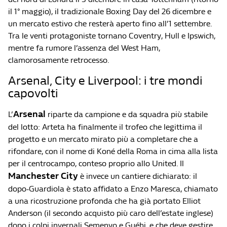
il 1° maggio), il tradizionale Boxing Day del 26 dicembre e
un mercato estivo che resterà aperto fino all’1 settembre.
Tra le venti protagoniste tornano Coventry, Hull e Ipswich,
mentre fa rumore l’assenza del West Ham,
clamorosamente retrocesso.
Arsenal, City e Liverpool: i tre mondi
capovolti
Arsenal
L’
riparte da campione e da squadra più stabile
del lotto: Arteta ha finalmente il trofeo che legittima il
progetto e un mercato mirato più a completare che a
rifondare, con il nome di Koné della Roma in cima alla lista
per il centrocampo, conteso proprio allo United. Il
Manchester City
è invece un cantiere dichiarato: il
dopo-Guardiola è stato affidato a Enzo Maresca, chiamato
a una ricostruzione profonda che ha già portato Elliot
Anderson (il secondo acquisto più caro dell’estate inglese)
dopo i colpi invernali Semenyo e Guéhi, e che deve gestire