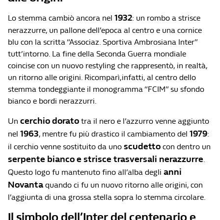
1932
Lo stemma cambiò ancora nel
: un rombo a strisce
nerazzurre, un pallone dell’epoca al centro e una cornice
blu con la scritta “Associaz. Sportiva Ambrosiana Inter”
tutt’intorno. La fine della Seconda Guerra mondiale
coincise con un nuovo restyling che rappresentò, in realtà,
un ritorno alle origini. Ricomparì,infatti, al centro dello
stemma tondeggiante il monogramma “FCIM” su sfondo
bianco e bordi nerazzurri.
cerchio dorato
Un
tra il nero e l’azzurro venne aggiunto
1963
1979
nel
, mentre fu più drastico il cambiamento del
:
scudetto
il cerchio venne sostituito da uno
con dentro un
serpente bianco e strisce trasversali nerazzurre
.
anni
Questo logo fu mantenuto fino all’alba degli
Novanta
quando ci fu un nuovo ritorno alle origini, con
l’aggiunta di una grossa stella sopra lo stemma circolare.
Il simbolo dell’Inter del centenario e