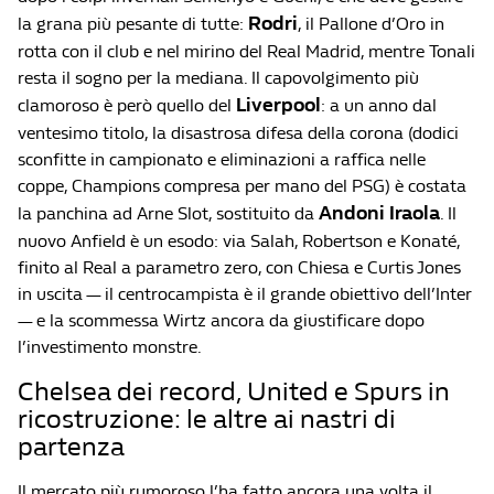
Rodri
la grana più pesante di tutte:
, il Pallone d’Oro in
rotta con il club e nel mirino del Real Madrid, mentre Tonali
resta il sogno per la mediana. Il capovolgimento più
Liverpool
clamoroso è però quello del
: a un anno dal
ventesimo titolo, la disastrosa difesa della corona (dodici
sconfitte in campionato e eliminazioni a raffica nelle
coppe, Champions compresa per mano del PSG) è costata
Andoni Iraola
la panchina ad Arne Slot, sostituito da
. Il
nuovo Anfield è un esodo: via Salah, Robertson e Konaté,
finito al Real a parametro zero, con Chiesa e Curtis Jones
in uscita — il centrocampista è il grande obiettivo dell’Inter
— e la scommessa Wirtz ancora da giustificare dopo
l’investimento monstre.
Chelsea dei record, United e Spurs in
ricostruzione: le altre ai nastri di
partenza
Il mercato più rumoroso l’ha fatto ancora una volta il