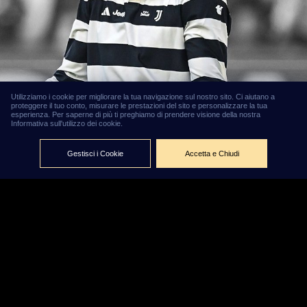
Utilizziamo i cookie per migliorare la tua navigazione sul nostro sito. Ci aiutano a
proteggere il tuo conto, misurare le prestazioni del sito e personalizzare la tua
Openda è
esperienza. Per saperne di più ti preghiamo di prendere visione della nostra
Informativa sull'utilizzo dei cookie.
solo l'ultimo
della serie:
Gestisci i Cookie
Accetta e Chiudi
gli acquisti
più costosi
della Serie A
spediti
altrove dopo
una sola
stagione