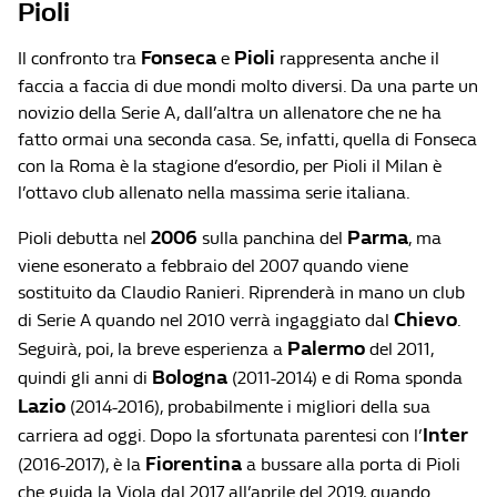
Pioli
Fonseca
Pioli
Il confronto tra
e
rappresenta anche il
faccia a faccia di due mondi molto diversi. Da una parte un
novizio della Serie A, dall’altra un allenatore che ne ha
fatto ormai una seconda casa. Se, infatti, quella di Fonseca
con la Roma è la stagione d’esordio, per Pioli il Milan è
l’ottavo club allenato nella massima serie italiana.
2006
Parma
Pioli debutta nel
sulla panchina del
, ma
viene esonerato a febbraio del 2007 quando viene
sostituito da Claudio Ranieri. Riprenderà in mano un club
Chievo
di Serie A quando nel 2010 verrà ingaggiato dal
.
Palermo
Seguirà, poi, la breve esperienza a
del 2011,
Bologna
quindi gli anni di
(2011-2014) e di Roma sponda
Lazio
(2014-2016), probabilmente i migliori della sua
Inter
carriera ad oggi. Dopo la sfortunata parentesi con l’
Fiorentina
(2016-2017), è la
a bussare alla porta di Pioli
che guida la Viola dal 2017 all’aprile del 2019, quando