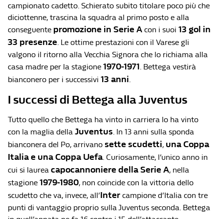
campionato cadetto. Schierato subito titolare poco più che
diciottenne, trascina la squadra al primo posto e alla
promozione in Serie A
13 gol in
conseguente
con i suoi
33 presenze
. Le ottime prestazioni con il Varese gli
valgono il ritorno alla Vecchia Signora che lo richiama alla
1970-1971
casa madre per la stagione
. Bettega vestirà
13 anni
bianconero per i successivi
.
I successi di Bettega alla Juventus
Tutto quello che Bettega ha vinto in carriera lo ha vinto
Juventus
con la maglia della
. In 13 anni sulla sponda
sette scudetti
una Coppa
bianconera del Po, arrivano
,
Italia
e una Coppa Uefa
. Curiosamente, l’unico anno in
capocannoniere della Serie A
cui si laurea
, nella
1979-1980
stagione
, non coincide con la vittoria dello
Inter
scudetto che va, invece, all’
campione d’Italia con tre
punti di vantaggio proprio sulla Juventus seconda. Bettega