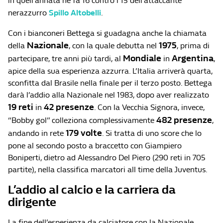
in quell’annata ne fa 16 contro i 15 dell’attaccante
nerazzurro
Spillo Altobelli
.
Con i bianconeri Bettega si guadagna anche la chiamata
Nazionale
1975
della
, con la quale debutta nel
, prima di
Mondiale
Argentina
partecipare, tre anni più tardi, al
in
,
apice della sua esperienza azzurra. L’Italia arriverà quarta,
sconfitta dal Brasile nella finale per il terzo posto. Bettega
darà l’addio alla Nazionale nel 1983, dopo aver realizzato
19 reti
42 presenze
in
. Con la Vecchia Signora, invece,
482 presenze
“Bobby gol” colleziona complessivamente
,
179 volte
andando in rete
. Si tratta di uno score che lo
pone al secondo posto a braccetto con Giampiero
Boniperti, dietro ad Alessandro Del Piero (290 reti in 705
partite), nella classifica marcatori all time della Juventus.
L’addio al calcio e la carriera da
dirigente
La fine dell’esperienza da calciatore con la Nazionale