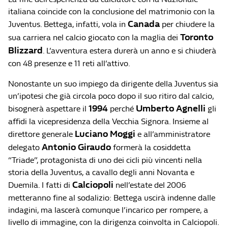
italiana coincide con la conclusione del matrimonio con la
Canada
Juventus. Bettega, infatti, vola in
per chiudere la
Toronto
sua carriera nel calcio giocato con la maglia dei
Blizzard
. L’avventura estera durerà un anno e si chiuderà
con 48 presenze e 11 reti all’attivo.
Nonostante un suo impiego da dirigente della Juventus sia
un’ipotesi che già circola poco dopo il suo ritiro dal calcio,
1994
Umberto Agnelli
bisognerà aspettare il
perché
gli
affidi la vicepresidenza della Vecchia Signora. Insieme al
Luciano Moggi
direttore generale
e all’amministratore
Antonio Giraudo
delegato
formerà la cosiddetta
“Triade”, protagonista di uno dei cicli più vincenti nella
storia della Juventus, a cavallo degli anni Novanta e
Calciopoli
Duemila. I fatti di
nell’estate del 2006
metteranno fine al sodalizio: Bettega uscirà indenne dalle
indagini, ma lascerà comunque l’incarico per rompere, a
livello di immagine, con la dirigenza coinvolta in Calciopoli.