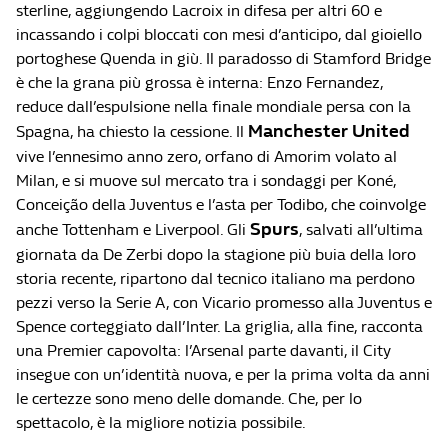
sterline, aggiungendo Lacroix in difesa per altri 60 e
incassando i colpi bloccati con mesi d’anticipo, dal gioiello
portoghese Quenda in giù. Il paradosso di Stamford Bridge
è che la grana più grossa è interna: Enzo Fernandez,
reduce dall’espulsione nella finale mondiale persa con la
Manchester United
Spagna, ha chiesto la cessione. Il
vive l’ennesimo anno zero, orfano di Amorim volato al
Milan, e si muove sul mercato tra i sondaggi per Koné,
Conceição della Juventus e l’asta per Todibo, che coinvolge
Spurs
anche Tottenham e Liverpool. Gli
, salvati all’ultima
giornata da De Zerbi dopo la stagione più buia della loro
storia recente, ripartono dal tecnico italiano ma perdono
pezzi verso la Serie A, con Vicario promesso alla Juventus e
Spence corteggiato dall’Inter. La griglia, alla fine, racconta
una Premier capovolta: l’Arsenal parte davanti, il City
insegue con un’identità nuova, e per la prima volta da anni
le certezze sono meno delle domande. Che, per lo
spettacolo, è la migliore notizia possibile.