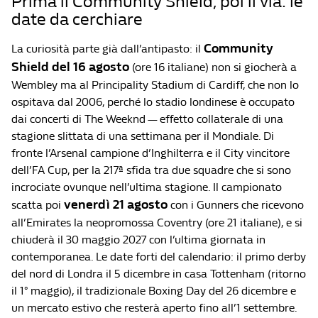
Prima il Community Shield, poi il via: le
date da cerchiare
Community
La curiosità parte già dall’antipasto: il
Shield del 16 agosto
(ore 16 italiane) non si giocherà a
Wembley ma al Principality Stadium di Cardiff, che non lo
ospitava dal 2006, perché lo stadio londinese è occupato
dai concerti di The Weeknd — effetto collaterale di una
stagione slittata di una settimana per il Mondiale. Di
fronte l’Arsenal campione d’Inghilterra e il City vincitore
dell’FA Cup, per la 217ª sfida tra due squadre che si sono
incrociate ovunque nell’ultima stagione. Il campionato
venerdì 21 agosto
scatta poi
con i Gunners che ricevono
all’Emirates la neopromossa Coventry (ore 21 italiane), e si
chiuderà il 30 maggio 2027 con l’ultima giornata in
contemporanea. Le date forti del calendario: il primo derby
del nord di Londra il 5 dicembre in casa Tottenham (ritorno
il 1° maggio), il tradizionale Boxing Day del 26 dicembre e
un mercato estivo che resterà aperto fino all’1 settembre.