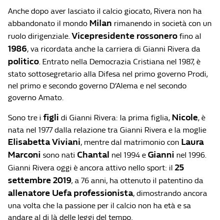
Anche dopo aver lasciato il calcio giocato, Rivera non ha
Milan
abbandonato il mondo
rimanendo in società con un
Vicepresidente rossonero
ruolo dirigenziale.
fino al
1986
, va ricordata anche la carriera di Gianni Rivera da
politico
. Entrato nella Democrazia Cristiana nel 1987, è
stato sottosegretario alla Difesa nel primo governo Prodi,
nel primo e secondo governo D’Alema e nel secondo
governo Amato.
figli
Nicole
Sono tre i
di Gianni Rivera: la prima figlia,
, è
nata nel 1977 dalla relazione tra Gianni Rivera e la moglie
Elisabetta Viviani
Laura
, mentre dal matrimonio con
Marconi
Chantal
Gianni
sono nati
nel 1994 e
nel 1996.
25
Gianni Rivera oggi è ancora attivo nello sport: il
settembre 2019
, a 76 anni, ha ottenuto il patentino da
allenatore Uefa professionista
, dimostrando ancora
una volta che la passione per il calcio non ha età e sa
andare al di là delle leggi del tempo.