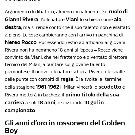
ruolo di
Argomento di dibattito, almeno inizialmente, è il
Gianni Rivera
Viani
ala
: l’allenatore
lo schiera come
destra
, ma si rende conto che il suo talento non è esaltato
a pieno. Le cose cambieranno con l’arrivo in panchina di
Nereo Rocco
. Pur essendo restio ad affidarsi ai giovani –
Rivera non ha nemmeno 18 anni all’epoca – Rocco viene
convinto da Viani, che nel frattempo è diventato direttore
tecnico del Milan, a puntare sul giovane talento
piemontese. Il nuovo allenatore schiera Rivera alle spalle
regia
delle punte con compiti di
. È la svolta: al termine
1961-1962
scudetto
della stagione
il Milan vincerà lo
e
primo titolo della sua
Rivera metterà in bacheca il
carriera
18 anni
10 gol in
a soli
, realizzando
campionato
.
Gli anni d’oro in rossonero del Golden
Boy