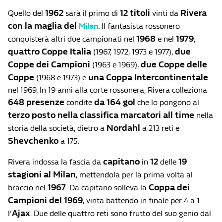
1962
12 titoli
Rivera
Quello del
sarà il primo di
vinti da
con la maglia del
Milan
. Il fantasista rossonero
1968
1979
conquisterà altri due campionati nel
e nel
,
quattro Coppe Italia
due
(1967, 1972, 1973 e 1977),
Coppe dei Campioni
due Coppe delle
(1963 e 1969),
Coppe
una Coppa Intercontinentale
(1968 e 1973) e
nel 1969. In 19 anni alla corte rossonera, Rivera colleziona
648 presenze
da 164 gol
condite
che lo pongono al
terzo posto nella classifica marcatori all time
nella
Nordahl
storia della società, dietro a
a 213 reti e
Shevchenko
a 175.
capitano
12
19
Rivera indossa la fascia da
in
delle
stagioni al Milan
, mettendola per la prima volta al
1967
Coppa dei
braccio nel
. Da capitano solleva la
Campioni del 1969
, vinta battendo in finale per 4 a 1
Ajax
l’
. Due delle quattro reti sono frutto del suo genio dal