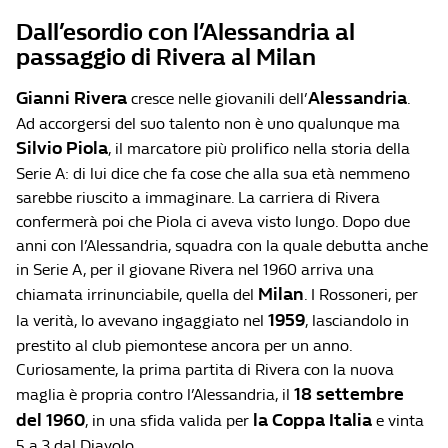
Dall’esordio con l’Alessandria al
passaggio di Rivera al Milan
Gianni Rivera
Alessandria
cresce nelle giovanili dell’
.
Ad accorgersi del suo talento non è uno qualunque ma
Silvio Piola
, il marcatore più prolifico nella storia della
Serie A: di lui dice che fa cose che alla sua età nemmeno
sarebbe riuscito a immaginare. La carriera di Rivera
confermerà poi che Piola ci aveva visto lungo. Dopo due
anni con l’Alessandria, squadra con la quale debutta anche
in Serie A, per il giovane Rivera nel 1960 arriva una
Milan
chiamata irrinunciabile, quella del
. I Rossoneri, per
1959
la verità, lo avevano ingaggiato nel
, lasciandolo in
prestito al club piemontese ancora per un anno.
Curiosamente, la prima partita di Rivera con la nuova
18 settembre
maglia è propria contro l’Alessandria, il
del 1960
la Coppa Italia
, in una sfida valida per
e vinta
5 a 3 dal Diavolo.