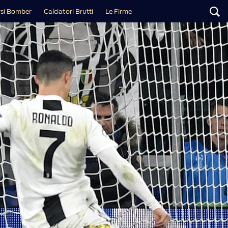
si Bomber
Calciatori Brutti
Le Firme