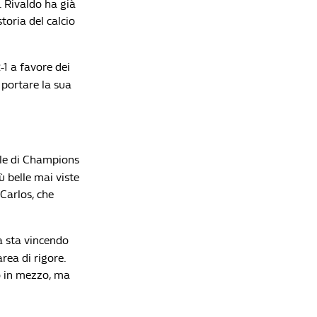
 Rivaldo ha già
toria del calcio
Lista di lettura
-1 a favore dei
I 10 gol più belli del mondo: le reti passate alla
 portare la sua
storia
Redazione William Hill News
Premier League 2026/27, la guida completa:
l'Arsenal difende il trono in un'Inghilterra
ale di Champions
rivoluzionata
ù belle mai viste
Redazione William Hill News
 Carlos, che
Mercato, 48 ore di fuoco: la Roma accontenta
Gasperini, il Como fa lo sgambetto all'Inter
Redazione William Hill News
 sta vincendo
area di rigore.
Ligue 1 2026/27, la guida completa: il PSG cambia
lo in mezzo, ma
pelle e la Francia prova a dargli la caccia
Redazione William Hill News
Liga 2026/27, la guida completa: il Barça dei