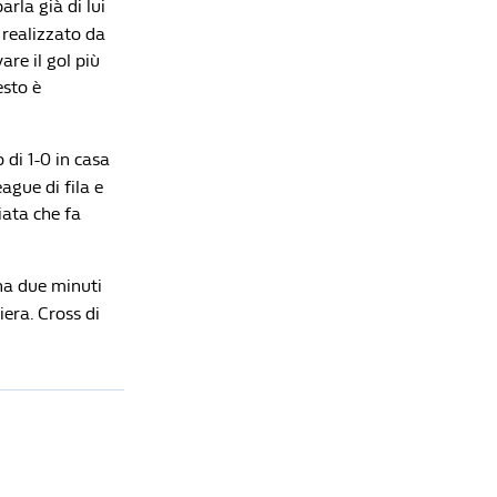
rla già di lui
campioni del mondo sfida il Real di Mourinho
 realizzato da
Redazione William Hill News
are il gol più
esto è
 di 1-0 in casa
ague di fila e
iata che fa
na due minuti
era. Cross di