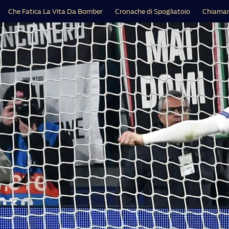
Che Fatica La Vita Da Bomber
Cronache di Spogliatoio
Chiamar