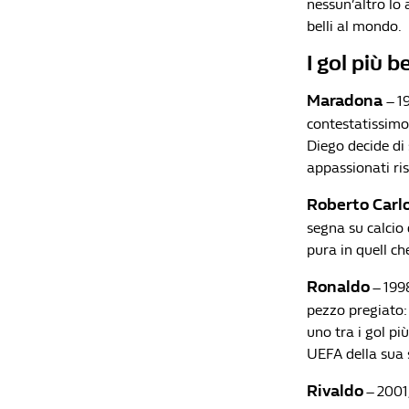
nessun’altro lo 
belli al mondo.
I gol più 
Maradona
– 1
contestatissimo
Diego decide di 
appassionati risu
Roberto Carl
segna su calcio 
pura in quell che
Ronaldo
– 199
pezzo pregiato: 
uno tra i gol pi
UEFA della sua 
Rivaldo
– 2001,