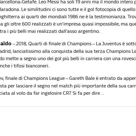
Barcellona-Getafe. Leo Messi ha soli 19 anni ma il mondo intero pa
radona. Le similitudini ci sono tutte e il gol fotocopia di quello
nghilterra ai quarti dei mondiali 1986 ne è la testimonianza. Trov
a gli oltre 600 realizzati è un’impresa quasi impossibile, ma qu
a i più belli mai realizzati dall’asso argentino.
naldo
– 2018, Quarti di finale di Champions – La Juventus è sotto
adrid, lanciatissimo alla conquista della sua terza Champions Le
o mette a segno uno dei gol più belli in carriera con una rovesc
nche i tifosi bianconeri.
iev, finale di Champions League – Gareth Bale è entrato da appe
a per lasciare il segno nel match più importante della sua carri
iata al volo da far ingelosire CR7. Si fa per dire…