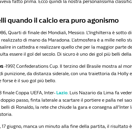
aveva fatto prima. Ecco quindi la nostra personalissima classific
belli quando il calcio era puro agonismo
986, Quarti di finale dei Mondiali, Messico. L’Inghilterra è sotto d
 realizzato di mano da Maradona. L’atmosfera è a mille nello st
salire in cattedra e realizzare quello che per la maggior parte de
lta essere il gol del secolo. Di sicuro è uno dei gol più belli della
os
-1997, Confederations Cup. Il terzino del Brasile mostra al mo
di punizione, da distanza siderale, con una traiettoria da Holly e
 forse è il suo gol più bello.
8 finale Coppa UEFA, Inter-
Lazio
. Luis Nazario da Lima fa vedere
doppio passo, finta laterale a scartare il portiere e palla nel sa
ù belli di Ronaldo, la rete che chiude la gara e consegna all’Inter
storia.
 17 giugno, manca un minuto alla fine della partita, il risultato è s