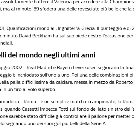
 assolutamente battere il Valencia per accedere alla Champions.
, ma al minuto ’89 sfodera una delle rovesciate più belle che la s
01, Qualificazioni mondiali, Inghilterra-Grecia. Il punteggio è di 2
imo minuto David Beckham ha sul suo piede destro l’occasione per
ndiali.
elli del mondo negli ultimi anni
ggio 2002 – Real Madrid e Bayern Leverkusen si giocano la fin
eggio è inchiodato sull’uno a uno. Poi una delle combinazioni pi
quella palla difficilissima da calciare, messa in mezzo da Roberto
in un tiro al volo superbo.
ampdoria – Roma – è un semplice match di campionato, la Roma
ris, quando Cassetti imbecca Totti sul fondo del lato sinistro dell’
one sarebbe stato difficile già controllare il pallone per metter
volo segnando uno dei suoi gol più belli della Serie A.