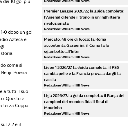
a dei 10 gol più
Redazione William Hill News
Premier League 2026/27, la guida completa:
l'Arsenal difende il trono in un'Inghilterra
rivoluzionata
Redazione William Hill News
i 1-0 dopo un gol
adio Azteca e
Mercato, 48 ore di fuoco: la Roma
accontenta Gasperini, il Como fa lo
gli
sgambetto all'Inter
 storia.
Redazione William Hill News
ndo come si
Ligue 1 2026/27, la guida completa: il PSG
 Benji. Poesia
cambia pelle e la Francia prova a dargli la
caccia
Redazione William Hill News
 a tutti il suo
Liga 2026/27, la guida completa: il Barça dei
cco. Questo è
campioni del mondo sfida il Real di
 la terza Coppa
Mourinho
Redazione William Hill News
ul 2-2 e il