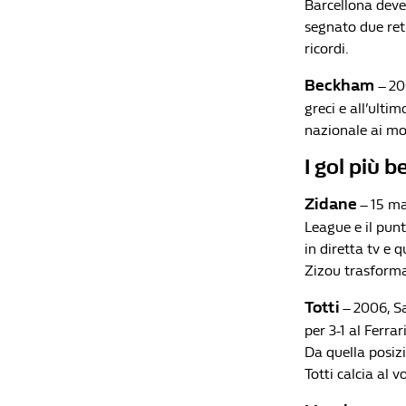
Barcellona deve
segnato due reti
ricordi.
Beckham
– 20
greci e all’ult
nazionale ai mo
I gol più b
Zidane
– 15 ma
League e il punt
in diretta tv e 
Zizou trasforma 
Totti
– 2006, S
per 3-1 al Ferra
Da quella posizi
Totti calcia al 