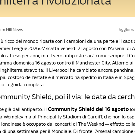
hilterra rivoluzionata
iam Hill News
Aggiorna
ù ricco del mondo riparte con i campioni da una parte e il caos 
remier League 2026/27 scatta venerdì 21 agosto con l’Arsenal di A
tolo atteso per anni, ma il vero antipasto sarà come sempre il 
ramma domenica 16 agosto contro il Manchester City. Attorno ai
Inghilterra stravolta: il Liverpool ha cambiato ancora panchina,
 più costoso dell’estate e il mercato ha spedito in Italia e in Spag
cco la guida completa.
ommunity Shield, poi il via: le date da cerc
Community Shield del 16 agosto
te già dall’antipasto: il
(or
 a Wembley ma al Principality Stadium di Cardiff, che non lo osp
 londinese è occupato dai concerti di The Weeknd — effetto colla
a di una settimana per il Mondiale. Di fronte l’Arsenal campione d