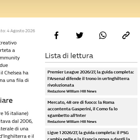
to: 4 Agosto 2026
creativo
rteta a
Lista di lettura
Community
 due
Premier League 2026/27, la guida completa:
 il Chelsea ha
l'Arsenal difende il trono in un'Inghilterra
na una fila di
rivoluzionata
Redazione William Hill News
hiare
Mercato, 48 ore di fuoco: la Roma
accontenta Gasperini, il Como fa lo
e 16 italiane)
sgambetto all'Inter
itava dal 2006,
Redazione William Hill News
terale di una
Ligue 1 2026/27, la guida completa: il PSG
’Inghilterra e il
cambia pelle e la Francia prova a dargli la