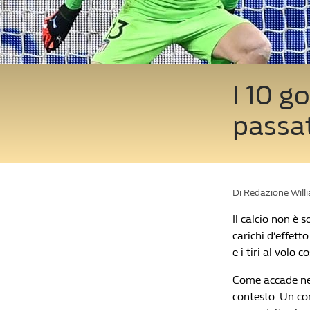
I 10 go
passat
Di Redazione Will
Il calcio non è 
carichi d’effett
e i tiri al volo
Come accade nell
contesto. Un co