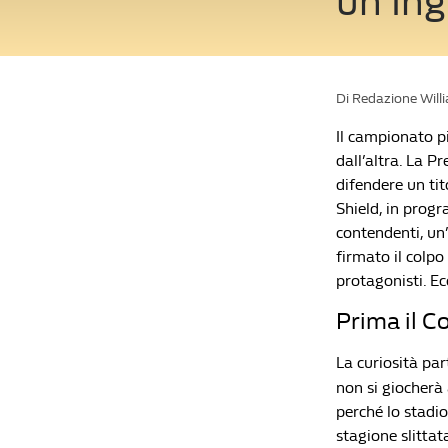
un'Ing
Di Redazione Will
Il campionato pi
dall’altra. La P
difendere un ti
Shield, in prog
contendenti, un’
firmato il colpo
protagonisti. E
Prima il C
La curiosità par
non si giocherà
perché lo stadio
stagione slittat