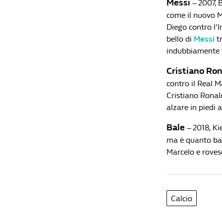
Messi
– 2007, 
come il nuovo Ma
Diego contro l’I
bello di
Messi
tr
indubbiamente tr
Cristiano Ro
contro il Real M
Cristiano Ronald
alzare in piedi a
Bale
– 2018, K
ma è quanto bast
Marcelo e rovesc
Calcio