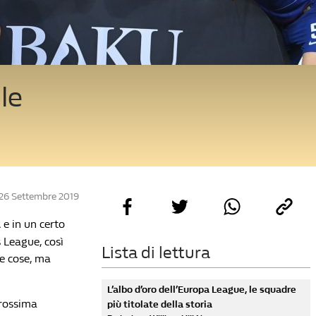
le
 26 Settembre 2019
A
e in un certo
 League, così
Lista di lettura
re cose, ma
L’albo d’oro dell’Europa League, le squadre
prossima
più titolate della storia