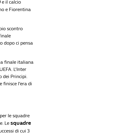
9
e il calcio
ino e Fiorentina
Lista di lettura
pio scontro
L’albo d’oro dell’Europa League, le squadre più
finale
titolate della storia
nno dopo ci pensa
Redazione William Hill News
Premier League 2026/27, la guida completa:
a finale italiana
l'Arsenal difende il trono in un'Inghilterra
UEFA. L’Inter
rivoluzionata
 dei Principi.
Redazione William Hill News
finisce l’era di
Mercato, 48 ore di fuoco: la Roma accontenta
Gasperini, il Como fa lo sgambetto all'Inter
Redazione William Hill News
Ligue 1 2026/27, la guida completa: il PSG cambia
per le squadre
pelle e la Francia prova a dargli la caccia
Redazione William Hill News
squadre
e. Le
uccessi di cui 3
Liga 2026/27, la guida completa: il Barça dei