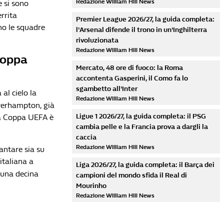
Redazione William Hill News
e si sono
rrita
Premier League 2026/27, la guida completa:
no le squadre
l'Arsenal difende il trono in un'Inghilterra
rivoluzionata
Redazione William Hill News
Coppa
Mercato, 48 ore di fuoco: la Roma
accontenta Gasperini, il Como fa lo
sgambetto all'Inter
 al cielo la
Redazione William Hill News
verhampton, già
Ligue 1 2026/27, la guida completa: il PSG
 la Coppa UEFA è
cambia pelle e la Francia prova a dargli la
caccia
Redazione William Hill News
antare sia su
italiana a
Liga 2026/27, la guida completa: il Barça dei
a una decina
campioni del mondo sfida il Real di
Mourinho
Redazione William Hill News