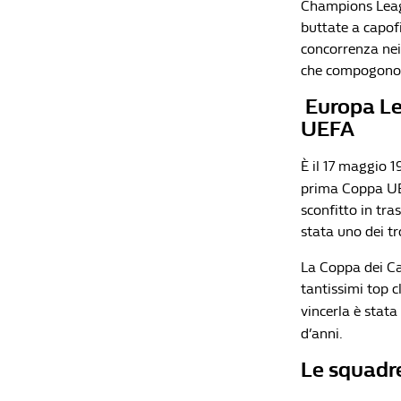
Champions Leagu
buttate a capofi
concorrenza nei
che compogono a
Europa Le
UEFA
È il 17 maggio 19
prima Coppa UEF
sconfitto in tr
stata uno dei tr
La Coppa dei Ca
tantissimi top 
vincerla è stata
d’anni.
Le squadre