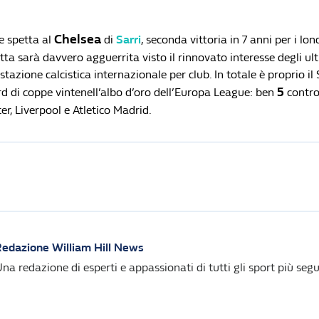
Chelsea
e spetta al
di
Sarri
, seconda vittoria in 7 anni per i lon
tta sarà davvero agguerrita visto il rinnovato interesse degli ult
azione calcistica internazionale per club. In totale è proprio il S
5
rd di coppe vintenell’albo d’oro dell’Europa League: ben
contro
ter, Liverpool e Atletico Madrid.
edazione William Hill News
na redazione di esperti e appassionati di tutti gli sport più segui