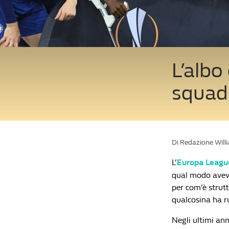
L’albo
squadr
Di Redazione Will
L’
Europa Leagu
qual modo aveva
per com’è strut
qualcosina ha r
Negli ultimi ann