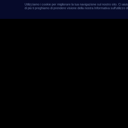
Utilizziamo i cookie per migliorare la tua navigazione sul nostro sito. Ci ai
di più ti preghiamo di prendere visione della nostra Informativa sull'utilizzo d
Premie
comple
un'Ing
Di Redazione Will
Il campionato pi