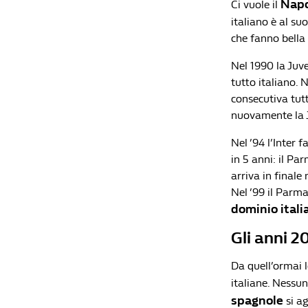
Napo
Ci vuole il
italiano è al su
che fanno bella 
Nel 1990 la Juve
tutto italiano. 
consecutiva tutt
nuovamente la J
Nel ’94 l’Inter 
in 5 anni: il Pa
arriva in finale 
Nel ’99 il Parma
dominio itali
Gli anni 2
Da quell’ormai 
italiane. Nessu
spagnole
si ag