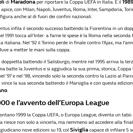
li
Maradona
198
di
per riportare la Coppa UEFA in Italia. È il
o apice, con Milan, Napoli, Juventus, Roma, Inter, Sampdoria, Tor
figura anche al di fuori dei confini nazionali.
ntus infila il secondo successo battendo la Fiorentina in un dop
Nel 1991 tocca all’Inter: a farne le spese è la Roma nella seconda 
a italiana. Nel ’92 il Torino perde in finale contro l’Ajax, ma l’a
uve a metter le mani sulla coppa.
fa doppietta battendo il Salisburgo, mentre nel 1995 arriva la terz
rma batte la Juventus e si aggiudica la sua prima, storica, Coppa 
nel ’97 e nel ’98, vincendo solo la seconda contro la Lazio al Parco
 vince la sua seconda battendo il Marsiglia e con questa edizione 
ano
.
000 e l’avvento dell’Europa League
lontano 1999 la Coppa UEFA, o Europa League, diventa un tabù 
na riesce non solo a vincerla, ma nemmeno ad accedere alla final
Siviglia
giudicano nove edizioni su 19, col
capace di infilare 5 s