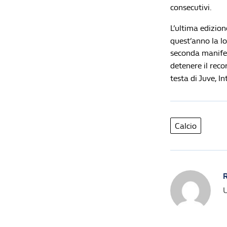
consecutivi.
L’ultima edizion
quest’anno la lo
seconda manifest
detenere il reco
testa di Juve, In
Calcio
R
U