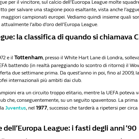
e per il vincitore, sul calcio dell’Euoropa League molte squadr
tto per salvare una stagione poco esaltante, vista anche l’aggue
 maggiori campionati europei. Vediamo quindi insieme quali so
ttualmente l’albo d’oro dell’Europa League.
gue: la classifica di quando si chiamava 
Tottenham
72 e il
, presso il White Hart Lane di Londra, solleva
A battendo (in realtà pareggiando lo scontro di ritorno) il Wo
asferta due settimane prima. Da quest’anno in poi, fino al 2009,
ofei internazionali più ambiti dai club.
mpioni era un circuito troppo elitario, mentre la UEFA poteva v
club che, conseguentemente, su un seguito spaventoso. La prima 
1977
 la
Juventus
, nel
, successo che tarderà a ripetersi per circ
 dell’Europa League: i fasti degli anni ’90