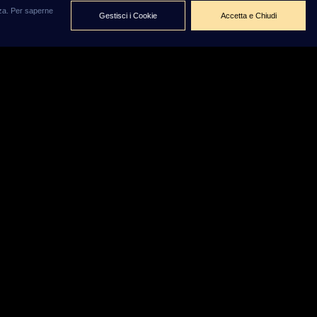
enza. Per saperne
Gestisci i Cookie
Accetta e Chiudi
a
ono in
to: 4 Agosto 2026
creativo