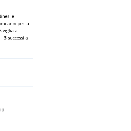
campioni del mondo sfida il Real di Mourinho
Redazione William Hill News
dinesi e
imi anni per la
iviglia a
3
 i
successi a
ti.