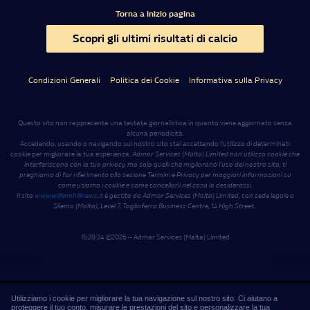
Torna a inizio pagina
Scopri gli ultimi risultati di calcio
Condizioni Generali
Politica dei Cookie
Informativa sulla Privacy
Questo sito non rappresenta una testata giornalistica in quanto viene aggiornato senza
alcuna periodicità.
Accedendo, usando o navigando sul nostro sito stai accettando l’utilizzo di determinati
cookie per migliorare la tua esperienza.
Admar Services (Malta) Limited non utilizza cookie che
interferiscono con la tua privacy, ma solo quelli che migliorano l’uso del nostro sito, ti
preghiamo di far riferimento alla sezione Termini e Privacy per maggiori informazioni su
come usiamo i cookie e come cancellarli nel caso lo desiderassi
.
Il sito
www.williamhillnews.it
è gestito da Admar Services (Malta) Limited, con sede legale a
Sliema (Malta), Level 7, Tagliaferro Business Centre, 14 High Street
.
.
15:28:24
©2026 – Admar Services (Malta) Limited
Utilizziamo i cookie per migliorare la tua navigazione sul nostro sito. Ci aiutano a
proteggere il tuo conto, misurare le prestazioni del sito e personalizzare la tua