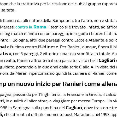
dopo che la trattativa per la cessione del club al gruppo rappre
 saltata.
i Ranieri da allenatore della Sampdoria, tra l’altro, non è stata 
Roma
a Marassi
contro la
il tecnico si è trovato, infatti, ad affro
l big match è finito con un pareggio; in seguito i blucerchiati 
ntro il Bologna, altri due pareggi contro Lecce e Atalanta e poi
pal
Udinese
e l’ultima contro l’
. Per Ranieri, dunque, finora il b
sitivo
, con 3 pareggi, 2 vittorie e una sola sconfitta in totale. A
Cagliari
in realtà, Ranieri affronterà il suo passato, visto che il
uidato, portandola in due anni dalla serie C alla A. In vista del
 ora da Maran, ripercorriamo quindi la carriera di Ranieri come
p un nuovo inizio per Ranieri come allen
Spagna, passando per l’Inghilterra, la Francia e la Grecia, il calci
ri,
in qualità di allenatore, a viaggiare per mezza Europa. Un v
Cagliari
1988 in Sardegna sulla panchina del
, dove trascorre tr
i,
che affronta il difficile momento post Maradona, nel 1993 ap