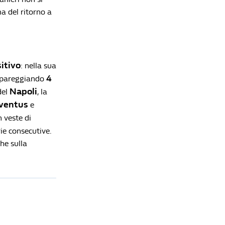
dell'Al-Hilal di Inzaghi. E il volo per Ciampino
a del ritorno a
viene annullato
Redazione William Hill News
Calciomercato, il punto sulle big: a Milanello
parte l'era Amorim, Inter e Juve accelerano
Redazione William Hill News
itivo
: nella sua
4
 pareggiando
Napoli
del
, la
ventus
e
n veste di
ie consecutive.
he sulla