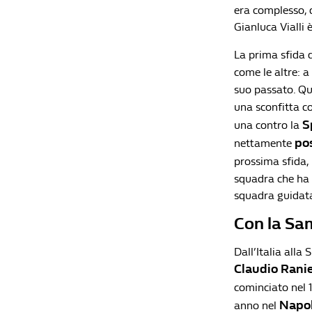
era complesso, 
Gianluca Vialli è
La prima sfida d
come le altre: 
suo passato. Que
una sconfitta co
S
una contro la
po
nettamente
prossima sfida, 
squadra che ha g
squadra guidata
Con la Sam
Dall’Italia alla 
Claudio Ranie
cominciato nel 
Napol
anno nel