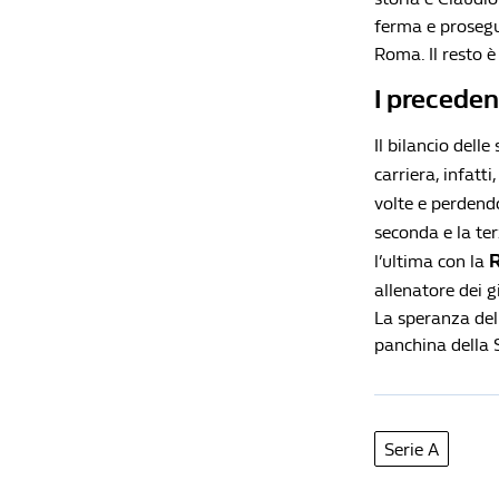
ferma e proseg
Roma. Il resto è
I precedent
Il bilancio dell
carriera, infatti
volte e perdend
seconda e la te
l’ultima con la
allenatore dei gi
La speranza del 
panchina della
Serie A