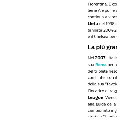
Fiorentina. E co
Serie A e poi le
continua a vinc
Uefa
nel 1998 
(annata 2004-20
e il Chelsea per
La più gran
2007
Nel
l’Ital
sua
Roma
per al
del triplete rie
con l’Inter, con
della sua “favol
l’incarico di ra
League
. Viene
alla guida della
campionato ingle
storia e Claudio