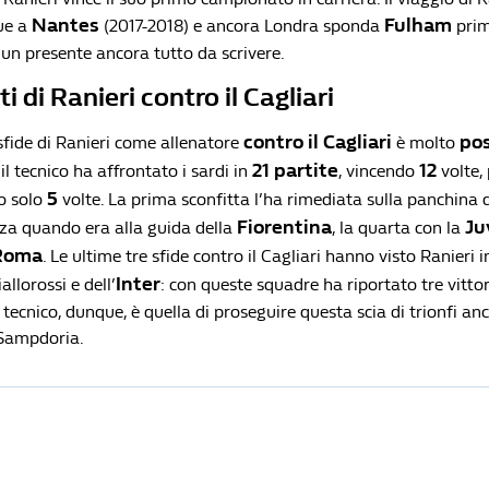
Nantes
Fulham
ue a
(2017-2018) e ancora Londra sponda
prim
 un presente ancora tutto da scrivere.
i di Ranieri contro il Cagliari
contro il Cagliari
pos
e sfide di Ranieri come allenatore
è molto
21 partite
12
, il tecnico ha affrontato i sardi in
, vincendo
volte,
5
o solo
volte. La prima sconfitta l’ha rimediata sulla panchina 
Fiorentina
Ju
rza quando era alla guida della
, la quarta con la
Roma
. Le ultime tre sfide contro il Cagliari hanno visto Ranieri i
Inter
allorossi e dell’
: con queste squadre ha riportato tre vittor
tecnico, dunque, è quella di proseguire questa scia di trionfi anc
 Sampdoria.