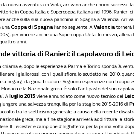
n la nuova avventura in Viola, arrivano anche i primi successi: 
 vittorie in Coppa Italia e Supercoppa italiana nel 1996. Ranieri c
ere anche sulla sua nuova panchina in Spagna a Valencia. Arri
Coppa di Spagna
Valencia
e una
l’anno seguente. A
tornerà 
05), per vincere anche una Supercoppa Uefa. In mezzo, allena l
 quattro anni.
de vittoria di Ranieri: il capolavoro di Lei
ia chiama e, dopo le esperienze a Parma e Torino sponda Juventu
lenare i giallorossi, con i quali sfiora lo scudetto nel 2010, quand
sce a negargli la gioia tricolore. Seguono esperienze non troppo e
 il Monaco e la Nazionale greca. È solo l’antipasto del suo capola
luglio 2015
Lei
a”. A
viene annunciato come nuovo tecnico del
P
ggiungere una salvezza tranquilla per la stagione 2015-2016 di
 accolto tra lo scetticismo generale, a causa della recente disas
 nazionale greca, ma a fine stagione arriverà addirittura la stor
se. Il Leicester è campione d’Inghilterra per la prima volta dop
 Ranieri vince il suo primo campionato in carriera. Il viaggio di R