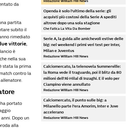
Redazione William Hill News
sentato da
Openda è solo l'ultimo della serie: gli
acquisti più costosi della Serie A spediti
una partita
altrove dopo una sola stagione
Che Fatica La Vita Da Bomber
ntare subito il
hanno rimediato
Serie A, la guida alle amichevoli estive delle
due vittorie
,
big: nel weekend i primi veri test per Inter,
Milan e Juventus
ilancio è
Redazione William Hill News
nche nella sua
è stata la prima
Calciomercato, la telenovela Summerville:
la Roma vede il traguardo, poi il blitz da 80
 match contro la
milioni dell'Al-Hilal di Inzaghi. E il volo per
 allenatore.
Ciampino viene annullato
atore
Redazione William Hill News
Calciomercato, il punto sulle big: a
o ha portato
Milanello parte l'era Amorim, Inter e Juve
iaggio
accelerano
e anni. Dopo un
Redazione William Hill News
proda alla