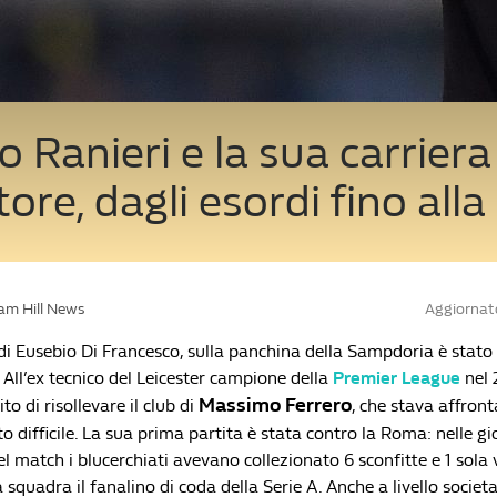
o Ranieri e la sua carriera
tore, dagli esordi fino al
iam Hill News
Aggiornat
di Eusebio Di Francesco, sulla panchina della Sampdoria è stat
 All’ex tecnico del Leicester campione della
Premier League
nel 
Massimo Ferrero
to di risollevare il club di
, che stava affron
o difficile. La sua prima partita è stata contro la Roma: nelle g
l match i blucerchiati avevano collezionato 6 sconfitte e 1 sola v
 squadra il fanalino di coda della Serie A. Anche a livello socie