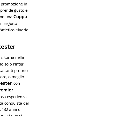
la promozione in
i prende gusto e
Coppa
vano una
Lista di lettura
in seguito
’Atletico Madrid
Claudio Ranieri e la sua carriera da allenatore,
dagli esordi fino alla Samp
cester
Redazione William Hill News
Openda è solo l'ultimo della serie: gli acquisti
s, torna nella
più costosi della Serie A spediti altrove dopo una
o solo l’Inter
sola stagione
saltanti proprio
Che Fatica La Vita Da Bomber
voro, o meglio
Serie A, la guida alle amichevoli estive delle big:
cester
, con
nel weekend i primi veri test per Inter, Milan e
remier
Juventus
trosa esperienza
Redazione William Hill News
ica conquista del
Calciomercato, la telenovela Summerville: la
o 132 anni di
Roma vede il traguardo, poi il blitz da 80 milioni
anieri non si