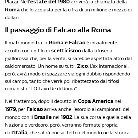
estate del 1980
Placar. Nell’
arriverà la chiamata della
Roma
che lo acquista per la cifra di un milione e mezzo di
dollari.
Il passaggio di Falcao alla Roma
Roma e Falcao
Il matrimonio tra la
è inizialmente
scetticismo
accolto con un filo di
dalla tifoseria
giallorossa che, per la verità, si sarebbe aspettata altro dal
Zico
calciomercato. Un nome su tutti:
. L’ex Internacional,
però, avrà modo di spazzare via ogni dubbio rispondendo
sul campo, tanto che verrà poi ribattezzato dai tifosi
romanista “L’Ottavo Re di Roma”.
Copa America
Nel frattempo, dopo il debutto in
nel
1979
Falcao
, per
arriva anche l’esordio ai campionati del
Brasile
1982
mondo con il
nel
. La sua corsa e quella della
Nazionale verdeoro, però, verranno fermate propria
Italia
dall’
, che salirà poi sul tetto del mondo nella storica