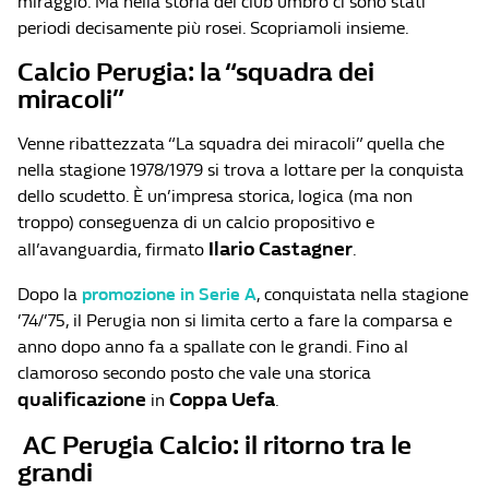
miraggio. Ma nella storia del club umbro ci sono stati
periodi decisamente più rosei. Scopriamoli insieme.
Calcio Perugia: la “squadra dei
miracoli”
Venne ribattezzata “La squadra dei miracoli” quella che
nella stagione 1978/1979 si trova a lottare per la conquista
dello scudetto. È un’impresa storica, logica (ma non
troppo) conseguenza di un calcio propositivo e
Ilario Castagner
all’avanguardia, firmato
.
Dopo la
promozione in Serie A
, conquistata nella stagione
’74/’75, il Perugia non si limita certo a fare la comparsa e
anno dopo anno fa a spallate con le grandi. Fino al
clamoroso secondo posto che vale una storica
qualificazione
Coppa Uefa
in
.
AC Perugia Calcio: il ritorno tra le
grandi