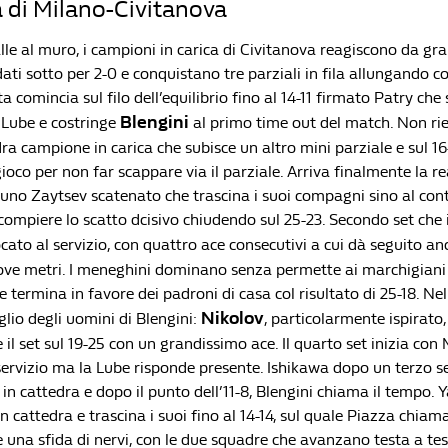
 di Milano-Civitanova
alle al muro, i campioni in carica di Civitanova reagiscono da g
ti sotto per 2-0 e conquistano tre parziali in fila allungando cos
ta comincia sul filo dell’equilibrio fino al 14-11 firmato Patry ch
Blengini
a Lube e costringe
al primo time out del match. Non ri
ra campione in carica che subisce un altro mini parziale e sul 16
oco per non far scappare via il parziale. Arriva finalmente la re
 uno Zaytsev scatenato che trascina i suoi compagni sino al cont
 compiere lo scatto dcisivo chiudendo sul 25-23. Secondo set che 
cato al servizio, con quattro ace consecutivi a cui dà seguito a
ove metri. I meneghini dominano senza permette ai marchigiani di
 termina in favore dei padroni di casa col risultato di 25-18. Nel
Nikolov
lio degli uomini di Blengini:
, particolarmente ispirato
 il set sul 19-25 con un grandissimo ace. Il quarto set inizia con
servizio ma la Lube risponde presente. Ishikawa dopo un terzo se
 in cattedra e dopo il punto dell’11-8, Blengini chiama il tempo. 
 in cattedra e trascina i suoi fino al 14-14, sul quale Piazza chia
una sfida di nervi, con le due squadre che avanzano testa a test