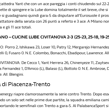
 cattedra Yant che con un ace pareggia i conti chiudendo sul 22-
tte di spingere e la Lube domina totalmente il set breve, che si 
he si guadagnano quindi gara-5 da disputare all’Eurosuole il pros
ttatore della serata con 26 punti a referto e 3 ace. A Milano no
 e gli 11 ace totali.
O – CUCINE LUBE CIVITANOVA 2-3 (25-23, 25-18, 19-25, 
 Porro 2, Ishikawa 23, Loser 10, Patry 12, Mergarejo Hernandez 
telli 0, Fusaro 0. N.E. Colombo, Bonacchi, Ebadipour, Lawrence. All
ITANOVA: De Cecco 1, Yant Herrera 26, Chinenyeze 11, Zaytsev 1
a Fernandez 1, D’Amico (L), Balaso (L), Bottolo 0. N.E. Ambrose, 
. All. Blengini.
 di Piacenza-Trento
uenergy riapre clamorosamente la serie contro Trento. Dopo ess
ndo un solo set nelle prime due partite, la squadra emiliana cam
portando le semifinali con Trento a gara-5. Al PalabancaSport si