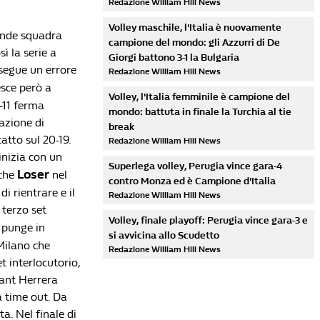
Redazione William Hill News
Volley maschile, l'Italia è nuovamente
rande squadra
campione del mondo: gli Azzurri di De
ì la serie a
Giorgi battono 3-1 la Bulgaria
e segue un errore
Redazione William Hill News
esce però a
Volley, l'Italia femminile è campione del
-11 ferma
mondo: battuta in finale la Turchia al tie
azione di
break
atto sul 20-19.
Redazione William Hill News
inizia con un
Superlega volley, Perugia vince gara-4
Loser
nche
nel
contro Monza ed è Campione d'Italia
 rientrare e il
Redazione William Hill News
 terzo set
Volley, finale playoff: Perugia vince gara-3 e
, punge in
si avvicina allo Scudetto
 Milano che
Redazione William Hill News
t interlocutorio,
Yant Herrera
ma time out. Da
a. Nel finale di