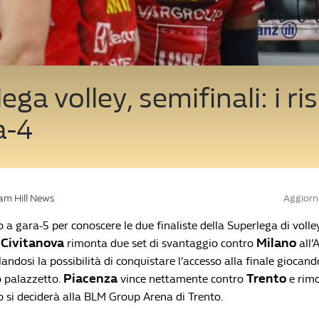
ga volley, semifinali: i ris
a-4
iam Hill News
Aggiorna
a gara-5 per conoscere le due finaliste della Superlega di volle
 Civitanova
Milano
rimonta due set di svantaggio contro
all’
landosi la possibilità di conquistare l’accesso alla finale giocan
Piacenza
Trento
o palazzetto.
vince nettamente contro
e rimo
o si deciderà alla BLM Group Arena di Trento.