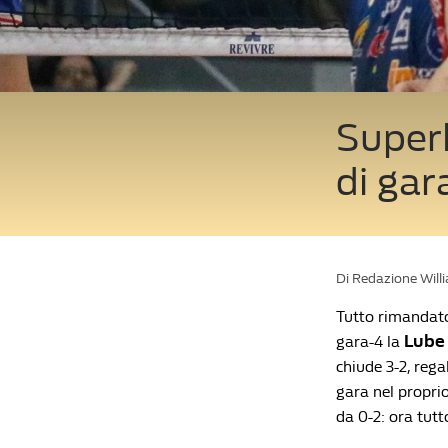
Superle
di gar
Di Redazione Will
Tutto rimandato 
Lube
gara-4 la
chiude 3-2, rega
gara nel propri
da 0-2: ora tutt