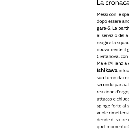
La cronaca
Messi con le sp
dopo essere anda
gara-5. La parti
al servizio dell
reagire la squad
nuovamente il gi
Civitanova, con
Ma è l’Allianz a
Ishikawa
infuo
suo turno dai n
secondo parziale
reazione d’orgog
attacco e chiude
spinge forte al 
vuole rimettersi
decide di salire
quel momento è 