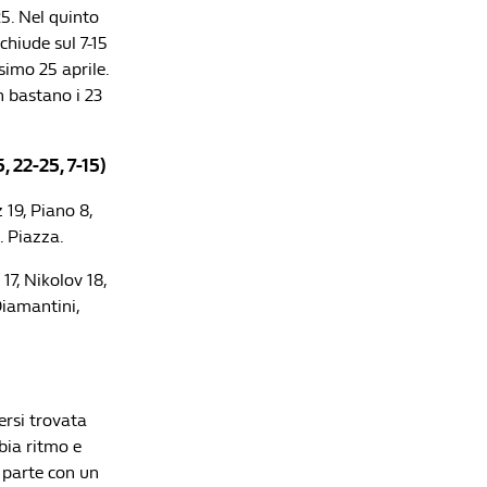
25. Nel quinto
Lista di lettura
chiude sul 7-15
simo 25 aprile.
Superlega volley, semifinali: i risultati di gara-4
n bastano i 23
Redazione William Hill News
Volley maschile, l'Italia è nuovamente campione
22-25, 7-15)
del mondo: gli Azzurri di De Giorgi battono 3-1 la
Bulgaria
19, Piano 8,
Redazione William Hill News
. Piazza.
Volley, l'Italia femminile è campione del mondo:
battuta in finale la Turchia al tie break
7, Nikolov 18,
Redazione William Hill News
Diamantini,
Superlega volley, Perugia vince gara-4 contro
Monza ed è Campione d'Italia
Redazione William Hill News
Volley, finale playoff: Perugia vince gara-3 e si
ersi trovata
avvicina allo Scudetto
bia ritmo e
Redazione William Hill News
 parte con un