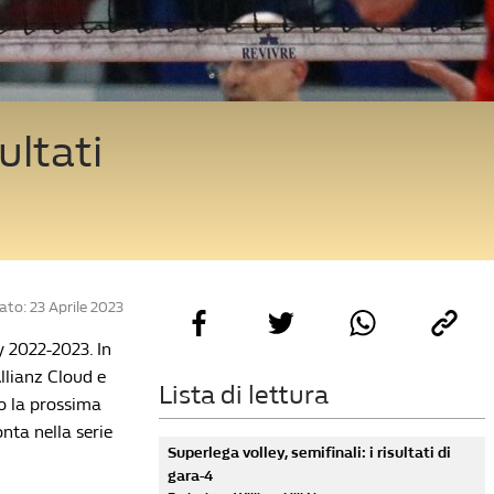
ultati
to: 23 Aprile 2023
y 2022-2023. In
Allianz Cloud e
Lista di lettura
do la prossima
nta nella serie
Superlega volley, semifinali: i risultati di
gara-4