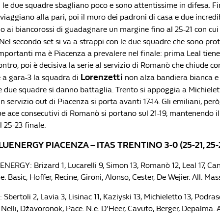
o: le due squadre sbagliano poco e sono attentissime in difesa. Fi
iaggiano alla pari, poi il muro dei padroni di casa e due incredib
ai biancorossi di guadagnare un margine fino al 25-21 con cui s
 Nel secondo set si va a strappi con le due squadre che sono pro
importanti ma è Piacenza a prevalere nel finale: prima Leal tiene
contro, poi è decisiva la serie al servizio di Romanò che chiude con
Lorenzetti
a gara-3 la squadra di
non alza bandiera bianca e
e due squadre si danno battaglia. Trento si appoggia a Michielet
 servizio out di Piacenza si porta avanti 17-14. Gli emiliani, per
due ace consecutivi di Romanò si portano sul 21-19, mantenendo i
l 25-23 finale.
UENERGY PIACENZA – ITAS TRENTINO 3-0 (25-21, 25-23
ERGY: Brizard 1, Lucarelli 9, Simon 13, Romanò 12, Leal 17, Can
e. Basic, Hoffer, Recine, Gironi, Alonso, Cester, De Wejier. All. Ma
bertoli 2, Lavia 3, Lisinac 11, Kaziyski 13, Michieletto 13, Podras
Nelli, Džavoronok, Pace. N.e. D’Heer, Cavuto, Berger, Depalma. A