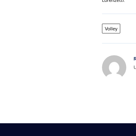
Lorenzetti.
Volley
R
U