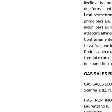
livello altissim
due formazioni v
Leal
permettono 
primo parziale.
alcuni parziali 
attaccati all’in
Contrariamente 
terza frazione l
Podrascanin e un
trentini e con 
due punti fino a
GAS SALES BL
GAS SALES BLUEN
Scanferla (L); N.
ITAS TRENTINO: S
Laurenzano (L); 