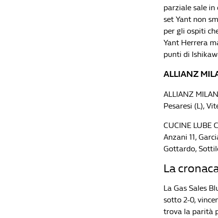
parziale sale in
set Yant non sme
per gli ospiti c
Yant Herrera ma
punti di Ishikawa
ALLIANZ MILAN
ALLIANZ MILANO:
Pesaresi (L), Vi
CUCINE LUBE CIV
Anzani 11, Garci
Gottardo, Sottile
La cronaca
La Gas Sales Bl
sotto 2-0, vince
trova la parità 