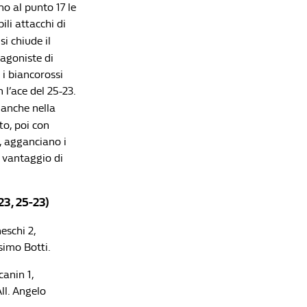
no al punto 17 le
ili attacchi di
i chiude il
tagoniste di
 i biancorossi
 l’ace del 25-23.
 anche nella
to, poi con
ò, agganciano i
l vantaggio di
, 25-23)
eschi 2,
ssimo Botti.
canin 1,
ll. Angelo