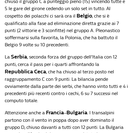
chiuso il gruppo C a punteggio pieno (15) vincendo tutte e
5 le gare del girone cedendo un solo set in tutto. Al
Belgio
cospetto dei polacchi ci sarà ora il
, che si è
qualificato alla fase ad eliminazione diretta grazie ai 7
punti (2 vittorie e 3 sconfitte) nel gruppo A. Pleonastico
soffermarsi sulla favorita, la Polonia, che ha battuto il
Belgio 9 volte su 10 precedenti.
Serbia
La
, seconda forza del gruppo dell’Italia con 12
punti, cerca il pass per i quarti affrontando la
Repubblica Ceca
, che ha chiuso al terzo posto nel
raggruppamento C con 9 punti. La bilancia pende
ovviamente dalla parte dei serbi, che hanno vinto tutti e 4 i
precedenti più recenti contro i cechi, 6 su 7 successi nel
computo totale.
Francia
Bulgaria
Attenzione anche a
–
. I transalpini
partono con il vento in poppa dopo aver dominato il
gruppo D, chiuso davanti a tutti con 12 punti. La Bulgaria