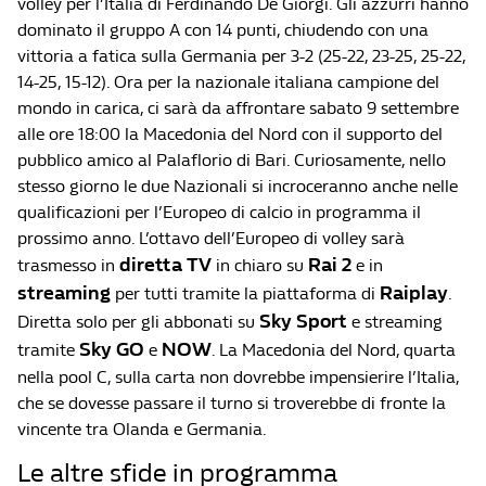
volley per l’Italia di Ferdinando De Giorgi. Gli azzurri hanno
dominato il gruppo A con 14 punti, chiudendo con una
vittoria a fatica sulla Germania per 3-2 (25-22, 23-25, 25-22,
14-25, 15-12). Ora per la nazionale italiana campione del
mondo in carica, ci sarà da affrontare sabato 9 settembre
alle ore 18:00 la Macedonia del Nord con il supporto del
pubblico amico al Palaflorio di Bari. Curiosamente, nello
stesso giorno le due Nazionali si incroceranno anche nelle
qualificazioni per l’Europeo di calcio in programma il
prossimo anno. L’ottavo dell’Europeo di volley sarà
diretta TV
Rai 2
trasmesso in
in chiaro su
e in
streaming
Raiplay
per tutti tramite la piattaforma di
.
Sky Sport
Diretta solo per gli abbonati su
e streaming
Sky GO
NOW
tramite
e
. La Macedonia del Nord, quarta
nella pool C, sulla carta non dovrebbe impensierire l’Italia,
che se dovesse passare il turno si troverebbe di fronte la
vincente tra Olanda e Germania.
Le altre sfide in programma