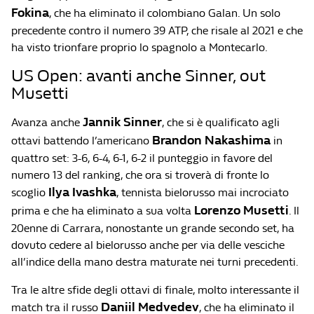
Fokina
, che ha eliminato il colombiano Galan. Un solo
precedente contro il numero 39 ATP, che risale al 2021 e che
ha visto trionfare proprio lo spagnolo a Montecarlo.
US Open: avanti anche Sinner, out
Musetti
Jannik Sinner
Avanza anche
, che si è qualificato agli
Brandon Nakashima
ottavi battendo l’americano
in
quattro set: 3-6, 6-4, 6-1, 6-2 il punteggio in favore del
numero 13 del ranking, che ora si troverà di fronte lo
Ilya Ivashka
scoglio
, tennista bielorusso mai incrociato
Lorenzo Musetti
prima e che ha eliminato a sua volta
. Il
20enne di Carrara, nonostante un grande secondo set, ha
dovuto cedere al bielorusso anche per via delle vesciche
all’indice della mano destra maturate nei turni precedenti.
Tra le altre sfide degli ottavi di finale, molto interessante il
Daniil Medvedev
match tra il russo
, che ha eliminato il