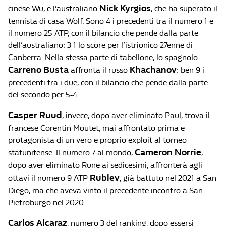
Nick Kyrgios
cinese Wu, e l’australiano
, che ha superato il
tennista di casa Wolf. Sono 4 i precedenti tra il numero 1 e
il numero 25 ATP, con il bilancio che pende dalla parte
dell’australiano: 3-1 lo score per l’istrionico 27enne di
Canberra. Nella stessa parte di tabellone, lo spagnolo
Carreno Busta
Khachanov
affronta il russo
: ben 9 i
precedenti tra i due, con il bilancio che pende dalla parte
del secondo per 5-4.
Casper Ruud
, invece, dopo aver eliminato Paul, trova il
francese Corentin Moutet, mai affrontato prima e
protagonista di un vero e proprio exploit al torneo
Cameron Norrie
statunitense. Il numero 7 al mondo,
,
dopo aver eliminato Rune ai sedicesimi, affronterà agli
Rublev
ottavi il numero 9 ATP
, già battuto nel 2021 a San
Diego, ma che aveva vinto il precedente incontro a San
Pietroburgo nel 2020.
Carlos Alcaraz
, numero 3 del ranking, dopo essersi