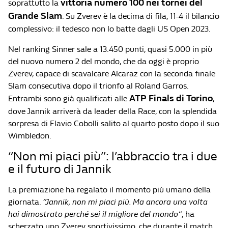
vittoria numero 100 nei tornei del
soprattutto la
Grande Slam
. Su Zverev è la decima di fila, 11-4 il bilancio
complessivo: il tedesco non lo batte dagli US Open 2023.
Nel ranking Sinner sale a 13.450 punti, quasi 5.000 in più
del nuovo numero 2 del mondo, che da oggi è proprio
Zverev, capace di scavalcare Alcaraz con la seconda finale
Slam consecutiva dopo il trionfo al Roland Garros.
ATP Finals di Torino
Entrambi sono già qualificati alle
,
dove Jannik arriverà da leader della Race, con la splendida
sorpresa di Flavio Cobolli salito al quarto posto dopo il suo
Wimbledon.
“Non mi piaci più”: l’abbraccio tra i due
e il futuro di Jannik
La premiazione ha regalato il momento più umano della
giornata.
“Jannik, non mi piaci più. Ma ancora una volta
hai dimostrato perché sei il migliore del mondo”
, ha
scherzato uno Zverev sportivissimo, che durante il match