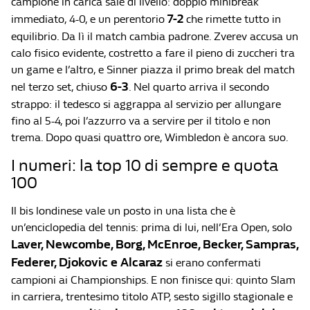
campione in carica sale di livello: doppio minibreak
7-2
immediato, 4-0, e un perentorio
che rimette tutto in
equilibrio. Da lì il match cambia padrone. Zverev accusa un
calo fisico evidente, costretto a fare il pieno di zuccheri tra
un game e l’altro, e Sinner piazza il primo break del match
6-3
nel terzo set, chiuso
. Nel quarto arriva il secondo
strappo: il tedesco si aggrappa al servizio per allungare
fino al 5-4, poi l’azzurro va a servire per il titolo e non
trema. Dopo quasi quattro ore, Wimbledon è ancora suo.
I numeri: la top 10 di sempre e quota
100
Il bis londinese vale un posto in una lista che è
un’enciclopedia del tennis: prima di lui, nell’Era Open, solo
Laver, Newcombe, Borg, McEnroe, Becker, Sampras,
Federer, Djokovic e Alcaraz
si erano confermati
campioni ai Championships. E non finisce qui: quinto Slam
in carriera, trentesimo titolo ATP, sesto sigillo stagionale e