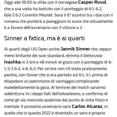
Casper Ruud
Oggi alle 18:00 la sfida con il norvegese
,
che a sua volta ha battuto con il punteggio di 6-1, 6-2,
6(4)-7, 6-2 Corentin Moutet. Sarà il 6° scontro tra i due con il
romano che punterà a pareggiare lo score che attualmente
è a favore dell’avversario con 3 vittorie a 2.
Sinner a fatica, ma è ai quarti
Jannik Sinner
Ai quarti degli US Open anche
che, seppur
meno brillante dei suoi standard, elimina il bielorusso
Ivashka
in 3 ore e 48 minuti di gioco con il punteggio di 6-
1, 5-7, 6-2, 4-6, 6-3. Per un’ora non c’è stata praticamente
partita, con Sinner che si era portato sul 6-1, 3-1, prima di
dilapidare un patrimonio di vantaggio complicando
maledettamente la gara. Al termine del match saranno
addirittura 14 i doppi falli dell’altoatesino, a conferma di
come gli sia mancato qualcosa dal punto di vista fisico e
Carlos Alcaraz
mentale. Il prossimo avversario sarà
, in
quello che in questo 2022 è diventato un vero e proprio