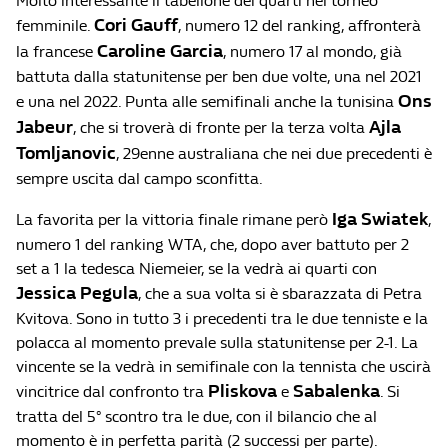
Molto interessante il tabellone dei quarti nel torneo
Cori Gauff
femminile.
, numero 12 del ranking, affronterà
Caroline Garcia
la francese
, numero 17 al mondo, già
battuta dalla statunitense per ben due volte, una nel 2021
Ons
e una nel 2022. Punta alle semifinali anche la tunisina
Jabeur
Ajla
, che si troverà di fronte per la terza volta
Tomljanovic
, 29enne australiana che nei due precedenti è
sempre uscita dal campo sconfitta.
Iga Swiatek
La favorita per la vittoria finale rimane però
,
numero 1 del ranking WTA, che, dopo aver battuto per 2
set a 1 la tedesca Niemeier, se la vedrà ai quarti con
Jessica Pegula
, che a sua volta si è sbarazzata di Petra
Kvitova. Sono in tutto 3 i precedenti tra le due tenniste e la
polacca al momento prevale sulla statunitense per 2-1. La
vincente se la vedrà in semifinale con la tennista che uscirà
Pliskova
Sabalenka
vincitrice dal confronto tra
e
. Si
tratta del 5° scontro tra le due, con il bilancio che al
momento è in perfetta parità (2 successi per parte).