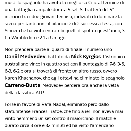
must: lo spagnolo ha avuto la meglio su Cilic al termine di
una battaglia campale durata 5 set. Si tratterà del 5°
incrocio tra i due giovani tennisti, indiziati di dominare la
scena per tanti anni: il bilancio è di 2 successi a testa, con
Sinner che ha vinto entrambi quelli disputati quest’anno, 3-
1 a Wimbledon e 2-1 a Umago.
Non prenderà parte ai quarti di finale il numero uno
Daniil Medvedev
Nick Kyrgios
, battuto da
. L’istrionico
australiano vince in quattro set con il punteggio di 7-6, 3-6,
6-3, 6-2 e ora si troverà di fronte un altro russo, ovvero
Karen Khachanov, che agli ottavi ha eliminato lo spagnolo
Carreno-Busta
. Medvedev perderà ora anche la vetta
della classifica ATP.
Forse in favore di Rafa Nadal, eliminato però dallo
statunitense Frances Tiafoe, che fino a ieri non aveva mai
vinto nemmeno un set contro il maiorchino. Il match è
durato circa 3 ore e 32 minuti ed ha visto l’americano