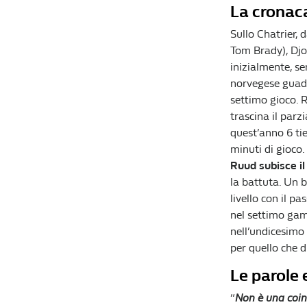
La cronac
Sullo Chatrier, 
Tom Brady), Djok
inizialmente, se
norvegese guada
settimo gioco. 
trascina il parzi
quest’anno 6 tie
minuti di gioco.
Ruud subisce il
la battuta. Un br
livello con il pa
nel settimo gam
nell’undicesimo 
per quello che d
Le parole 
“
Non è una coin