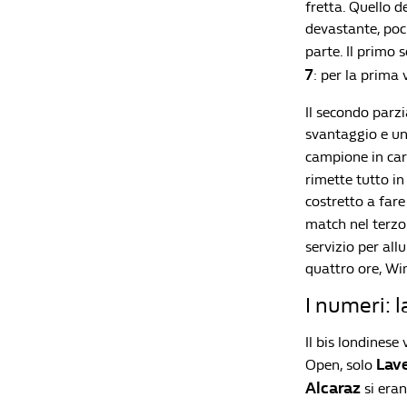
fretta. Quello d
devastante, poc
parte. Il primo 
7
: per la prima 
Il secondo parzi
svantaggio e un 
campione in cari
rimette tutto in
costretto a fare
match nel terzo
servizio per all
quattro ore, Wi
I numeri: 
Il bis londinese 
Lave
Open, solo
Alcaraz
si eran