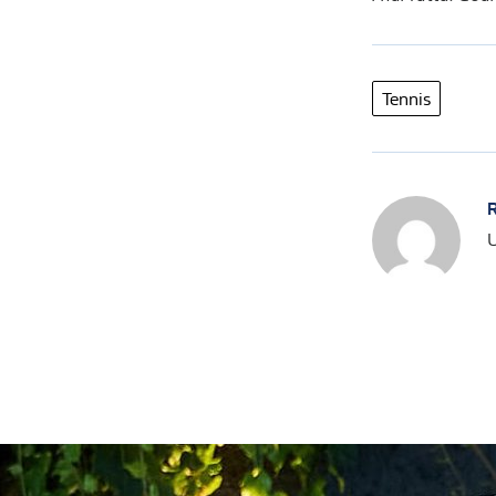
Tennis
R
U