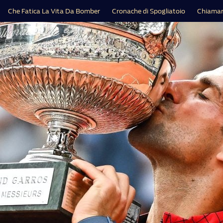
Che Fatica La Vita Da Bomber
Cronache di Spogliatoio
Chiamar