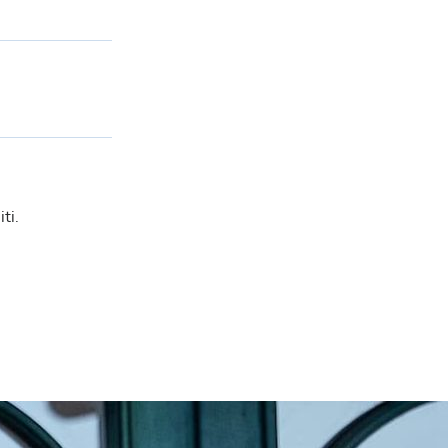
Redazione William Hill News
ti.