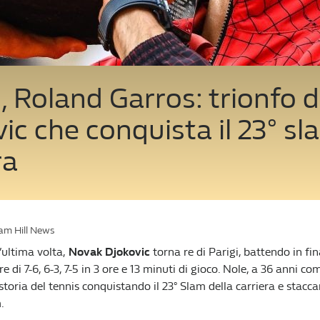
, Roland Garros: trionfo d
ic che conquista il 23° sl
ra
iam Hill News
’ultima volta,
Novak
Djokovic
torna re di Parigi, battendo in fi
e di 7-6, 6-3, 7-5 in 3 ore e 13 minuti di gioco. Nole, a 36 anni com
toria del tennis conquistando il 23° Slam della carriera e stacc
.