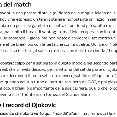
a del match
davanti a una parata di stelle (al fianco della moglie Jelena nel s
ovic ha espresso un tennis stellare, nonostante un inizio in salita
mbra un po’ sulle gambe a dispetto di un Ruud più sciolto e incisi
gna subito il break di vantaggio, ma Nole recupera con il cont
Ruud comanda il gioco, ma non riesce a chiudere il set contro un
ale al tie break più con la testa che con la qualità. Qui, però, Nol
 break su 6 a Parigi) sale in cattedra con il dritto e chiude 7-1 d
 contraccolpo
per il set perso in questo modo e nel secondo parz
eak che si rivela decisivo per la vittoria del set da parte di Djoko
ssare dei minuti.Il terzo set scorre, invece, sul filo dell’equilibrio.
e, quando nel suo turno di battuta recupera da 0-30, e poi piazz
gioco. Il break più importante della sua carriera, quello che lo po
iventa il 23° trionfo in un torneo del Grande Slam.
e i record di Djokovic
cidenza che abbia vinto qui il mio 23° Slam
– ha ammesso Djoko