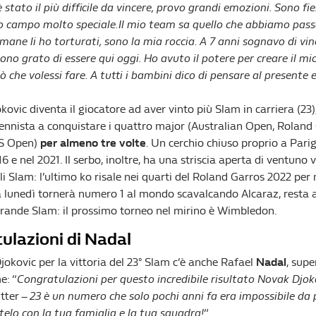
 stato il più difficile da vincere, provo grandi emozioni. Sono fier
o campo molto speciale.Il mio team sa quello che abbiamo passa
mane li ho torturati, sono la mia roccia. A 7 anni sognavo di vin
no grato di essere qui oggi. Ho avuto il potere per creare il mi
ò che volessi fare. A tutti i bambini dico di pensare al presente 
ovic diventa il giocatore ad aver vinto più Slam in carriera (23)
tennista a conquistare i quattro major (Australian Open, Roland
S Open)
per almeno tre volte
. Un cerchio chiuso proprio a Pari
6 e nel 2021. Il serbo, inoltre, ha una striscia aperta di ventuno v
i Slam: l’ultimo ko risale nei quarti del Roland Garros 2022 per
a lunedì tornerà numero 1 al mondo scavalcando Alcaraz, resta 
 Grande Slam: il prossimo torneo nel mirino è Wimbledon.
ulazioni di Nadal
okovic per la vittoria del 23° Slam c’è anche Rafael
Nadal
, supe
e: “
Congratulazioni per questo incredibile risultato Novak Djok
tter –
23 è un numero che solo pochi anni fa era impossibile da 
itelo con la tua famiglia e la tua squadra!
“.