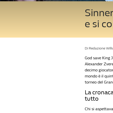
Sinner
e si 
Di Redazione Will
God save King J
Alexander Zverev
decimo giocatore
mondo è il quint
torneo del Gra
La cronaca
tutto
Chi si aspettava