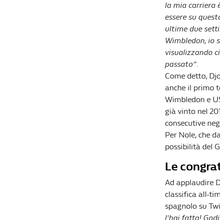
la mia carriera è
essere su quest
ultime due setti
Wimbledon, io so
visualizzando ci
passato”
.
Come detto, Djok
anche il primo 
Wimbledon e U
già vinto nel 201
consecutive negl
Per Nole, che d
possibilità del
Le congrat
Ad applaudire Dj
classifica all-tim
spagnolo su Twi
l’hai fatta! God