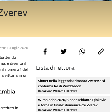
 Zverev
to: 13 Luglio 2026
 battendo
ma, e diventa il
Lista di lettura
r il numero 1 del
ma vittoria in un
Sinner nella leggenda: rimonta Zverev e si
conferma Re di Wimbledon
cambia
Redazione William Hill News
Wimbledon 2026, Sinner schianta Djokovic
e torna in finale: domenica c'è Zverev
icreduto in
Redazione William Hill News