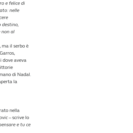
o e felice di
to: nelle
cere
Lista di lettura
o destino,
e non al
Tennis, Roland Garros: trionfo di Djokovic che
conquista il 23° slam in carriera
, ma il serbo è
Redazione William Hill News
 Garros,
Sinner nella leggenda: rimonta Zverev e si
gi dove aveva
conferma Re di Wimbledon
ittorie
Redazione William Hill News
 mano di Nadal.
Wimbledon 2026, Sinner schianta Djokovic e
aperta la
torna in finale: domenica c'è Zverev
Redazione William Hill News
Tennis, la guida completa a Wimbledon 2026:
Jannik Sinner a caccia del bis sull'erba inglese
rato nella
Redazione William Hill News
ovic
– scrive lo
pensare e tu ce
Tennis, Roland Garros 2026: Zverev infrange il
tabù Slam, ma a Parigi è nata la stella di Cobolli