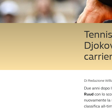
Tennis
Djokov
carrie
Di Redazione Will
Due anni dopo l
Ruud
con lo scor
nuovamente la s
classifica all-tim