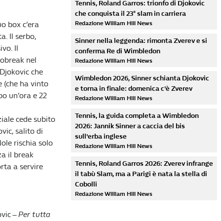
Tennis, Roland Garros: trionfo di Djokovic
che conquista il 23° slam in carriera
uo box c’era
Redazione William Hill News
. Il serbo,
Sinner nella leggenda: rimonta Zverev e si
vo. Il
conferma Re di Wimbledon
robreak nel
Redazione William Hill News
 Djokovic che
Wimbledon 2026, Sinner schianta Djokovic
e (che ha vinto
e torna in finale: domenica c'è Zverev
opo un’ora e 22
Redazione William Hill News
Tennis, la guida completa a Wimbledon
iale cede subito
2026: Jannik Sinner a caccia del bis
vic, salito di
sull'erba inglese
 Nole rischia solo
Redazione William Hill News
a il break
Tennis, Roland Garros 2026: Zverev infrange
rta a servire
il tabù Slam, ma a Parigi è nata la stella di
Cobolli
Redazione William Hill News
vic –
Per tutta