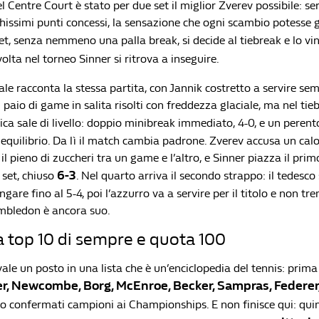
el Centre Court è stato per due set il miglior Zverev possibile: se
hissimi punti concessi, la sensazione che ogni scambio potesse g
set, senza nemmeno una palla break, si decide al tiebreak e lo vi
volta nel torneo Sinner si ritrova a inseguire.
ale racconta la stessa partita, con Jannik costretto a servire se
paio di game in salita risolti con freddezza glaciale, ma nel tieb
ca sale di livello: doppio minibreak immediato, 4-0, e un perent
 equilibrio. Da lì il match cambia padrone. Zverev accusa un calo 
 il pieno di zuccheri tra un game e l’altro, e Sinner piazza il pri
6-3
 set, chiuso
. Nel quarto arriva il secondo strappo: il tedesco
ungare fino al 5-4, poi l’azzurro va a servire per il titolo e non t
mbledon è ancora suo.
la top 10 di sempre e quota 100
vale un posto in una lista che è un’enciclopedia del tennis: prima d
r, Newcombe, Borg, McEnroe, Becker, Sampras, Federer,
o confermati campioni ai Championships. E non finisce qui: qui