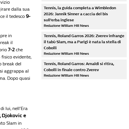
rvizio
Tennis, la guida completa a Wimbledon
irare dalla sua
2026: Jannik Sinner a caccia del bis
9-
nce il tedesco
sull'erba inglese
Redazione William Hill News
mpre in
Tennis, Roland Garros 2026: Zverev infrange
il tabù Slam, ma a Parigi è nata la stella di
reak il
Cobolli
7-2
orio
che
Redazione William Hill News
fisico evidente,
mo break del
Tennis, Roland Garros: Arnaldi si ritira,
Cobolli in finale contro Zverev
 si aggrappa al
Redazione William Hill News
rema. Dopo quasi
i lui, nell’Era
Lista di lettura
 Djokovic e
nto Slam in
Sinner nella leggenda: rimonta Zverev e si