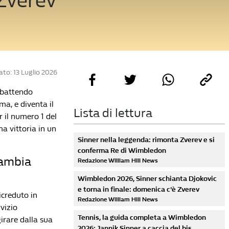
 Zverev
to: 13 Luglio 2026
 battendo
ma, e diventa il
Lista di lettura
r il numero 1 del
ma vittoria in un
Sinner nella leggenda: rimonta Zverev e si
conferma Re di Wimbledon
cambia
Redazione William Hill News
Wimbledon 2026, Sinner schianta Djokovic
e torna in finale: domenica c'è Zverev
icreduto in
Redazione William Hill News
rvizio
Tennis, la guida completa a Wimbledon
irare dalla sua
2026: Jannik Sinner a caccia del bis