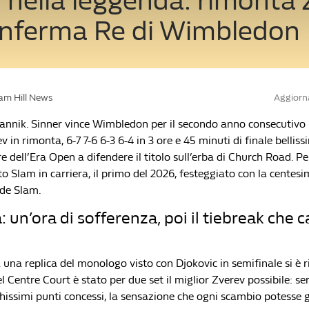
 nella leggenda: rimonta
conferma Re di Wimbledon
iam Hill News
Aggiorna
annik. Sinner vince Wimbledon per il secondo anno consecutivo
 in rimonta, 6-7 7-6 6-3 6-4 in 3 ore e 45 minuti di finale bellissi
 dell’Era Open a difendere il titolo sull’erba di Church Road. Pe
o Slam in carriera, il primo del 2026, festeggiato con la centesi
nde Slam.
: un’ora di sofferenza, poi il tiebreak che 
 una replica del monologo visto con Djokovic in semifinale si è r
el Centre Court è stato per due set il miglior Zverev possibile: se
hissimi punti concessi, la sensazione che ogni scambio potesse g