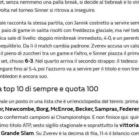
set, senza nemmeno una palla break, si decide al tiebreak e lo vi
volta nel torneo Sinner si ritrova a inseguire.
ale racconta la stessa partita, con Jannik costretto a servire se
paio di game in salita risolti con freddezza glaciale, ma nel tieb
ca sale di livello: doppio minibreak immediato, 4-0, e un perent
 equilibrio. Da lì il match cambia padrone. Zverev accusa un calo 
 il pieno di zuccheri tra un game e l’altro, e Sinner piazza il pri
6-3
 set, chiuso
. Nel quarto arriva il secondo strappo: il tedesco
ungare fino al 5-4, poi l’azzurro va a servire per il titolo e non t
mbledon è ancora suo.
la top 10 di sempre e quota 100
vale un posto in una lista che è un’enciclopedia del tennis: prima d
r, Newcombe, Borg, McEnroe, Becker, Sampras, Federer,
o confermati campioni ai Championships. E non finisce qui: qui
vittori
simo titolo ATP, sesto sigillo stagionale e soprattutto la
l Grande Slam
. Su Zverev è la decima di fila, 11-4 il bilancio com