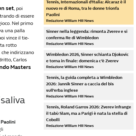
Tennis, Internazionali d'Italia: Alcaraz è il
un set
, poi
nuovo re di Roma, tra le donne trionfa
Paolini
trando di essere
Redazione William Hill News
gioco. Nel primo
va una palla
Sinner nella leggenda: rimonta Zverev e si
i vince il tie-
conferma Re di Wimbledon
Redazione William Hill News
ta rotto
k che indirizzano
Wimbledon 2026, Sinner schianta Djokovic
dritto, Carlos
e torna in finale: domenica c'è Zverev
ondo Masters
Redazione William Hill News
Tennis, la guida completa a Wimbledon
2026: Jannik Sinner a caccia del bis
sull'erba inglese
Redazione William Hill News
isaliva
Tennis, Roland Garros 2026: Zverev infrange
il tabù Slam, ma a Parigi è nata la stella di
Cobolli
Paolini
Redazione William Hill News
li