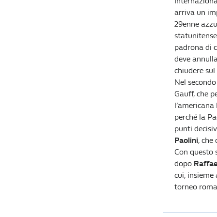
Internaziona
arriva un im
29enne azzu
statunitense 
padrona di c
deve annullar
chiudere sul 
Nel secondo 
Gauff, che p
l’americana 
perché la Pao
punti decisiv
Paolini
, che
Con questo s
dopo
Raffae
cui, insieme
torneo roman