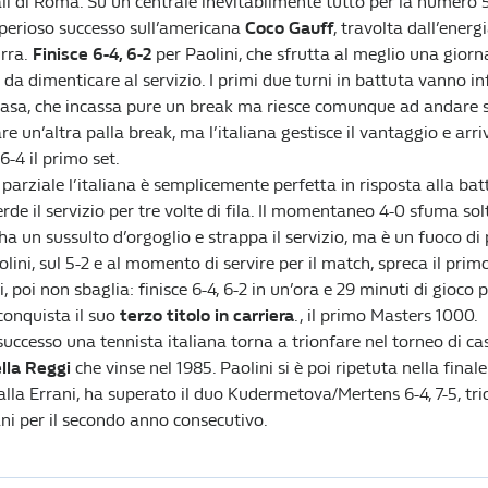
li di Roma. Su un centrale inevitabilmente tutto per la numero 
perioso successo sull’americana
Coco Gauff
, travolta dall’energ
rra.
Finisce 6-4, 6-2
per Paolini, che sfrutta al meglio una giorn
da dimenticare al servizio. I primi due turni in battuta vanno inf
asa, che incassa pure un break ma riesce comunque ad andare su
e un’altra palla break, ma l’italiana gestisce il vantaggio e arri
6-4 il primo set.
parziale l’italiana è semplicemente perfetta in risposta alla bat
erde il servizio per tre volte di fila. Il momentaneo 4-0 sfuma so
ha un sussulto d’orgoglio e strappa il servizio, ma è un fuoco di 
lini, sul 5-2 e al momento di servire per il match, spreca il prim
i, poi non sbaglia: finisce 6-4, 6-2 in un’ora e 29 minuti di gioco 
 conquista il suo
terzo titolo in carriera
., il primo Masters 1000.
uccesso una tennista italiana torna a trionfare nel torneo di ca
lla Reggi
che vinse nel 1985. Paolini si è poi ripetuta nella final
 alla Errani, ha superato il duo Kudermetova/Mertens 6-4, 7-5, tr
i per il secondo anno consecutivo.