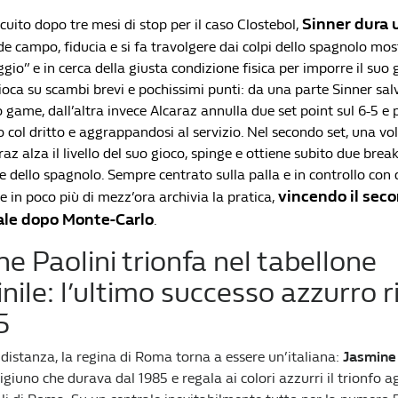
Sinner dura 
ircuito dopo tre mesi di stop per il caso Clostebol,
e campo, fiducia e si fa travolgere dai colpi dello spagnolo mos
gio” e in cerca della giusta condizione fisica per imporre il suo 
gioca su scambi brevi e pochissimi punti: da una parte Sinner sal
 game, dall’altra invece Alcaraz annulla due set point sul 6-5 e po
col dritto e aggrappandosi al servizio. Nel secondo set, una vol
araz alza il livello del suo gioco, spinge e ottiene subito due brea
re dello spagnolo. Sempre centrato sulla palla e in controllo con 
vincendo il sec
e in poco più di mezz’ora archivia la pratica,
ale dopo Monte-Carlo
.
e Paolini trionfa nel tabellone
ile: l’ultimo successo azzurro r
5
 distanza, la regina di Roma torna a essere un’italiana:
Jasmine 
giuno che durava dal 1985 e regala ai colori azzurri il trionfo ag