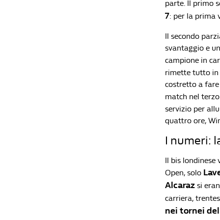
parte. Il primo 
7
: per la prima 
Il secondo parzi
svantaggio e un 
campione in cari
rimette tutto in
costretto a fare
match nel terzo
servizio per all
quattro ore, Wi
I numeri: 
Il bis londinese 
Lave
Open, solo
Alcaraz
si eran
carriera, trente
nei tornei de