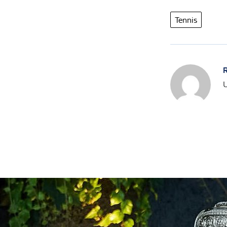
Tennis
R
U