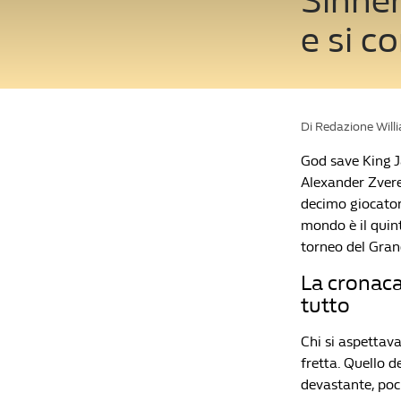
Sinner
e si 
Di Redazione Will
God save King J
Alexander Zverev
decimo giocatore
mondo è il quint
torneo del Gra
La cronaca
tutto
Chi si aspettava
fretta. Quello d
devastante, poc