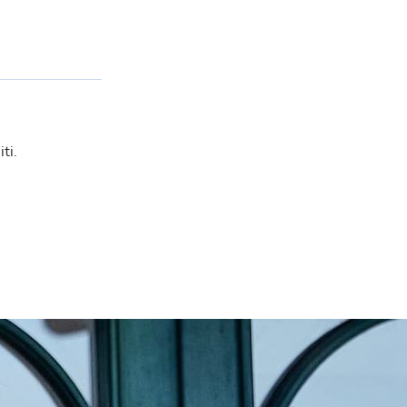
tabù Slam, ma a Parigi è nata la stella di Cobolli
Redazione William Hill News
ti.