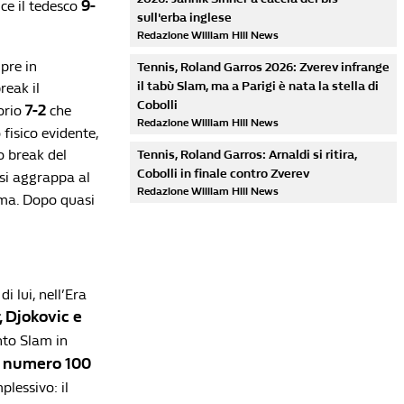
9-
nce il tedesco
sull'erba inglese
Redazione William Hill News
mpre in
Tennis, Roland Garros 2026: Zverev infrange
il tabù Slam, ma a Parigi è nata la stella di
reak il
Cobolli
7-2
orio
che
Redazione William Hill News
fisico evidente,
mo break del
Tennis, Roland Garros: Arnaldi si ritira,
Cobolli in finale contro Zverev
 si aggrappa al
Redazione William Hill News
rema. Dopo quasi
i lui, nell’Era
Lista di lettura
 Djokovic e
nto Slam in
Sinner nella leggenda: rimonta Zverev e si
a numero 100
conferma Re di Wimbledon
plessivo: il
Redazione William Hill News