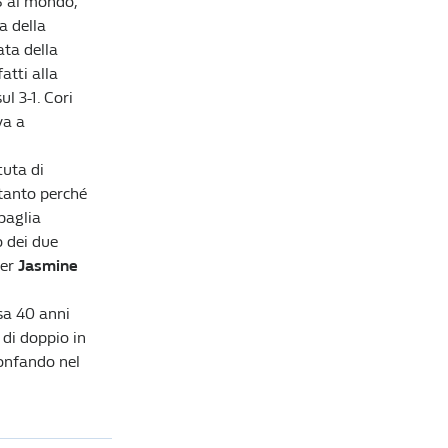
5 al mondo,
ia della
ata della
atti alla
Lista di lettura
l 3-1. Cori
va a
Tennis, Internazionali d'Italia: Alcaraz è il nuovo
re di Roma, tra le donne trionfa Paolini
tuta di
Redazione William Hill News
ltanto perché
paglia
Sinner nella leggenda: rimonta Zverev e si
conferma Re di Wimbledon
o dei due
Redazione William Hill News
per
Jasmine
Wimbledon 2026, Sinner schianta Djokovic e
sa 40 anni
torna in finale: domenica c'è Zverev
Redazione William Hill News
e di doppio in
ionfando nel
Tennis, la guida completa a Wimbledon 2026:
Jannik Sinner a caccia del bis sull'erba inglese
Redazione William Hill News
Tennis, Roland Garros 2026: Zverev infrange il