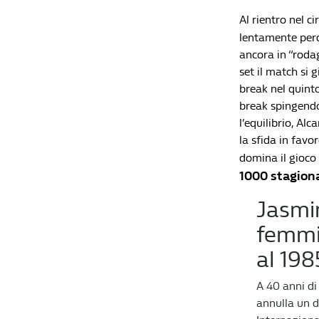
Al rientro nel c
lentamente perd
ancora in “rodag
set il match si 
break nel quinto
break spingendo 
l’equilibrio, Alc
la sfida in favo
domina il gioco 
1000 stagion
Jasmin
femmin
al 198
A 40 anni di
annulla un di