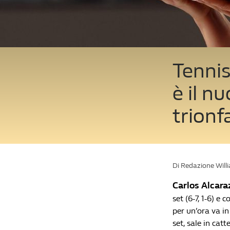
Tennis
è il n
trionf
Di Redazione Will
Carlos Alcar
set (6-7, 1-6) e 
per un’ora va in
set, sale in cat