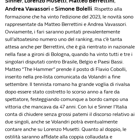
Sinner
Lorenzo Musetti
Matteo Berrettini
,
,
,
Andrea Vavassori
Simone Bolelli
e
. Rispetto alla
formazione che ha vinto l’edizione del 2023, le novità sono
rappresentate da Matteo Berrettini e Andrea Vavassori.
Ovviamente, i fari saranno puntati prevalentemente
sull’altoatesino numero uno del ranking, ma c’è tanta
attesa anche per Berrettini, che è già rientrato in nazionale
nella fase a gironi di Bologna, quando ha vinto tutti e tre i
singolari disputati contro Brasile, Belgio e Paesi Bassi.
Matteo “The Hammer” prende il posto di Flavio Cobolli,
inserito nella pre-lista comunicata da Volandri a fine
settembre. Il tennista romano ha grande voglia di rivalsa
dopo essere stato costretto lo scorso anno a fare da
spettatore, festeggiando comunque a bordo campo una
vittoria che mancava da 47 anni. Con lui e Sinner l’Italia
conta di chiudere senza grossi patemi il discorso relativo ai
due singoli, anche se Volandri potrà eventualmente
contare anche su Lorenzo Musetti. Quanto al doppio, le
ostilità saranno affidate alla coppia collaudata e