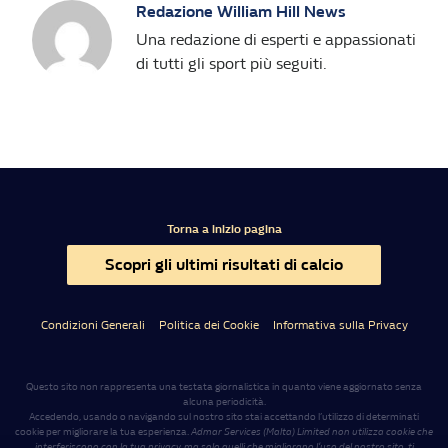
Redazione William Hill News
Una redazione di esperti e appassionati
di tutti gli sport più seguiti.
Torna a inizio pagina
Scopri gli ultimi risultati di calcio
Condizioni Generali
Politica dei Cookie
Informativa sulla Privacy
Questo sito non rappresenta una testata giornalistica in quanto viene aggiornato senza
alcuna periodicità.
Accedendo, usando o navigando sul nostro sito stai accettando l’utilizzo di determinati
cookie per migliorare la tua esperienza.
Admar Services (Malta) Limited non utilizza cookie che
interferiscono con la tua privacy, ma solo quelli che migliorano l’uso del nostro sito, ti