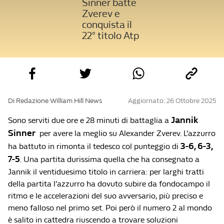
Sinner batte
Zverev e
conquista il
22° titolo Atp
Di Redazione William Hill News
Aggiornato: 26 Ottobre 2025
Jannik
Sono serviti due ore e 28 minuti di battaglia a
Sinner
per avere la meglio su Alexander Zverev. L’azzurro
3-6, 6-3,
ha battuto in rimonta il tedesco col punteggio di
7-5
. Una partita durissima quella che ha consegnato a
Jannik il ventiduesimo titolo in carriera: per larghi tratti
della partita l’azzurro ha dovuto subire da fondocampo il
ritmo e le accelerazioni del suo avversario, più preciso e
meno falloso nel primo set. Poi però il numero 2 al mondo
è salito in cattedra riuscendo a trovare soluzioni