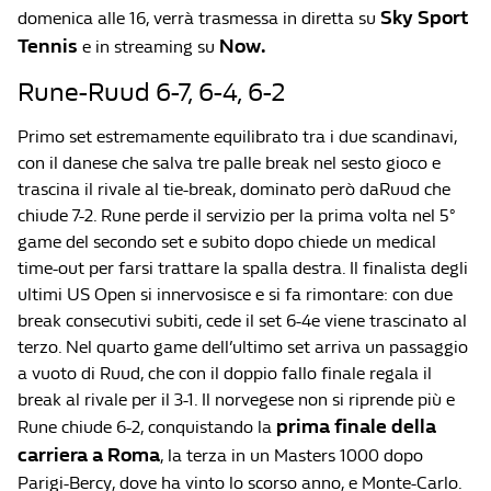
Sky Sport
domenica alle 16, verrà trasmessa in diretta su
Tennis
Now.
e in streaming su
Rune-Ruud 6-7, 6-4, 6-2
Primo set estremamente equilibrato tra i due scandinavi,
con il danese che salva tre palle break nel sesto gioco e
trascina il rivale al tie-break, dominato però daRuud che
chiude 7-2. Rune perde il servizio per la prima volta nel 5°
game del secondo set e subito dopo chiede un medical
time-out per farsi trattare la spalla destra. Il finalista degli
ultimi US Open si innervosisce e si fa rimontare: con due
break consecutivi subiti, cede il set 6-4e viene trascinato al
terzo. Nel quarto game dell’ultimo set arriva un passaggio
a vuoto di Ruud, che con il doppio fallo finale regala il
break al rivale per il 3-1. Il norvegese non si riprende più e
prima finale della
Rune chiude 6-2, conquistando la
carriera a Roma
, la terza in un Masters 1000 dopo
Parigi-Bercy, dove ha vinto lo scorso anno, e Monte-Carlo.