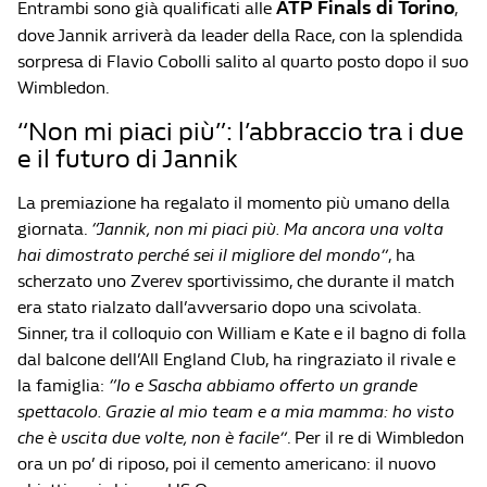
ATP Finals di Torino
Entrambi sono già qualificati alle
,
dove Jannik arriverà da leader della Race, con la splendida
sorpresa di Flavio Cobolli salito al quarto posto dopo il suo
Wimbledon.
“Non mi piaci più”: l’abbraccio tra i due
e il futuro di Jannik
La premiazione ha regalato il momento più umano della
giornata.
“Jannik, non mi piaci più. Ma ancora una volta
hai dimostrato perché sei il migliore del mondo”
, ha
scherzato uno Zverev sportivissimo, che durante il match
era stato rialzato dall’avversario dopo una scivolata.
Sinner, tra il colloquio con William e Kate e il bagno di folla
dal balcone dell’All England Club, ha ringraziato il rivale e
la famiglia:
“Io e Sascha abbiamo offerto un grande
spettacolo. Grazie al mio team e a mia mamma: ho visto
che è uscita due volte, non è facile”
. Per il re di Wimbledon
ora un po’ di riposo, poi il cemento americano: il nuovo