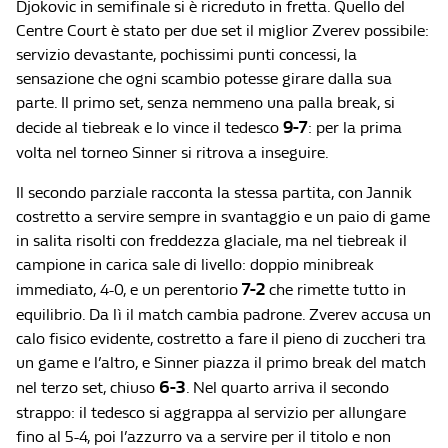
Djokovic in semifinale si è ricreduto in fretta. Quello del
Centre Court è stato per due set il miglior Zverev possibile:
servizio devastante, pochissimi punti concessi, la
sensazione che ogni scambio potesse girare dalla sua
parte. Il primo set, senza nemmeno una palla break, si
9-7
decide al tiebreak e lo vince il tedesco
: per la prima
volta nel torneo Sinner si ritrova a inseguire.
Il secondo parziale racconta la stessa partita, con Jannik
costretto a servire sempre in svantaggio e un paio di game
in salita risolti con freddezza glaciale, ma nel tiebreak il
campione in carica sale di livello: doppio minibreak
7-2
immediato, 4-0, e un perentorio
che rimette tutto in
equilibrio. Da lì il match cambia padrone. Zverev accusa un
calo fisico evidente, costretto a fare il pieno di zuccheri tra
un game e l’altro, e Sinner piazza il primo break del match
6-3
nel terzo set, chiuso
. Nel quarto arriva il secondo
strappo: il tedesco si aggrappa al servizio per allungare
fino al 5-4, poi l’azzurro va a servire per il titolo e non