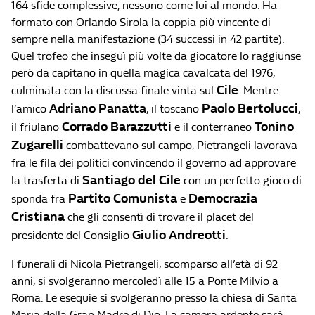
164 sfide complessive, nessuno come lui al mondo. Ha
formato con Orlando Sirola la coppia più vincente di
sempre nella manifestazione (34 successi in 42 partite).
Quel trofeo che inseguì più volte da giocatore lo raggiunse
però da capitano in quella magica cavalcata del 1976,
Cile
culminata con la discussa finale vinta sul
. Mentre
Adriano Panatta
Paolo Bertolucci
l’amico
, il toscano
,
Corrado Barazzutti
Tonino
il friulano
e il conterraneo
Zugarelli
combattevano sul campo, Pietrangeli lavorava
fra le fila dei politici convincendo il governo ad approvare
Santiago del Cile
la trasferta di
con un perfetto gioco di
Partito Comunista
Democrazia
sponda fra
e
Cristiana
che gli consentì di trovare il placet del
Giulio Andreotti
presidente del Consiglio
.
I funerali di Nicola Pietrangeli, scomparso all’età di 92
anni, si svolgeranno mercoledì alle 15 a Ponte Milvio a
Roma. Le esequie si svolgeranno presso la chiesa di Santa
Maria della Gran Madre di Dio. La camera ardente sarà