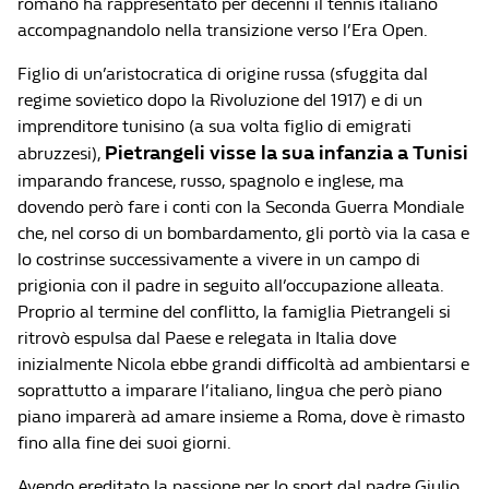
romano ha rappresentato per decenni il tennis italiano
accompagnandolo nella transizione verso l’Era Open.
Figlio di un’aristocratica di origine russa (sfuggita dal
regime sovietico dopo la Rivoluzione del 1917) e di un
imprenditore tunisino (a sua volta figlio di emigrati
Pietrangeli visse la sua infanzia a Tunisi
abruzzesi),
imparando francese, russo, spagnolo e inglese, ma
dovendo però fare i conti con la Seconda Guerra Mondiale
che, nel corso di un bombardamento, gli portò via la casa e
lo costrinse successivamente a vivere in un campo di
prigionia con il padre in seguito all’occupazione alleata.
Proprio al termine del conflitto, la famiglia Pietrangeli si
ritrovò espulsa dal Paese e relegata in Italia dove
inizialmente Nicola ebbe grandi difficoltà ad ambientarsi e
soprattutto a imparare l’italiano, lingua che però piano
piano imparerà ad amare insieme a Roma, dove è rimasto
fino alla fine dei suoi giorni.
Avendo ereditato la passione per lo sport dal padre Giulio,