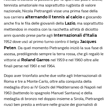
tennista amatoriale ma soprattutto rugbista di valore
nazionale, Nicola Pietrangeli visse una prima fase della
alternando il tennis al calcio
sua carriera
e giocando
Lazio
anche fra le fila delle giovanili della
, ma soprattutto
mettendosi in mostra con la racchetta all’età di diciotto
Internazionali d’Italia
anni quando prese parte agli
Jacques
1952 dove uscì al primo turno contro il belga
Peten
. Da quel momento Pietrangelo iniziò la sua fase di
ascesa, prediligendo sempre la terra rossa, che gli regalò le
Roland Garros
vittorie al
nel 1959 e nel 1960 oltre alle
finali perse nel 1961 e nel 1964.
Dopo aver trionfato anche due volte agli Internazionali di
Roma e tre a Monte-Carlo, oltre alla conquista della
medaglia d’oro ai IV Giochi del Mediterraneo di Napoli nel
1963 (battendo lo spagnolo Manuel Santana) e della
medaglia di bronzo nel doppio insieme a Sirola, Pietrangeli
riuscì ben presto a entrare nelle grazie dei giornalisti di