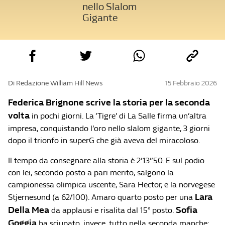
nello Slalom
Gigante
Di Redazione William Hill News
15 Febbraio 2026
Federica Brignone scrive la storia per la seconda
volta
in pochi giorni. La ‘Tigre’ di La Salle firma un’altra
impresa, conquistando l’oro nello slalom gigante, 3 giorni
dopo il trionfo in superG che già aveva del miracoloso.
Il tempo da consegnare alla storia è 2’13”50. E sul podio
con lei, secondo posto a pari merito, salgono la
campionessa olimpica uscente, Sara Hector, e la norvegese
Lara
Stjernesund (a 62/100). Amaro quarto posto per una
Della Mea
Sofia
da applausi e risalita dal 15° posto.
Goggia
ha sciupato, invece, tutto nella seconda manche: