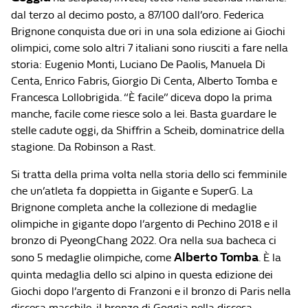
dal terzo al decimo posto, a 87/100 dall’oro. Federica
Brignone conquista due ori in una sola edizione ai Giochi
olimpici, come solo altri 7 italiani sono riusciti a fare nella
storia: Eugenio Monti, Luciano De Paolis, Manuela Di
Centa, Enrico Fabris, Giorgio Di Centa, Alberto Tomba e
Francesca Lollobrigida. “È facile” diceva dopo la prima
manche, facile come riesce solo a lei. Basta guardare le
stelle cadute oggi, da Shiffrin a Scheib, dominatrice della
stagione. Da Robinson a Rast.
Si tratta della prima volta nella storia dello sci femminile
che un’atleta fa doppietta in Gigante e SuperG. La
Brignone completa anche la collezione di medaglie
olimpiche in gigante dopo l’argento di Pechino 2018 e il
bronzo di PyeongChang 2022. Ora nella sua bacheca ci
Alberto Tomba
sono 5 medaglie olimpiche, come
. È la
quinta medaglia dello sci alpino in questa edizione dei
Giochi dopo l’argento di Franzoni e il bronzo di Paris nella
discesa maschile, il bronzo di Goggia nella discesa