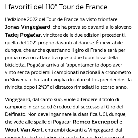
I favoriti del 110° Tour de France
L’edizione 2022 del Tour de France ha visto trionfare
Jonas Vingegaard
, che ha prevalso davanti allo sloveno
Tadej Pogačar
, vincitore delle due edizioni precedenti,
quella del 2021 proprio davanti al danese. È inevitabile,
dunque, che anche quest’anno il giro di Francia sarà per
prima cosa un affare tra questi due fuoriclasse della
bicicletta. Pogačar arriva all’appuntamento dopo aver
vinto senza problemi i campionati nazionali a cronometro
in Slovenia e ha tanta voglia di calare il tris prendendosi la
rivincita dopo i 2’43” di distacco rimediati lo scorso anno.
Vingegaard, dal canto suo, vuole difendere il titolo di
campione in carica ed è reduce dal successo al Giro del
Delfinato. Non deve ingannare la classifica UCI, dunque,
Remco Evenepoel
che vede alle spalle di Pogacar,
e
Wout Van Aert
, entrambi davanti a Vingegaard, dal
momento che la stagione ha visto fin qui lo sloveno e il