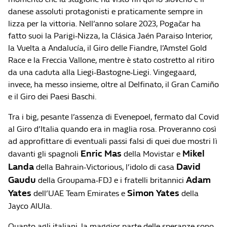
danese assoluti protagonisti e praticamente sempre in
lizza per la vittoria. Nell’anno solare 2023, Pogačar ha
fatto suoi la Parigi-Nizza, la Clásica Jaén Paraiso Interior,
la Vuelta a Andalucía, il Giro delle Fiandre, l’Amstel Gold
Race e la Freccia Vallone, mentre è stato costretto al ritiro
da una caduta alla Liegi-Bastogne-Liegi. Vingegaard,
invece, ha messo insieme, oltre al Delfinato, il Gran Camiño
e il Giro dei Paesi Baschi.
Tra i big, pesante l’assenza di Evenepoel, fermato dal Covid
al Giro d’Italia quando era in maglia rosa. Proveranno così
ad approfittare di eventuali passi falsi di quei due mostri lì
Enric Mas
Mikel
davanti gli spagnoli
della Movistar e
Landa
David
della Bahrain-Victorious, l’idolo di casa
Gaudu
Adam
della Groupama-FDJ e i fratelli britannici
Yates
Simon Yates
dell’UAE Team Emirates e
della
Jayco AlUla.
Quanto agli italiani, la maggior parte delle speranze sono