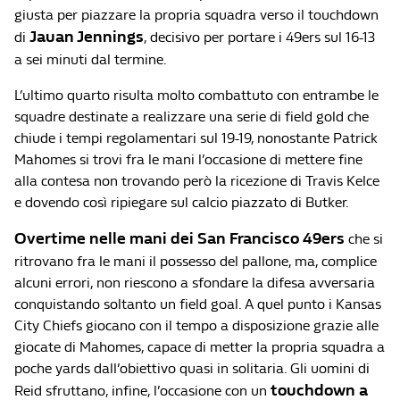
giusta per piazzare la propria squadra verso il touchdown
Jauan Jennings
di
, decisivo per portare i 49ers sul 16-13
a sei minuti dal termine.
L’ultimo quarto risulta molto combattuto con entrambe le
squadre destinate a realizzare una serie di field gold che
chiude i tempi regolamentari sul 19-19, nonostante Patrick
Mahomes si trovi fra le mani l’occasione di mettere fine
alla contesa non trovando però la ricezione di Travis Kelce
e dovendo così ripiegare sul calcio piazzato di Butker.
Overtime nelle mani dei San Francisco 49ers
che si
ritrovano fra le mani il possesso del pallone, ma, complice
alcuni errori, non riescono a sfondare la difesa avversaria
conquistando soltanto un field goal. A quel punto i Kansas
City Chiefs giocano con il tempo a disposizione grazie alle
giocate di Mahomes, capace di metter la propria squadra a
poche yards dall’obiettivo quasi in solitaria. Gli uomini di
touchdown a
Reid sfruttano, infine, l’occasione con un