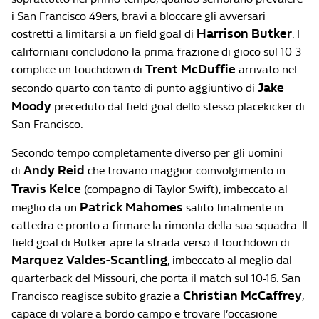
i San Francisco 49ers, bravi a bloccare gli avversari
Harrison Butker
costretti a limitarsi a un field goal di
. I
californiani concludono la prima frazione di gioco sul 10-3
Trent McDuffie
complice un touchdown di
arrivato nel
Jake
secondo quarto con tanto di punto aggiuntivo di
Moody
preceduto dal field goal dello stesso placekicker di
San Francisco.
Secondo tempo completamente diverso per gli uomini
Andy Reid
di
che trovano maggior coinvolgimento in
Travis Kelce
(compagno di Taylor Swift), imbeccato al
Patrick Mahomes
meglio da un
salito finalmente in
cattedra e pronto a firmare la rimonta della sua squadra. Il
field goal di Butker apre la strada verso il touchdown di
Marquez Valdes-Scantling
, imbeccato al meglio dal
quarterback del Missouri, che porta il match sul 10-16. San
Christian McCaffrey
Francisco reagisce subito grazie a
,
capace di volare a bordo campo e trovare l’occasione