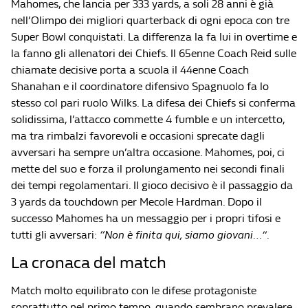
Mahomes, che lancia per 333 yards, a soli 28 anni è già
nell’Olimpo dei migliori quarterback di ogni epoca con tre
Super Bowl conquistati. La differenza la fa lui in overtime e
la fanno gli allenatori dei Chiefs. Il 65enne Coach Reid sulle
chiamate decisive porta a scuola il 44enne Coach
Shanahan e il coordinatore difensivo Spagnuolo fa lo
stesso col pari ruolo Wilks. La difesa dei Chiefs si conferma
solidissima, l’attacco commette 4 fumble e un intercetto,
ma tra rimbalzi favorevoli e occasioni sprecate dagli
avversari ha sempre un’altra occasione. Mahomes, poi, ci
mette del suo e forza il prolungamento nei secondi finali
dei tempi regolamentari. Il gioco decisivo è il passaggio da
3 yards da touchdown per Mecole Hardman. Dopo il
successo Mahomes ha un messaggio per i propri tifosi e
tutti gli avversari:
“Non è finita qui, siamo giovani…”
.
La cronaca del match
Match molto equilibrato con le difese protagoniste
soprattutto nel primo tempo, quando sembrano prevalere