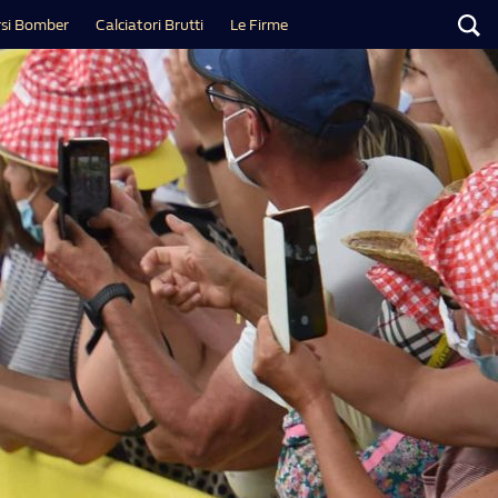
si Bomber
Calciatori Brutti
Le Firme