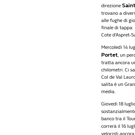
Sain
direzione
trovano a diver
alle fughe di gi
finale di tappa:
Cote d’Aspret-Sa
Mercoledì 14 lug
Portet
, un per
tratta ancora u
chilometri. Ci s
Col de Val Lauron
salita è un Gra
media.
Giovedì 18 lugli
sostanzialmente 
banco tra il Tou
correrà il 16 lug
velocisti ancora