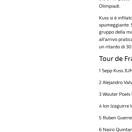
Olimpiadi.
Kuss si è infila
spumeggiante. Su
gruppo della mag
all’arrivo prati
un ritardo di 30
Tour de Fr
1 Sepp Kuss JU
2 Alejandro Va
3 Wouter Poels
4 Ion Izaguirre
5 Ruben Guerre
6 Nairo Quinta