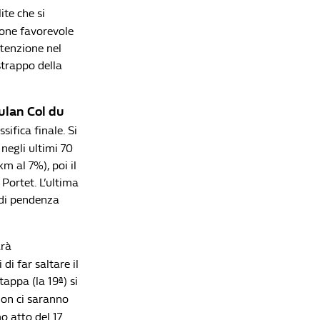
ite che si
ione favorevole
ttenzione nel
 strappo della
ulan Col du
sifica finale. Si
negli ultimi 70
km al 7%), poi il
 Portet. L’ultima
 di pendenza
arà
i far saltare il
tappa (la 19ª) si
non ci saranno
mo atto del 17