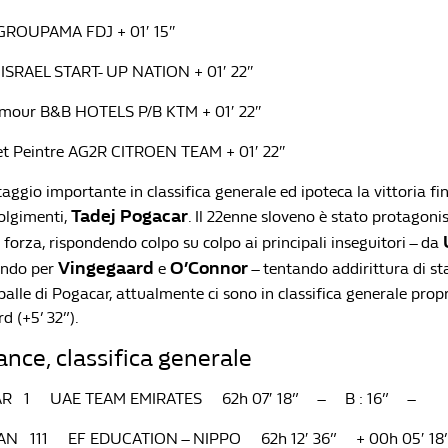
GROUPAMA FDJ + 01′ 15″
n ISRAEL START- UP NATION + 01′ 22″
mour B&B HOTELS P/B KTM + 01′ 22″
ret Peintre AG2R CITROEN TEAM + 01′ 22″
aggio importante in classifica generale ed ipoteca la vittoria fi
Tadej Pogacar
olgimenti,
. Il 22enne sloveno è stato protagoni
forza, rispondendo colpo su colpo ai principali inseguitori – da
Vingegaard
O’Connor
ndo per
e
– tentando addirittura di sta
spalle di Pogacar, attualmente ci sono in classifica generale prop
d (+5’ 32”).
ance, classifica generale
ČAR 1 UAE TEAM EMIRATES 62h 07′ 18” – B : 16” –
URAN 111 EF EDUCATION – NIPPO 62h 12′ 36” + 00h 05′ 