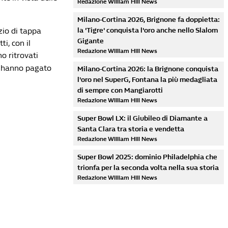
Redazione William Hill News
Milano-Cortina 2026, Brignone fa doppietta:
izio di tappa
la 'Tigre' conquista l'oro anche nello Slalom
Gigante
ti, con il
Redazione William Hill News
no ritrovati
e hanno pagato
Milano-Cortina 2026: la Brignone conquista
l'oro nel SuperG, Fontana la più medagliata
di sempre con Mangiarotti
Redazione William Hill News
Super Bowl LX: il Giubileo di Diamante a
Santa Clara tra storia e vendetta
Redazione William Hill News
Super Bowl 2025: dominio Philadelphia che
trionfa per la seconda volta nella sua storia
Redazione William Hill News