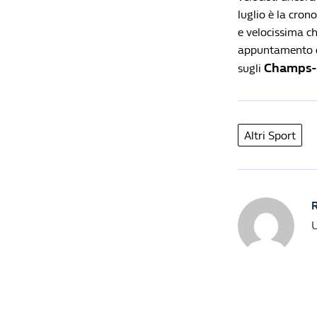
luglio è la cron
e velocissima che
appuntamento c
Champs-
sugli
Altri Sport
R
U