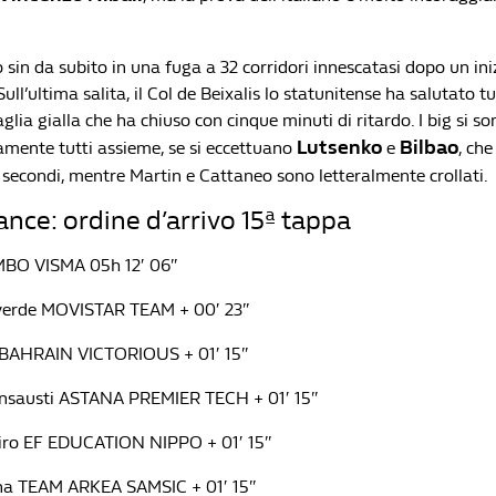
to sin da subito in una fuga a 32 corridori innescatasi dopo un in
ll’ultima salita, il Col de Beixalis lo statunitense ha salutato tut
lia gialla che ha chiuso con cinque minuti di ritardo. I big si so
Lutsenko
Bilbao
camente tutti assieme, se si eccettuano
e
, ch
 secondi, mentre Martin e Cattaneo sono letteralmente crollati.
ance: ordine d’arrivo 15ª tappa
MBO VISMA 05h 12′ 06″
lverde MOVISTAR TEAM + 00′ 23″
 BAHRAIN VICTORIOUS + 01′ 15″
 Insausti ASTANA PREMIER TECH + 01′ 15″
iro EF EDUCATION NIPPO + 01′ 15″
na TEAM ARKEA SAMSIC + 01′ 15″