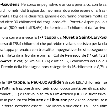
t-Gaudens
. Percorso impegnativo e ancora pirenaico, con le sal
si chilometri dal traguardo. Insomma, dovrebbe essere una fraz
ornata. I big della classifica generale dovranno prestare molta a
 ad oltre 30 chilometri dal traguardo c’è il Portet-d’Aspet, poi lo
rrat (800 metri all’8,4%) che termina a 7 chilometri dall’arrivo.
17ª tappa
Muret a Saint-Lary-So
lio si correrà invece la
da
corso di 178,4 chilometri che potrebbe rivelarsi decisivo per la clas
na tappa pirenaica con tre salite impegnative che si susseguono 
arà infatti da affrontare prima il Col de Peyresourde (1ª cat, 13,2 
-Azet (1° cat, 7,4 km all’8,3%) e infine i 2,2 chilometri del Col du
n Premio della Montagna hors categorie da 16 chilometri e 8,7%
18ª tappa
Pau-Luz Ardiden
o la
, la
di soli 129.7 chilometri: s
l’ultima frazione di montagna con opportunità per gli scalatori d
rmalet (HC) e l’arrivo in salita a Luz Ardiden (HC). La successiva 
Mourenx
Libourne
lio in pianura tra
e
per 207 chilometri: se 
 in forze, potrebbe esserci il via libera a qualche fuga. Il penulti