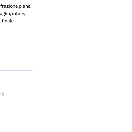
 frazione piana
glio, infine,
 finale
ti.