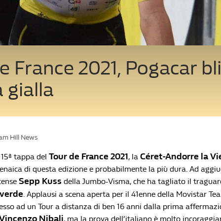
e France 2021, Pogacar bl
 gialla
iam Hill News
Tour de France 2021
Céret-Andorre la Vie
la 15ª tappa del
, la
enaica di questa edizione e probabilmente la più dura. Ad aggiu
Sepp Kuss
itense
della Jumbo-Visma, che ha tagliato il tragua
lverde
. Applausi a scena aperta per il 41enne della Movistar Te
ccesso ad un Tour a distanza di ben 16 anni dalla prima affermaz
Vincenzo Nibali
, ma la prova dell’italiano è molto incoraggian