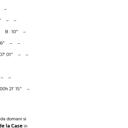
Redazione William Hill News
– –
33” – –
 B : 10” –
 16” – –
07′ 01” – –
” – –
0h 21′ 15” –
é da domani si
de la Case
in