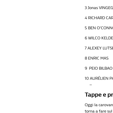
3 Jonas VING
4 RICHARD CA
5 BEN O’CONN
6 WILCO KEL
7 ALEXEY LUT
8 ENRIC MAS 
9 PEIO BILBA
10 AURÉLIEN 
–
Tappe e p
Oggi la carovan
torna a fare sul