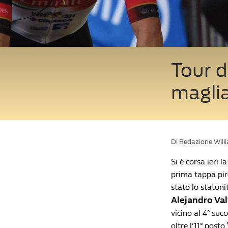
Tour d
maglia
Di Redazione Will
Si è corsa ieri 
prima tappa pir
stato lo statun
Alejandro Va
vicino al 4° su
oltre l’11° posto