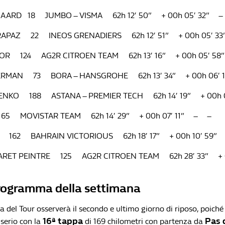
EGAARD 18 JUMBO – VISMA 62h 12′ 50” + 00h 05′ 32” 
RAPAZ 22 INEOS GRENADIERS 62h 12′ 51” + 00h 05′ 
OR 124 AG2R CITROEN TEAM 62h 13′ 16” + 00h 05′ 58”
DERMAN 73 BORA – HANSGROHE 62h 13′ 34” + 00h 06′
SENKO 188 ASTANA – PREMIER TECH 62h 14′ 19” + 00h 
65 MOVISTAR TEAM 62h 14′ 29” + 00h 07′ 11” – –
O 162 BAHRAIN VICTORIOUS 62h 18′ 17” + 00h 10′ 59
PARET PEINTRE 125 AG2R CITROEN TEAM 62h 28′ 33” + 0
rogramma della settimana
a del Tour osserverà il secondo e ultimo giorno di riposo, poich
16ª tappa
Pas 
 serio con la
di 169 chilometri con partenza da