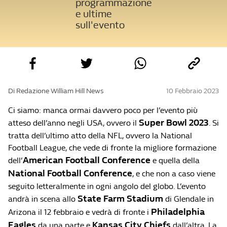
programmazione
e ultime
sull'evento
Di Redazione William Hill News
10 Febbraio 2023
Ci siamo: manca ormai davvero poco per l’evento più
Super Bowl 2023
atteso dell’anno negli USA, ovvero il
. Si
tratta dell’ultimo atto della NFL, ovvero la National
Football League, che vede di fronte la migliore formazione
American Football Conference
dell’
e quella della
National Football Conference
, e che non a caso viene
seguito letteralmente in ogni angolo del globo. L’evento
State Farm Stadium
andrà in scena allo
di Glendale in
Philadelphia
Arizona il 12 febbraio e vedrà di fronte i
Eagles
Kansas City Chiefs
da una parte e
dall’altra. La