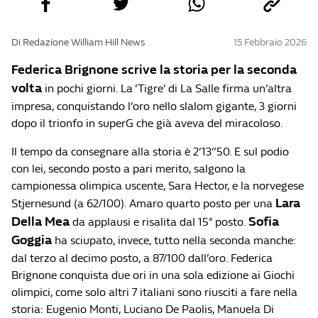
Di Redazione William Hill News
15 Febbraio 2026
Federica Brignone scrive la storia per la seconda
volta
in pochi giorni. La ‘Tigre’ di La Salle firma un’altra
impresa, conquistando l’oro nello slalom gigante, 3 giorni
dopo il trionfo in superG che già aveva del miracoloso.
Il tempo da consegnare alla storia è 2’13”50. E sul podio
con lei, secondo posto a pari merito, salgono la
campionessa olimpica uscente, Sara Hector, e la norvegese
Lara
Stjernesund (a 62/100). Amaro quarto posto per una
Della Mea
Sofia
da applausi e risalita dal 15° posto.
Goggia
ha sciupato, invece, tutto nella seconda manche:
dal terzo al decimo posto, a 87/100 dall’oro. Federica
Brignone conquista due ori in una sola edizione ai Giochi
olimpici, come solo altri 7 italiani sono riusciti a fare nella
storia: Eugenio Monti, Luciano De Paolis, Manuela Di