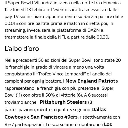
Il Super Bowl LVII andrà in scena nella notte tra domenica
12 e lunedì 13 febbraio. L’evento sarà trasmesso sia dalle
pay TV sia in chiaro: appuntamento su Rai 2 a partire dalle
00.015 con pre-partita prima e match in diretta poi; in
streaming, invece, sarà la piattaforma di DAZN a
trasmettere la finale della NFL a partire dalle 00.30.
L’albo d’oro
Nelle precedenti 56 edizioni del Super Bowl, sono state 20
le franchigie in grado di vincere almeno una volta
conquistando il “Trofeo Vince Lombardi” e l’anello dei
New England
Patriots
campioni per ogni giocatore. I
rappresentano la franchigia con più presenze al Super
Bowl (11) con oltre il 50% di vittorie (6). A 6 successi
Pittsburgh Steelers
troviamo anche i
(8
Dallas
partecipazioni), mentre a quota 5 seguono
Cowboys
San Francisco 49ers
e
, rispettivamente con
Los
8 e 7 partecipazioni. Lo scorso anno trionfarono i